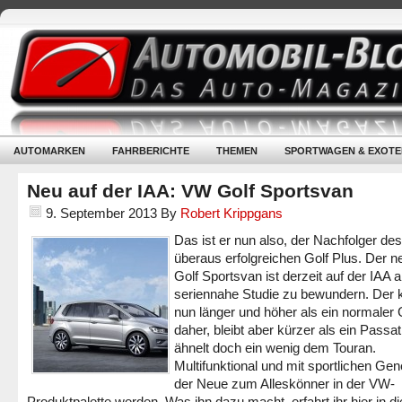
AUTOMARKEN
FAHRBERICHTE
THEMEN
SPORTWAGEN & EXOTE
Neu auf der IAA: VW Golf Sportsvan
9. September 2013
By
Robert Krippgans
Das ist er nun also, der Nachfolger des
überaus erfolgreichen Golf Plus. Der 
Golf Sportsvan ist derzeit auf der IAA a
seriennahe Studie zu bewundern. Der
nun länger und höher als ein normaler 
daher, bleibt aber kürzer als ein Passa
ähnelt doch ein wenig dem Touran.
Multifunktional und mit sportlichen Gen
der Neue zum Alleskönner in der VW-
Produktpalette werden. Was ihn dazu macht, erfahrt ihr hier in 