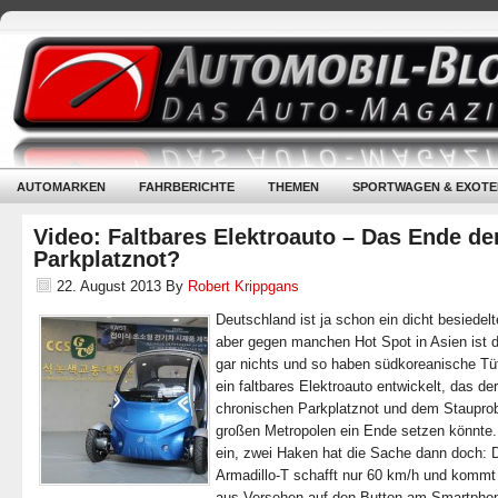
AUTOMARKEN
FAHRBERICHTE
THEMEN
SPORTWAGEN & EXOTE
Video: Faltbares Elektroauto – Das Ende de
Parkplatznot?
22. August 2013
By
Robert Krippgans
Deutschland ist ja schon ein dicht besiedel
aber gegen manchen Hot Spot in Asien ist 
gar nichts und so haben südkoreanische Tüf
ein faltbares Elektroauto entwickelt, das der
chronischen Parkplatznot und dem Staupro
großen Metropolen ein Ende setzen könnte.
ein, zwei Haken hat die Sache dann doch: 
Armadillo-T schafft nur 60 km/h und komm
aus Versehen auf den Button am Smartpho