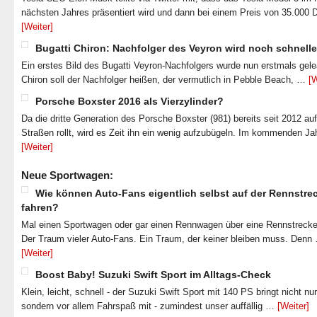
nächsten Jahres präsentiert wird und dann bei einem Preis von 35.000 
[Weiter]
Bugatti Chiron: Nachfolger des Veyron wird noch schnelle
Ein erstes Bild des Bugatti Veyron-Nachfolgers wurde nun erstmals gel
Chiron soll der Nachfolger heißen, der vermutlich in Pebble Beach, …
[W
Porsche Boxster 2016 als Vierzylinder?
Da die dritte Generation des Porsche Boxster (981) bereits seit 2012 au
Straßen rollt, wird es Zeit ihn ein wenig aufzubügeln. Im kommenden J
[Weiter]
Neue Sportwagen:
Wie können Auto-Fans eigentlich selbst auf der Rennstre
fahren?
Mal einen Sportwagen oder gar einen Rennwagen über eine Rennstrecke
Der Traum vieler Auto-Fans. Ein Traum, der keiner bleiben muss. Denn
[Weiter]
Boost Baby! Suzuki Swift Sport im Alltags-Check
Klein, leicht, schnell - der Suzuki Swift Sport mit 140 PS bringt nicht nu
sondern vor allem Fahrspaß mit - zumindest unser auffällig …
[Weiter]