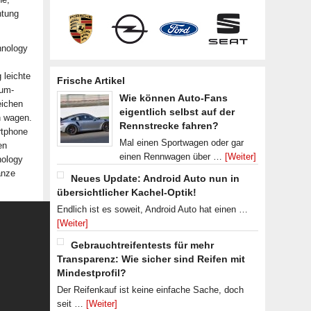
htung
hnology
 leichte
Frische Artikel
ium-
Wie können Auto-Fans
eichen
eigentlich selbst auf der
n wagen.
Rennstrecke fahren?
rtphone
Mal einen Sportwagen oder gar
en
einen Rennwagen über …
[Weiter]
nology
anze
Neues Update: Android Auto nun in
übersichtlicher Kachel-Optik!
Endlich ist es soweit, Android Auto hat einen …
[Weiter]
Gebrauchtreifentests für mehr
Transparenz: Wie sicher sind Reifen mit
Mindestprofil?
Der Reifenkauf ist keine einfache Sache, doch
seit …
[Weiter]