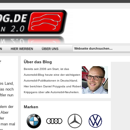
N
HIER WERBEN
ÜBER UNS
r
Über das Blog
Bereits seit 2006 am Start, ist das
Automobil-Blog heute eine der wichtigsten
Automobil-Publikationen in Deutschland.
tes Land,
Hier berichten Daniel Przygoda und Robert
das noch
Krippgans über alle Automobil-Neuheiten.
tler nun
blem der
Marken
 Aber
Der
t man mal
ne,