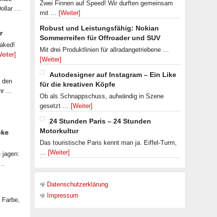
Zwei Finnen auf Speed! Wir durften gemeinsam
Dollar …
mit …
[Weiter]
Robust und Leistungsfähig: Nokian
r
Sommerreifen für Offroader und SUV
eaked!
Mit drei Produktlinien für allradangetriebene …
eiter]
[Weiter]
Autodesigner auf Instagram – Ein Like
f den
für die kreativen Köpfe
ahr …
Ob als Schnappschuss, aufwändig in Szene
gesetzt …
[Weiter]
24 Stunden Paris – 24 Stunden
Motorkultur
cke
Das touristische Paris kennt man ja. Eiffel-Turm,
…
[Weiter]
 jagen:
 …
Datenschutzerklärung
Impressum
r Farbe,