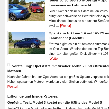
Neuer Volvo S60 T5 R-Design – Spor
Limousine im Fahrbericht
SUV? Kombi? Nein! Mit dem neuen Volvo
bringt der schwedische Hersteller eine dy
Mittelklasse-Limousine auf unsere Straße
zwei …
[Weiter]
Opel Astra GS Line 1.4 mit 145 PS im
Fahrbericht (Facelift)
Erstmals gibt es ein stufenloses Automatik
im Opel Astra. Wir sind den neuen Top-Ben
einen 1.4 Liter großen Dreizylinder mit 1
[Weiter]
Vorstellung: Opel Astra mit frischer Technik und effiziente
Motoren
Nach vier Jahren hat der Opel Astra hat ein großes Update verpasst b
Neben sparsamen Motoren wurde an vielen Stellen optimiert. Wir durfte
[Weiter]
Erlkönige und Insider-Stories:
Gerücht: Tesla Model 3 kostet nur die Hälfte des Model S
Tesla-CEO Elon Musk teilte via Twitter mit, dass das Tesla Model 3 im