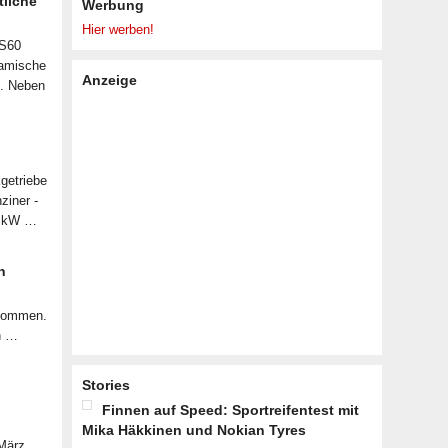
tliche
Werbung
Hier werben!
 S60
namische
Anzeige
n. Neben
getriebe
ziner -
07 kW …
n
ekommen.
n …
Stories
Finnen auf Speed: Sportreifentest mit
Mika Häkkinen und Nokian Tyres
 März