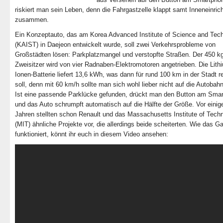
riskiert man sein Leben, denn die Fahrgastzelle klappt samt Inneneinric
zusammen.
Ein Konzeptauto, das am Korea Advanced Institute of Science and Tec
(KAIST) in Daejeon entwickelt wurde, soll zwei Verkehrsprobleme von
Großstädten lösen: Parkplatzmangel und verstopfte Straßen. Der 450 kg
Zweisitzer wird von vier Radnaben-Elektromotoren angetrieben. Die Lith
Ionen-Batterie liefert 13,6 kWh, was dann für rund 100 km in der Stadt r
soll, denn mit 60 km/h sollte man sich wohl lieber nicht auf die Autobah
Ist eine passende Parklücke gefunden, drückt man den Button am Sma
und das Auto schrumpft automatisch auf die Hälfte der Größe. Vor einig
Jahren stellten schon Renault und das Massachusetts Institute of Tech
(MIT) ähnliche Projekte vor, die allerdings beide scheiterten. Wie das G
funktioniert, könnt ihr euch in diesem Video ansehen: