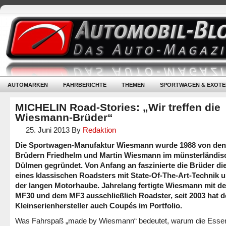
AUTOMARKEN
FAHRBERICHTE
THEMEN
SPORTWAGEN & EXOTE
MICHELIN Road-Stories: „Wir treffen die
Wiesmann-Brüder“
25. Juni 2013
By
Redaktion
Die Sportwagen-Manufaktur Wiesmann wurde 1988 von den
Brüdern Friedhelm und Martin Wiesmann im münsterländis
Dülmen gegründet. Von Anfang an faszinierte die Brüder die
eines klassischen Roadsters mit State-Of-The-Art-Technik u
der langen Motorhaube. Jahrelang fertigte Wiesmann mit d
MF30 und dem MF3 ausschließlich Roadster, seit 2003 hat d
Kleinserienhersteller auch Coupés im Portfolio.
Was Fahrspaß „made by Wiesmann“ bedeutet, warum die Esse