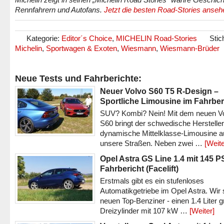
Rennfahrern und Autofans.
Jetzt die besten Road-Stories anseh
Kategorie:
Editor´s Choice
,
MICHELIN Road-Stories
Stic
Michelin
,
Sportwagen & Exoten
,
Wiesmann
,
Wiesmann-Brüder
Neue Tests und Fahrberichte:
Neuer Volvo S60 T5 R-Design –
Sportliche Limousine im Fahrber
SUV? Kombi? Nein! Mit dem neuen V
S60 bringt der schwedische Hersteller
dynamische Mittelklasse-Limousine a
unsere Straßen. Neben zwei …
[Weite
Opel Astra GS Line 1.4 mit 145 P
Fahrbericht (Facelift)
Erstmals gibt es ein stufenloses
Automatikgetriebe im Opel Astra. Wir 
neuen Top-Benziner - einen 1.4 Liter 
Dreizylinder mit 107 kW …
[Weiter]