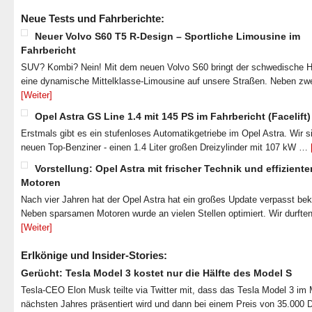
Neue Tests und Fahrberichte:
Neuer Volvo S60 T5 R-Design – Sportliche Limousine im
Fahrbericht
SUV? Kombi? Nein! Mit dem neuen Volvo S60 bringt der schwedische He
eine dynamische Mittelklasse-Limousine auf unsere Straßen. Neben zw
[Weiter]
Opel Astra GS Line 1.4 mit 145 PS im Fahrbericht (Facelift)
Erstmals gibt es ein stufenloses Automatikgetriebe im Opel Astra. Wir s
neuen Top-Benziner - einen 1.4 Liter großen Dreizylinder mit 107 kW …
Vorstellung: Opel Astra mit frischer Technik und effiziente
Motoren
Nach vier Jahren hat der Opel Astra hat ein großes Update verpasst b
Neben sparsamen Motoren wurde an vielen Stellen optimiert. Wir durfte
[Weiter]
Erlkönige und Insider-Stories:
Gerücht: Tesla Model 3 kostet nur die Hälfte des Model S
Tesla-CEO Elon Musk teilte via Twitter mit, dass das Tesla Model 3 im
nächsten Jahres präsentiert wird und dann bei einem Preis von 35.000 