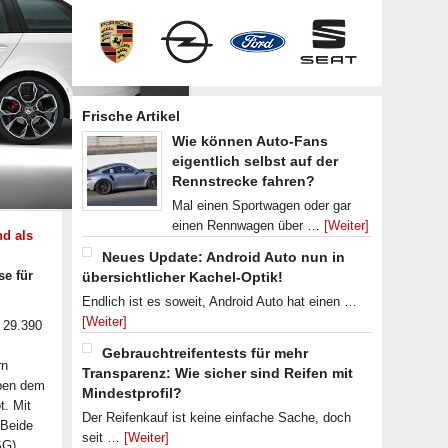
Frische Artikel
Wie können Auto-Fans
eigentlich selbst auf der
Rennstrecke fahren?
Mal einen Sportwagen oder gar
einen Rennwagen über …
[Weiter]
d als
Neues Update: Android Auto nun in
se für
übersichtlicher Kachel-Optik!
Endlich ist es soweit, Android Auto hat einen …
[Weiter]
 29.390
Gebrauchtreifentests für mehr
rn
Transparenz: Wie sicher sind Reifen mit
eben dem
Mindestprofil?
t. Mit
Der Reifenkauf ist keine einfache Sache, doch
 Beide
seit …
[Weiter]
SG)