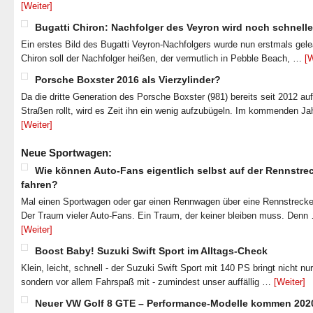
[Weiter]
Bugatti Chiron: Nachfolger des Veyron wird noch schnelle
Ein erstes Bild des Bugatti Veyron-Nachfolgers wurde nun erstmals gel
Chiron soll der Nachfolger heißen, der vermutlich in Pebble Beach, …
[W
Porsche Boxster 2016 als Vierzylinder?
Da die dritte Generation des Porsche Boxster (981) bereits seit 2012 au
Straßen rollt, wird es Zeit ihn ein wenig aufzubügeln. Im kommenden J
[Weiter]
Neue Sportwagen:
Wie können Auto-Fans eigentlich selbst auf der Rennstre
fahren?
Mal einen Sportwagen oder gar einen Rennwagen über eine Rennstrecke
Der Traum vieler Auto-Fans. Ein Traum, der keiner bleiben muss. Denn
[Weiter]
Boost Baby! Suzuki Swift Sport im Alltags-Check
Klein, leicht, schnell - der Suzuki Swift Sport mit 140 PS bringt nicht nu
sondern vor allem Fahrspaß mit - zumindest unser auffällig …
[Weiter]
Neuer VW Golf 8 GTE – Performance-Modelle kommen 202