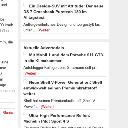
 und
Ein Design-SUV mit Attitude: Der neue
DS 7 Crossback Puretech 180 im
Alltagstest
ebe
Außergewöhnliches Design und top gestylt bis
100 km/h.
unter …
[Weiter]
 höher
m/h, die
Aktuelle Advertorials
Mit Mobil 1 und dem Porsche 911 GT3
in die Klimakammer
 eine
Autoblogger-Kollege Jens Stratmann soll ja …
emse
[Weiter]
D-
en
Neue Shell V-Power Generation: Shell
lage
entwickwelt seinen Premiumkraftstoff
ksensoren
weiter
Shell hat seinen Premiumkraftstoff „Shell V-
Power“ …
[Weiter]
S
,
Skoda
Ultra-High-Performance-Reifen:
Michelin Pilot Sport 4 S