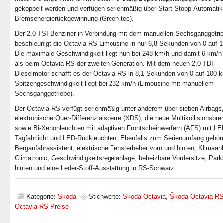
gekoppelt werden und verfügen serienmäßig über Start-Stopp-Automatik
Bremsenergierückgewinnung (Green tec).
Der 2,0 TSI-Benziner in Verbindung mit dem manuellen Sechsganggetri
beschleunigt die Octavia RS-Limousine in nur 6,8 Sekunden von 0 auf 
Die maximale Geschwindigkeit liegt nun bei 248 km/h und damit 6 km/h
als beim Octavia RS der zweiten Generation. Mit dem neuen 2,0 TDI-
Dieselmotor schafft es der Octavia RS in 8,1 Sekunden von 0 auf 100 k
Spitzengeschwindigkeit liegt bei 232 km/h (Limousine mit manuellem
Sechsganggetriebe).
Der Octavia RS verfügt serienmäßig unter anderem über sieben Airbags,
elektronische Quer-Differenzialsperre (XDS), die neue Multikollisionsbr
sowie Bi-Xenonleuchten mit adaptiven Frontscheinwerfern (AFS) mit LE
Tagfahrlicht und LED-Rückleuchten. Ebenfalls zum Serienumfang gehör
Berganfahrassistent, elektrische Fensterheber vorn und hinten, Klimaan
Climatronic, Geschwindigkeitsregelanlage, beheizbare Vordersitze, Par
hinten und eine Leder-Stoff-Ausstattung in RS-Schwarz.
Kategorie:
Skoda
Stichworte:
Skoda Octavia
,
Škoda Octavia R
Octavia RS Preise