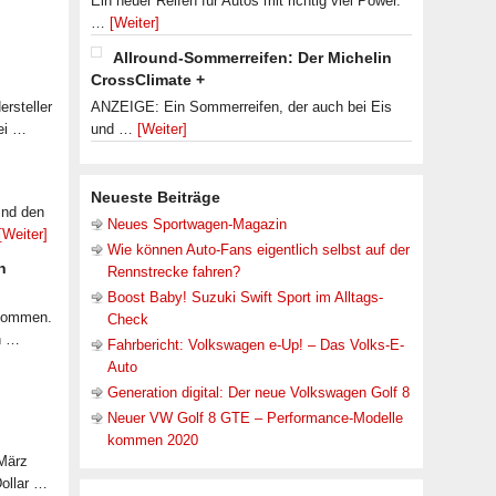
Ein neuer Reifen für Autos mit richtig viel Power.
…
[Weiter]
Allround-Sommerreifen: Der Michelin
CrossClimate +
rsteller
ANZEIGE: Ein Sommerreifen, der auch bei Eis
ei …
und …
[Weiter]
Neueste Beiträge
ind den
Neues Sportwagen-Magazin
[Weiter]
Wie können Auto-Fans eigentlich selbst auf der
n
Rennstrecke fahren?
Boost Baby! Suzuki Swift Sport im Alltags-
ekommen.
Check
n …
Fahrbericht: Volkswagen e-Up! – Das Volks-E-
Auto
Generation digital: Der neue Volkswagen Golf 8
Neuer VW Golf 8 GTE – Performance-Modelle
kommen 2020
 März
Dollar …