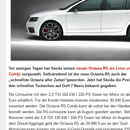
Vor wenigen Tagen hat Skoda seinen
neuen Octavia RS als Limo un
Combi
vorgestellt. Selbstredend ist der neue Octavia RS auch der
„schnellste Octavia aller Zeiten“geworden. Jetzt hat Skoda die Prei
den schnellen Tschechen auf Golf 7 Basis bekannt gegeben.
Die Limousine mit dem 2,0 TSI 162 kW / 220 PS Green tec-Motor ist ab
Euro erhältlich. Für die Kombi-Variante müssen mindestens 30.040 Euro
investiert werden. Der Octavia RS Combi kann ab sofort bei den Händle
bestellt werden. Die RS-Limousine kann ab August geordert werden. N
Benziner steht der 2,0 TDI 135 kW / 184 PS Green tec-Motor im Angebo
dem Diesel-Aggregat geht der Octavia RS ab 29 890 Euro an den Start.
Motorisierungen können mit einem 6-Gang-Doppelkupplungsgetriebe (D