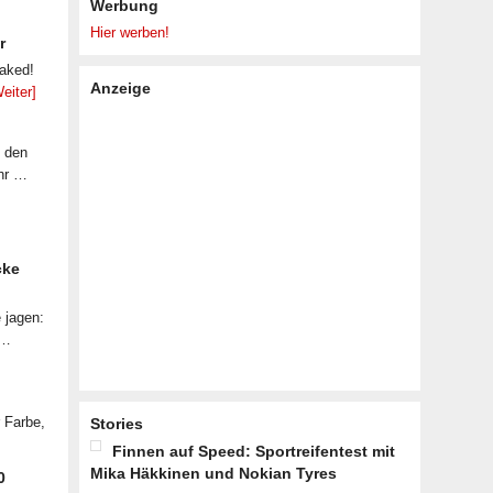
Werbung
Hier werben!
r
eaked!
Anzeige
eiter]
f den
ahr …
cke
 jagen:
 …
r Farbe,
Stories
Finnen auf Speed: Sportreifentest mit
Mika Häkkinen und Nokian Tyres
0