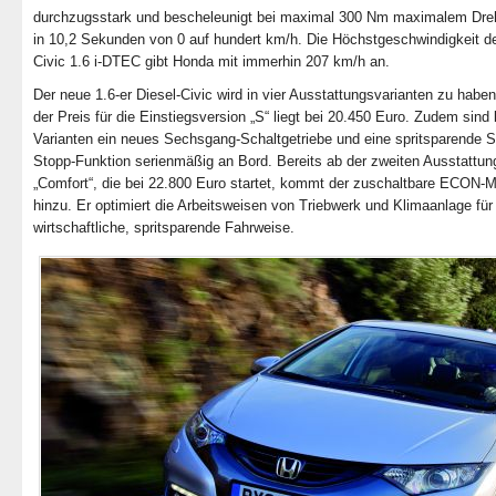
durchzugsstark und bescheleunigt bei maximal 300 Nm maximalem Dr
in 10,2 Sekunden von 0 auf hundert km/h. Die Höchstgeschwindigkeit 
Civic 1.6 i-DTEC gibt Honda mit immerhin 207 km/h an.
Der neue 1.6-er Diesel-Civic wird in vier Ausstattungsvarianten zu haben
der Preis für die Einstiegsversion „S“ liegt bei 20.450 Euro. Zudem sind 
Varianten ein neues Sechsgang-Schaltgetriebe und eine spritsparende St
Stopp-Funktion serienmäßig an Bord. Bereits ab der zweiten Ausstattun
„Comfort“, die bei 22.800 Euro startet, kommt der zuschaltbare ECON-
hinzu. Er optimiert die Arbeitsweisen von Triebwerk und Klimaanlage für
wirtschaftliche, spritsparende Fahrweise.