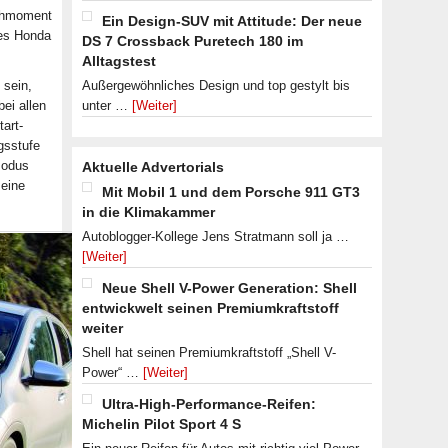
ehmoment
Ein Design-SUV mit Attitude: Der neue
des Honda
DS 7 Crossback Puretech 180 im
Alltagstest
 sein,
Außergewöhnliches Design und top gestylt bis
bei allen
unter …
[Weiter]
art-
gsstufe
Modus
Aktuelle Advertorials
 eine
Mit Mobil 1 und dem Porsche 911 GT3
in die Klimakammer
Autoblogger-Kollege Jens Stratmann soll ja …
[Weiter]
Neue Shell V-Power Generation: Shell
entwickwelt seinen Premiumkraftstoff
weiter
Shell hat seinen Premiumkraftstoff „Shell V-
Power“ …
[Weiter]
Ultra-High-Performance-Reifen:
Michelin Pilot Sport 4 S