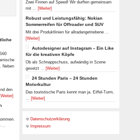
Zwei Finnen auf Speed! Wir durften gemeinsam
mit …
[Weiter]
Robust und Leistungsfähig: Nokian
Sommerreifen für Offroader und SUV
Mit drei Produktlinien für allradangetriebene …
[Weiter]
tliche
Autodesigner auf Instagram – Ein Like
 S60
für die kreativen Köpfe
namische
Ob als Schnappschuss, aufwändig in Szene
n. Neben
gesetzt …
[Weiter]
24 Stunden Paris – 24 Stunden
Motorkultur
ind den
Das touristische Paris kennt man ja. Eiffel-Turm,
[Weiter]
…
[Weiter]
n
Datenschutzerklärung
ekommen.
n …
Impressum