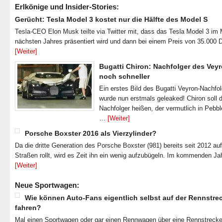
Erlkönige und Insider-Stories:
Gerücht: Tesla Model 3 kostet nur die Hälfte des Model S
Tesla-CEO Elon Musk teilte via Twitter mit, dass das Tesla Model 3 im
nächsten Jahres präsentiert wird und dann bei einem Preis von 35.000 
[Weiter]
Bugatti Chiron: Nachfolger des Veyr
noch schneller
Ein erstes Bild des Bugatti Veyron-Nachfo
wurde nun erstmals geleaked! Chiron soll 
Nachfolger heißen, der vermutlich in Pebb
…
[Weiter]
Porsche Boxster 2016 als Vierzylinder?
Da die dritte Generation des Porsche Boxster (981) bereits seit 2012 au
Straßen rollt, wird es Zeit ihn ein wenig aufzubügeln. Im kommenden J
[Weiter]
Neue Sportwagen:
Wie können Auto-Fans eigentlich selbst auf der Rennstre
fahren?
Mal einen Sportwagen oder gar einen Rennwagen über eine Rennstrecke