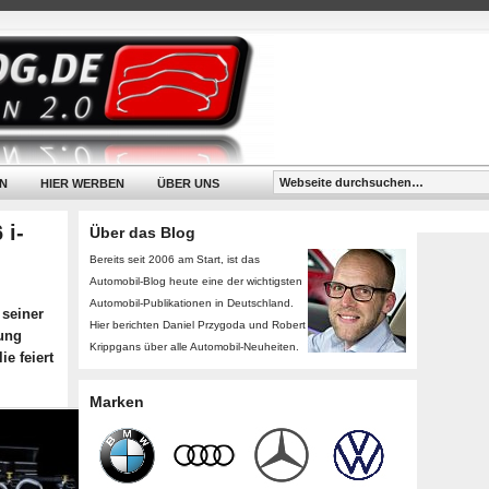
N
HIER WERBEN
ÜBER UNS
 i-
Über das Blog
Bereits seit 2006 am Start, ist das
Automobil-Blog heute eine der wichtigsten
Automobil-Publikationen in Deutschland.
 seiner
Hier berichten Daniel Przygoda und Robert
nung
Krippgans über alle Automobil-Neuheiten.
e feiert
Marken