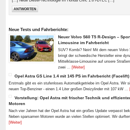
[…] Neue Diesel-Technologie im Honda Civic 1.6 i-DTEC […]
ANTWORTEN
Neue Tests und Fahrberichte:
Neuer Volvo S60 T5 R-Design – Spor
Limousine im Fahrbericht
SUV? Kombi? Nein! Mit dem neuen Volvo
bringt der schwedische Hersteller eine dy
Mittelklasse-Limousine auf unsere Straße
zwei …
[Weiter]
Opel Astra GS Line 1.4 mit 145 PS im Fahrbericht (Facelift)
Erstmals gibt es ein stufenloses Automatikgetriebe im Opel Astra. Wir s
neuen Top-Benziner - einen 1.4 Liter großen Dreizylinder mit 107 kW …
Vorstellung: Opel Astra mit frischer Technik und effiziente
Motoren
Nach vier Jahren hat der Opel Astra hat ein großes Update verpasst b
Neben sparsamen Motoren wurde an vielen Stellen optimiert. Wir durfte
[Weiter]