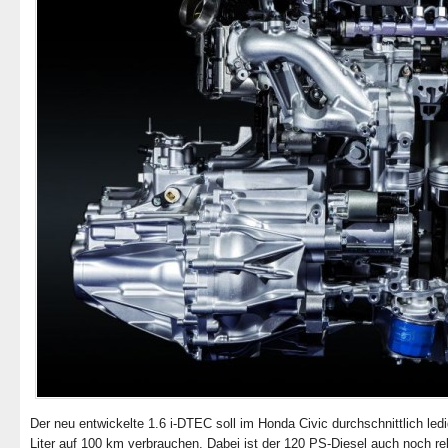
Der neu entwickelte 1.6 i-DTEC soll im Honda Civic durchschnittlich ledi
Liter auf 100 km verbrauchen. Dabei ist der 120 PS-Diesel auch noch rel