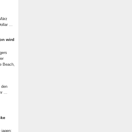
 März
Dollar …
on wird
lgers
der
le Beach,
f den
ahr …
cke
 jagen: