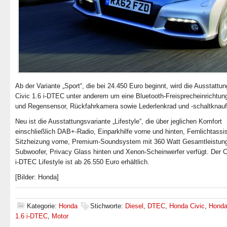
Ab der Variante „Sport“, die bei 24.450 Euro beginnt, wird die Ausstattu
Civic 1.6 i-DTEC unter anderem um eine Bluetooth-Freisprecheinrichtung
und Regensensor, Rückfahrkamera sowie Lederlenkrad und -schaltknauf
Neu ist die Ausstattungsvariante „Lifestyle“, die über jeglichen Komfort
einschließlich DAB+-Radio, Einparkhilfe vorne und hinten, Fernlichtassis
Sitzheizung vorne, Premium-Soundsystem mit 360 Watt Gesamtleistun
Subwoofer, Privacy Glass hinten und Xenon-Scheinwerfer verfügt. Der C
i-DTEC Lifestyle ist ab 26.550 Euro erhältlich.
[Bilder: Honda]
Kategorie:
Honda
Stichworte:
Diesel
,
DTEC
,
Honda Civic
,
Honda
1.6 i-DTEC
,
Motor