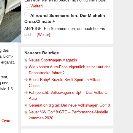
Ein neuer Reifen für Autos mit richtig viel Power.
…
[Weiter]
Allround-Sommerreifen: Der Michelin
CrossClimate +
ANZEIGE: Ein Sommerreifen, der auch bei Eis
und …
[Weiter]
ng des
Neueste Beiträge
, Licht-
Neues Sportwagen-Magazin
 ergänzt.
Wie können Auto-Fans eigentlich selbst auf der
Rennstrecke fahren?
tent,
Boost Baby! Suzuki Swift Sport im Alltags-
g und
Check
ivic 1.6
Fahrbericht: Volkswagen e-Up! – Das Volks-E-
Auto
Generation digital: Der neue Volkswagen Golf 8
Neuer VW Golf 8 GTE – Performance-Modelle
kommen 2020
 Civic