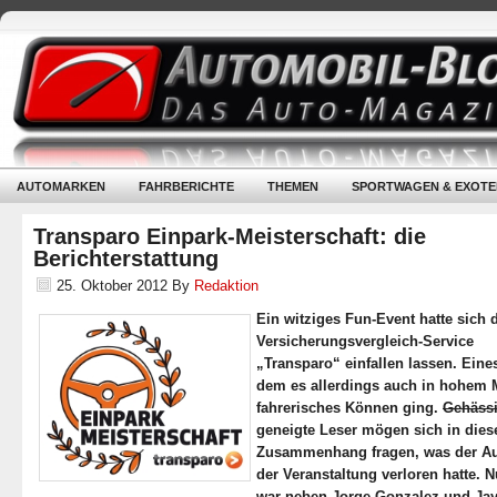
AUTOMARKEN
FAHRBERICHTE
THEMEN
SPORTWAGEN & EXOTE
Transparo Einpark-Meisterschaft: die
Berichterstattung
25. Oktober 2012
By
Redaktion
Ein witziges Fun-Event hatte sich 
Versicherungsvergleich-Service
„Transparo“ einfallen lassen. Eines
dem es allerdings auch in hohem
fahrerisches Können ging.
Gehäss
geneigte Leser mögen sich in die
Zusammenhang fragen, was der Au
der Veranstaltung verloren hatte. N
war neben Jorge Gonzalez und Ja