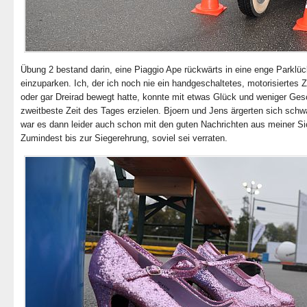
Übung 2 bestand darin, eine Piaggio Ape rückwärts in eine enge Parklü
einzuparken. Ich, der ich noch nie ein handgeschaltetes, motorisiertes Z
oder gar Dreirad bewegt hatte, konnte mit etwas Glück und weniger Ges
zweitbeste Zeit des Tages erzielen. Bjoern und Jens ärgerten sich schw
war es dann leider auch schon mit den guten Nachrichten aus meiner Si
Zumindest bis zur Siegerehrung, soviel sei verraten.