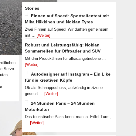
Stories
Finnen auf Speed: Sportreifentest mit
Mika Häkkinen und Nokian Tyres
Zwei Finnen auf Speed! Wir durften gemeinsam
mit …
[Weiter]
Robust und Leistungsfähig: Nokian
Sommerreifen für Offroader und SUV
Mit drei Produktlinien für allradangetriebene …
ittlichen
[Weiter]
ne Servo-
Autodesigner auf Instagram – Ein Like
uten.
für die kreativen Köpfe
im
Ob als Schnappschuss, aufwändig in Szene
gesetzt …
[Weiter]
24 Stunden Paris – 24 Stunden
Motorkultur
Das touristische Paris kennt man ja. Eiffel-Turm,
…
[Weiter]