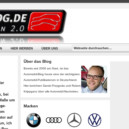
N
HIER WERBEN
ÜBER UNS
Über das Blog
Bereits seit 2006 am Start, ist das
Automobil-Blog heute eine der wichtigsten
Automobil-Publikationen in Deutschland.
der
Hier berichten Daniel Przygoda und Robert
Krippgans über alle Automobil-Neuheiten.
, bei
 Maße um
ige
Marken
sem
tor auf
un, ich
y-Pee