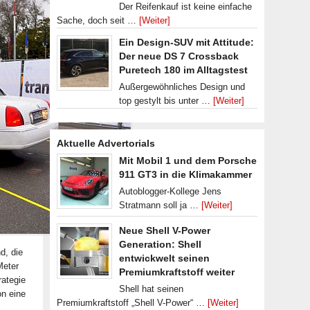
Der Reifenkauf ist keine einfache
Sache, doch seit …
[Weiter]
Ein Design-SUV mit Attitude:
Der neue DS 7 Crossback
Puretech 180 im Alltagstest
Außergewöhnliches Design und
top gestylt bis unter …
[Weiter]
Aktuelle Advertorials
Mit Mobil 1 und dem Porsche
911 GT3 in die Klimakammer
Autoblogger-Kollege Jens
Stratmann soll ja …
[Weiter]
Neue Shell V-Power
Generation: Shell
d, die
entwickwelt seinen
Meter
Premiumkraftstoff weiter
rategie
Shell hat seinen
on eine
Premiumkraftstoff „Shell V-Power“ …
[Weiter]