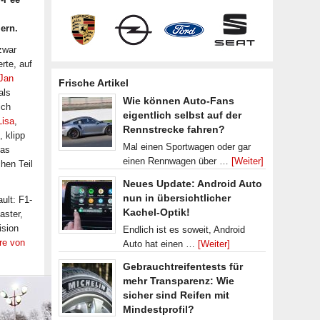
ern.
 zwar
rte, auf
Jan
Frische Artikel
als
Wie können Auto-Fans
ich
eigentlich selbst auf der
Lisa
,
Rennstrecke fahren?
 klipp
Mal einen Sportwagen oder gar
das
einen Rennwagen über …
[Weiter]
hen Teil
Neues Update: Android Auto
nun in übersichtlicher
ult: F1-
Kachel-Optik!
aster,
ision
Endlich ist es soweit, Android
re von
Auto hat einen …
[Weiter]
Gebrauchtreifentests für
mehr Transparenz: Wie
sicher sind Reifen mit
Mindestprofil?