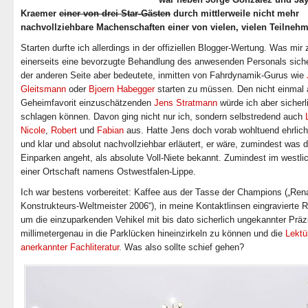
Kraemer
einer von drei Star-Gästen
durch mittlerweile nicht mehr
nachvollziehbare Machenschaften einer von vielen, vielen Teilnehm
Starten durfte ich allerdings in der offiziellen Blogger-Wertung. Was mir
einerseits eine bevorzugte Behandlung des anwesenden Personals siche
der anderen Seite aber bedeutete, inmitten von Fahrdynamik-Gurus wie
Gleitsmann
oder
Bjoern Habegger
starten zu müssen. Den nicht einmal 
Geheimfavorit einzuschätzenden
Jens Stratmann
würde ich aber sicherl
schlagen können. Davon ging nicht nur ich, sondern selbstredend auch
Nicole
,
Robert
und
Fabian
aus. Hatte Jens doch vorab wohltuend ehrlich,
und klar und absolut nachvollziehbar erläutert, er wäre, zumindest was 
Einparken angeht, als absolute Voll-Niete bekannt. Zumindest im westlic
einer Ortschaft namens Ostwestfalen-Lippe.
Ich war bestens vorbereitet: Kaffee aus der Tasse der Champions („Rena
Konstrukteurs-Weltmeister 2006“), in meine Kontaktlinsen eingravierte R
um die einzuparkenden Vehikel mit bis dato sicherlich ungekannter Präz
millimetergenau in die Parklücken hineinzirkeln zu können und die
Lektü
anerkannter Fachliteratur
. Was also sollte schief gehen?