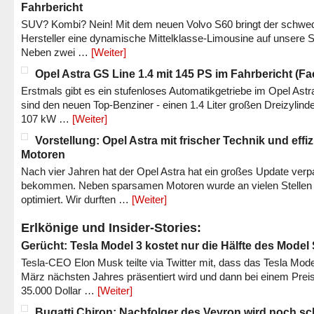
Fahrbericht
SUV? Kombi? Nein! Mit dem neuen Volvo S60 bringt der schwe
Hersteller eine dynamische Mittelklasse-Limousine auf unsere S
Neben zwei …
[Weiter]
Opel Astra GS Line 1.4 mit 145 PS im Fahrbericht (Fac
Erstmals gibt es ein stufenloses Automatikgetriebe im Opel Astr
sind den neuen Top-Benziner - einen 1.4 Liter großen Dreizylinde
107 kW …
[Weiter]
Vorstellung: Opel Astra mit frischer Technik und effi
Motoren
Nach vier Jahren hat der Opel Astra hat ein großes Update verp
bekommen. Neben sparsamen Motoren wurde an vielen Stellen
optimiert. Wir durften …
[Weiter]
Erlkönige und Insider-Stories:
Gerücht: Tesla Model 3 kostet nur die Hälfte des Model
Tesla-CEO Elon Musk teilte via Twitter mit, dass das Tesla Mode
März nächsten Jahres präsentiert wird und dann bei einem Prei
35.000 Dollar …
[Weiter]
Bugatti Chiron: Nachfolger des Veyron wird noch sc