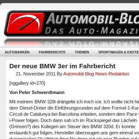
AUTOMARKEN
FAHRBERICHTE
THEMEN
SPORTWAGEN & EXOTE
Der neue BMW 3er im Fahrbericht
21. November 2011
By
Automobil-Blog News-Redaktion
[nggallery id=270]
Von Peter Schwerdtmann
Mit meinem BMW 328i drängelte ich mich vor. Ich wollte nicht hi
dem Diesel-Dreier die Einführungsrunden auf dem Formel-1-Ku
Circuit de Catalunya bei Barcelona erleiden, sondern dem Pace 
i-Power folgen. Doch dann sah ich im Rückspiegel das Lächeln
(Grinsen?) des Kollegen am Steuer des BMW 320d. Er konnte
erstaunlich gut folgen. Hersteller überzeugen uns gern einmal v
dynamischen Qualitäten ihrer Neulinge mit ein paar Runden auf