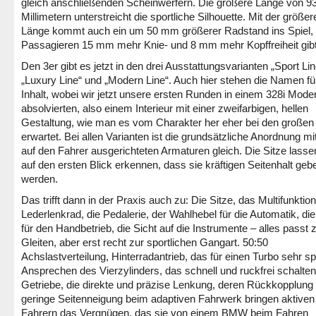
gleich anschließenden Scheinwerfern. Die größere Länge von 9
Millimetern unterstreicht die sportliche Silhouette. Mit der größer
Länge kommt auch ein um 50 mm größerer Radstand ins Spiel, 
Passagieren 15 mm mehr Knie- und 8 mm mehr Kopffreiheit gibt
Den 3er gibt es jetzt in den drei Ausstattungsvarianten „Sport Lin
„Luxury Line“ und „Modern Line“. Auch hier stehen die Namen fü
Inhalt, wobei wir jetzt unsere ersten Runden in einem 328i Mode
absolvierten, also einem Interieur mit einer zweifarbigen, hellen
Gestaltung, wie man es vom Charakter her eher bei den groß
erwartet. Bei allen Varianten ist die grundsätzliche Anordnung mi
auf den Fahrer ausgerichteten Armaturen gleich. Die Sitze lass
auf den ersten Blick erkennen, dass sie kräftigen Seitenhalt geb
werden.
Das trifft dann in der Praxis auch zu: Die Sitze, das Multifunktio
Lederlenkrad, die Pedalerie, der Wahlhebel für die Automatik, di
für den Handbetrieb, die Sicht auf die Instrumente – alles passt
Gleiten, aber erst recht zur sportlichen Gangart. 50:50
Achslastverteilung, Hinterradantrieb, das für einen Turbo sehr s
Ansprechen des Vierzylinders, das schnell und ruckfrei schalte
Getriebe, die direkte und präzise Lenkung, deren Rückkopplung 
geringe Seitenneigung beim adaptiven Fahrwerk bringen aktiven
Fahrern das Vergnügen, das sie von einem BMW beim Fahren