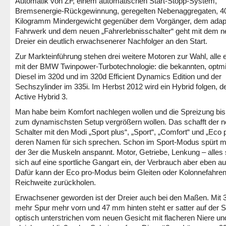
Automatik von ZF, einem automatischen Start-Stopp-System,
Bremsenergie-Rückgewinnung, geregelten Nebenaggregaten, 4
Kilogramm Mindergewicht gegenüber dem Vorgänger, dem adap
Fahrwerk und dem neuen „Fahrerlebnisschalter“ geht mit dem 
Dreier ein deutlich erwachsenerer Nachfolger an den Start.
Zur Markteinführung stehen drei weitere Motoren zur Wahl, alle e
mit der BMW Twinpower-Turbotechnologie: die bekannten, optmi
Diesel im 320d und im 320d Efficient Dynamics Edition und der
Sechszylinder im 335i. Im Herbst 2012 wird ein Hybrid folgen,
Active Hybrid 3.
Man habe beim Komfort nachlegen wollen und die Spreizung bis
zum dynamischsten Setup vergrößern wollen. Das schafft der 
Schalter mit den Modi „Sport plus“, „Sport“, „Comfort“ und „Eco p
deren Namen für sich sprechen. Schon im Sport-Modus spürt m
der 3er die Muskeln anspannt. Motor, Getriebe, Lenkung – alles s
sich auf eine sportliche Gangart ein, der Verbrauch aber eben a
Dafür kann der Eco pro-Modus beim Gleiten oder Kolonnefahre
Reichweite zurückholen.
Erwachsener geworden ist der Dreier auch bei den Maßen. Mit
mehr Spur mehr vorn und 47 mm hinten steht er satter auf der S
optisch unterstrichen vom neuen Gesicht mit flacheren Niere un