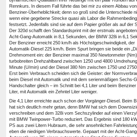
Rennkurs. In diesem Fall führte das bei mir zu einem Abbau von
Benziner-Überheblichkeit; denn so groß sind die Unterschiede ni
wenn eine gegebene Strecke quasi als Labor die Rahmenbedin
festsetzt. Jedenfalls sind sie auf dem Papier größer als auf der 
Der 320d schafft den Standardsprint mit der erstmals angebote
Acht-Gang-Automatik in 8,1 Sekunden, der BMW 328i in 6,1 Se
Der Benziner erreicht 250 km/h als Höchstgeschwindigkeit, der
Automatik-Diesel 225 km/h. Beim Spurt bringen sie beide ein „Di
Drehmoment ein: der Benziner maximal 350 Newtonmeter (Nm)
turbobreiten Drehzahlband zwischen 1250 und 4800 Umdrehung
Minute (U/min) und der Diesel 380 Nm zwischen 1750 und 2750
Erst beim Verbrauch scheiden sich die Geister: der Normverbrau
beim Diesel mit Automatik und mit dem serienmäßigen Sechs-
Handschalter gleich – im Schnitt bei 4,1 Liter und beim Benziner 
Liter, mit Automatik ein Zehntel Liter weniger.
Die 4,1 Liter erreichte auch schon der Vorgänger-Diesel. Beim 
hat sich deutlich mehr getan, denn BMW hat sich dem Downsiz
verschreiben und dem 328i vom Sechszylinder auf einen Vierzyl
mit BMW Twinpower-Turbo reduziert. Das Ergebnis sind 180 kW
PS aus zwei Litern Hubraum, die sehr ansehnlichen Fahrleistun
eben die niedrigen Verbrauchswerte. Gepaart mit der Acht-Gang