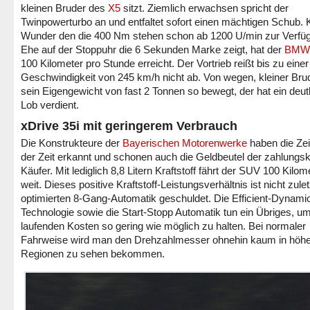
kleinen Bruder des
X5
sitzt. Ziemlich erwachsen spricht der
Twinpowerturbo an und entfaltet sofort einen mächtigen Schub. 
Wunder den die 400 Nm stehen schon ab 1200 U/min zur Verfü
Ehe auf der Stoppuhr die 6 Sekunden Marke zeigt, hat der
BMW
100 Kilometer pro Stunde erreicht. Der Vortrieb reißt bis zu einer
Geschwindigkeit von 245 km/h nicht ab. Von wegen, kleiner Bru
sein Eigengewicht von fast 2 Tonnen so bewegt, der hat ein deut
Lob verdient.
xDrive 35i mit geringerem Verbrauch
Die Konstrukteure der
Bayerischen Motorenwerke
haben die Ze
der Zeit erkannt und schonen auch die Geldbeutel der zahlungsk
Käufer. Mit lediglich 8,8 Litern Kraftstoff fährt der SUV 100 Kilom
weit. Dieses positive Kraftstoff-Leistungsverhältnis ist nicht zulet
optimierten 8-Gang-Automatik geschuldet. Die Efficient-Dynami
Technologie sowie die Start-Stopp Automatik tun ein Übriges, um
laufenden Kosten so gering wie möglich zu halten. Bei normaler
Fahrweise wird man den Drehzahlmesser ohnehin kaum in höh
Regionen zu sehen bekommen.