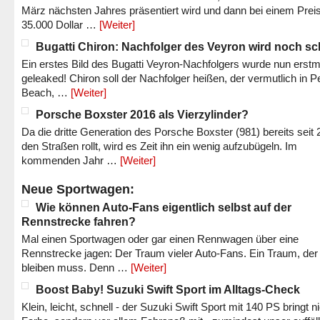
März nächsten Jahres präsentiert wird und dann bei einem Prei
35.000 Dollar …
[Weiter]
Bugatti Chiron: Nachfolger des Veyron wird noch sc
Ein erstes Bild des Bugatti Veyron-Nachfolgers wurde nun erstm
geleaked! Chiron soll der Nachfolger heißen, der vermutlich in P
Beach, …
[Weiter]
Porsche Boxster 2016 als Vierzylinder?
Da die dritte Generation des Porsche Boxster (981) bereits seit 
den Straßen rollt, wird es Zeit ihn ein wenig aufzubügeln. Im
kommenden Jahr …
[Weiter]
Neue Sportwagen:
Wie können Auto-Fans eigentlich selbst auf der
Rennstrecke fahren?
Mal einen Sportwagen oder gar einen Rennwagen über eine
Rennstrecke jagen: Der Traum vieler Auto-Fans. Ein Traum, der
bleiben muss. Denn …
[Weiter]
Boost Baby! Suzuki Swift Sport im Alltags-Check
Klein, leicht, schnell - der Suzuki Swift Sport mit 140 PS bringt n