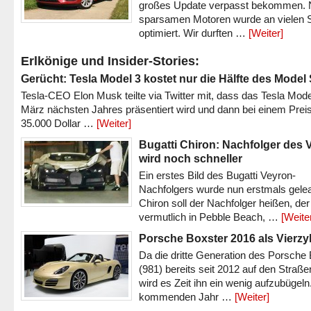
großes Update verpasst bekommen.
sparsamen Motoren wurde an vielen S
optimiert. Wir durften …
[Weiter]
Erlkönige und Insider-Stories:
Gerücht: Tesla Model 3 kostet nur die Hälfte des Model
Tesla-CEO Elon Musk teilte via Twitter mit, dass das Tesla Mode
März nächsten Jahres präsentiert wird und dann bei einem Prei
35.000 Dollar …
[Weiter]
Bugatti Chiron: Nachfolger des 
wird noch schneller
Ein erstes Bild des Bugatti Veyron-
Nachfolgers wurde nun erstmals gele
Chiron soll der Nachfolger heißen, der
vermutlich in Pebble Beach, …
[Weite
Porsche Boxster 2016 als Vierzy
Da die dritte Generation des Porsche
(981) bereits seit 2012 auf den Straßen 
wird es Zeit ihn ein wenig aufzubügeln
kommenden Jahr …
[Weiter]