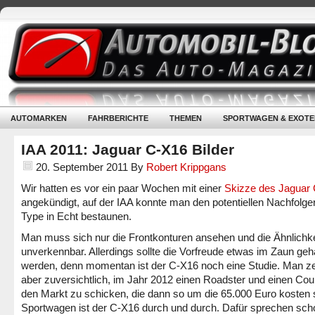
AUTOMARKEN
FAHRBERICHTE
THEMEN
SPORTWAGEN & EXOTE
IAA 2011: Jaguar C-X16 Bilder
20. September 2011
By
Robert Krippgans
Wir hatten es vor ein paar Wochen mit einer
Skizze des Jaguar
angekündigt, auf der IAA konnte man den potentiellen Nachfolge
Type in Echt bestaunen.
Man muss sich nur die Frontkonturen ansehen und die Ähnlichkei
unverkennbar. Allerdings sollte die Vorfreude etwas im Zaun geh
werden, denn momentan ist der C-X16 noch eine Studie. Man ze
aber zuversichtlich, im Jahr 2012 einen Roadster und einen Cou
den Markt zu schicken, die dann so um die 65.000 Euro kosten s
Sportwagen ist der C-X16 durch und durch. Dafür sprechen sch