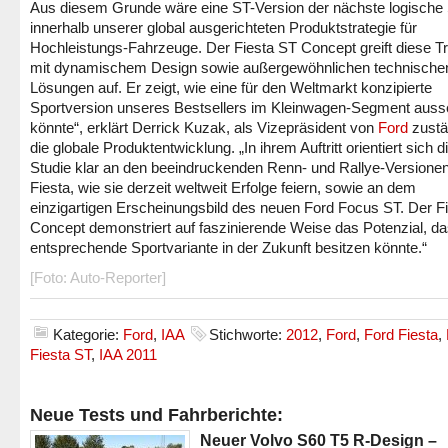
Aus diesem Grunde wäre eine ST-Version der nächste logische S
innerhalb unserer global ausgerichteten Produktstrategie für
Hochleistungs-Fahrzeuge. Der Fiesta ST Concept greift diese Tr
mit dynamischem Design sowie außergewöhnlichen technische
Lösungen auf. Er zeigt, wie eine für den Weltmarkt konzipierte
Sportversion unseres Bestsellers im Kleinwagen-Segment aus
könnte“, erklärt Derrick Kuzak, als Vizepräsident von
Ford
zustä
die globale Produktentwicklung. „In ihrem Auftritt orientiert sich d
Studie klar an den beeindruckenden Renn- und Rallye-Versione
Fiesta, wie sie derzeit weltweit Erfolge feiern, sowie an dem
einzigartigen Erscheinungsbild des neuen Ford Focus ST. Der F
Concept demonstriert auf faszinierende Weise das Potenzial, da
entsprechende Sportvariante in der Zukunft besitzen könnte.“
[Foto: Auto-Reporter]
Kategorie:
Ford
,
IAA
Stichworte:
2012
,
Ford
,
Ford Fiesta
,
Fiesta ST
,
IAA 2011
Neue Tests und Fahrberichte:
Neuer Volvo S60 T5 R-Design –