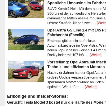
Sportliche Limousine im Fahrber
SUV? Kombi? Nein! Mit dem neuen V
S60 bringt der schwedische Hersteller
dynamische Mittelklasse-Limousine a
unsere Straßen. Neben zwei …
[Weite
Opel Astra GS Line 1.4 mit 145 P
Fahrbericht (Facelift)
Erstmals gibt es ein stufenloses
Automatikgetriebe im Opel Astra. Wir 
neuen Top-Benziner - einen 1.4 Liter 
Dreizylinder mit 107 kW …
[Weiter]
Vorstellung: Opel Astra mit frisc
Technik und effizienten Motoren
Nach vier Jahren hat der Opel Astra h
großes Update verpasst bekommen.
sparsamen Motoren wurde an vielen S
optimiert. Wir durften …
[Weiter]
Erlkönige und Insider-Stories:
Gerücht: Tesla Model 3 kostet nur die Hälfte des Model