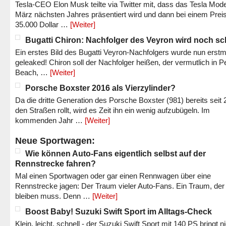
Tesla-CEO Elon Musk teilte via Twitter mit, dass das Tesla Mode
März nächsten Jahres präsentiert wird und dann bei einem Prei
35.000 Dollar …
[Weiter]
Bugatti Chiron: Nachfolger des Veyron wird noch sc
Ein erstes Bild des Bugatti Veyron-Nachfolgers wurde nun erstm
geleaked! Chiron soll der Nachfolger heißen, der vermutlich in P
Beach, …
[Weiter]
Porsche Boxster 2016 als Vierzylinder?
Da die dritte Generation des Porsche Boxster (981) bereits seit 
den Straßen rollt, wird es Zeit ihn ein wenig aufzubügeln. Im
kommenden Jahr …
[Weiter]
Neue Sportwagen:
Wie können Auto-Fans eigentlich selbst auf der
Rennstrecke fahren?
Mal einen Sportwagen oder gar einen Rennwagen über eine
Rennstrecke jagen: Der Traum vieler Auto-Fans. Ein Traum, der
bleiben muss. Denn …
[Weiter]
Boost Baby! Suzuki Swift Sport im Alltags-Check
Klein, leicht, schnell - der Suzuki Swift Sport mit 140 PS bringt n