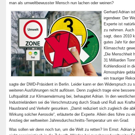
man als umweltbewusster Mensch nun lachen oder weinen?
Gerhard Adrian ist
irgendwer. Der We
Experte ist natürl
zu nehmen. Auch
sagt, dass 2010 k
gutes Jahr für de
Klimaschutz gewe
„Die Menschheit h
31 Milliarden Ton
Kohlendioxid in di
Atmosphäre gebl
ein trauriger Reko
sagte der DWD-Präsident in Berlin. Leider kann er den Widerspruch zu 
weiteren Ausführungen nicht auflösen. Denn zugleich trage eine bessere
Luftqualität zur Klimaerwärmung bei, behauptet Adrian. In den westliche
Industrieländern sei die Verschmutzung durch Staub und Ruß aus Kraft
Hausbrand und Verkehr gesunken. „Damit reduziert sich zugleich die ab
Wirkung solcher Aerosole“, erläuterte der Experte. Allein dies führe zu 
Anstieg der weltweiten Jahresdurchschnitts-Temperatur um ein Grad.
Was sollen wir denn noch tun, um die Welt zu retten? Im Ernst. Adrian j