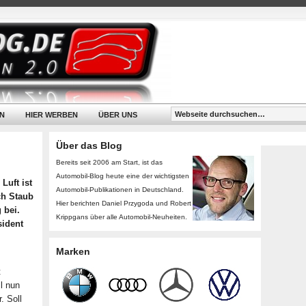
N
HIER WERBEN
ÜBER UNS
Über das Blog
Bereits seit 2006 am Start, ist das
Automobil-Blog heute eine der wichtigsten
Luft ist
Automobil-Publikationen in Deutschland.
ch Staub
Hier berichten Daniel Przygoda und Robert
 bei.
Krippgans über alle Automobil-Neuheiten.
sident
Marken
t
l nun
. Soll