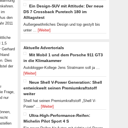
Erwärmung
Ein Design-SUV mit Attitude: Der neue
umkehren.
DS 7 Crossback Puretech 180 im
 im
Alltagstest
 Aus den
ahr 2011
Außergewöhnliches Design und top gestylt bis
unter …
[Weiter]
ttliche
 1,5
Aktuelle Advertorials
r Gerhard
chland
Mit Mobil 1 und dem Porsche 911 GT3
en. Dies
in die Klimakammer
stel der
Autoblogger-Kollege Jens Stratmann soll ja …
[Weiter]
Neue Shell V-Power Generation: Shell
u
entwickwelt seinen Premiumkraftstoff
ie Frage,
weiter
d nur
Shell hat seinen Premiumkraftstoff „Shell V-
Power“ …
[Weiter]
können,
Ultra-High-Performance-Reifen:
nicht
Michelin Pilot Sport 4 S
stellen