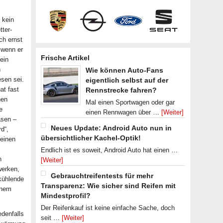
 kein
tter-
ich ernst
 wenn er
Frische Artikel
ein
n
Wie können Auto-Fans
sen sei.
eigentlich selbst auf der
at fast
Rennstrecke fahren?
nen
Mal einen Sportwagen oder gar
e
einen Rennwagen über …
[Weiter]
asen –
Neues Update: Android Auto nun in
rd“,
übersichtlicher Kachel-Optik!
seinen
Endlich ist es soweit, Android Auto hat einen …
n
[Weiter]
werken,
Gebrauchtreifentests für mehr
kühlende
Transparenz: Wie sicher sind Reifen mit
einem
Mindestprofil?
Der Reifenkauf ist keine einfache Sache, doch
edenfalls
seit …
[Weiter]