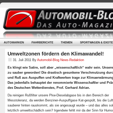
AUTOMARKEN
FAHRBERICHTE
THEMEN
SPORTWAGEN & EXOTE
Umweltzonen fördern den Klimawandel!
31. Juli 2011
By
Automobil-Blog News-Redaktion
Es klingt wie Satire, soll aber „wissenschaftlich“ wahr sein. Unsere 
zu sauber geworden! Die drastisch gesunkene Verschmutzung dur
und Ruß aus Auspuffen und Kraftwerken trage zur Klimaerwärmung
Das jedenfalls behauptet der renommierte Wissenschaftler und Prä
des Deutschen Wetterdienstes, Prof. Gerhard Adrian.
Da reinigen Rußfilter unsere Pkw-Dieselabgase bis in den Bereich der
Messtoleranz, da werden Benziner-Auspuffgase Kat-gespült, bis die Luf
sauberer hinten rauskommt, als sie angesaugt wurde – und das alles sol
letztlich umweltschädlich sein? Irgendwie fehlt mir da der Sinn für Humor