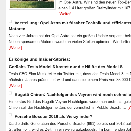
im Opel Astra. Wir sind den neuen Top-Ben
einen 1.4 Liter großen Dreizylinder mit 1
[Weiter]
Vorstellung: Opel Astra mit frischer Technik und effiziente
Motoren
Nach vier Jahren hat der Opel Astra hat ein großes Update verpasst b
Neben sparsamen Motoren wurde an vielen Stellen optimiert. Wir durfte
[Weiter]
Erlkönige und Insider-Stories:
Gerücht: Tesla Model 3 kostet nur die Hälfte des Model S
Tesla-CEO Elon Musk teilte via Twitter mit, dass das Tesla Model 3 im
nächsten Jahres präsentiert wird und dann bei einem Preis von 35.000 
[Weiter]
Bugatti Chiron: Nachfolger des Veyron wird noch schnelle
Ein erstes Bild des Bugatti Veyron-Nachfolgers wurde nun erstmals gel
Chiron soll der Nachfolger heißen, der vermutlich in Pebble Beach, …
[W
Porsche Boxster 2016 als Vierzylinder?
Da die dritte Generation des Porsche Boxster (981) bereits seit 2012 au
Straßen rollt, wird es Zeit ihn ein wenig aufzubügeln. Im kommenden J