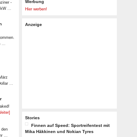
Werbung
ziner -
07 kW …
Hier werben!
n
Anzeige
ekommen.
n …
 März
Dollar …
r
eaked!
eiter]
Stories
Finnen auf Speed: Sportreifentest mit
f den
Mika Häkkinen und Nokian Tyres
ahr …