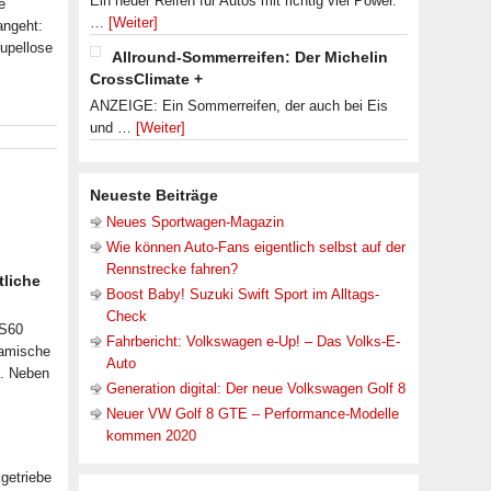
Ein neuer Reifen für Autos mit richtig viel Power.
e
…
[Weiter]
angeht:
rupellose
Allround-Sommerreifen: Der Michelin
CrossClimate +
ANZEIGE: Ein Sommerreifen, der auch bei Eis
und …
[Weiter]
Neueste Beiträge
Neues Sportwagen-Magazin
Wie können Auto-Fans eigentlich selbst auf der
Rennstrecke fahren?
tliche
Boost Baby! Suzuki Swift Sport im Alltags-
Check
 S60
Fahrbericht: Volkswagen e-Up! – Das Volks-E-
namische
Auto
n. Neben
Generation digital: Der neue Volkswagen Golf 8
Neuer VW Golf 8 GTE – Performance-Modelle
kommen 2020
getriebe