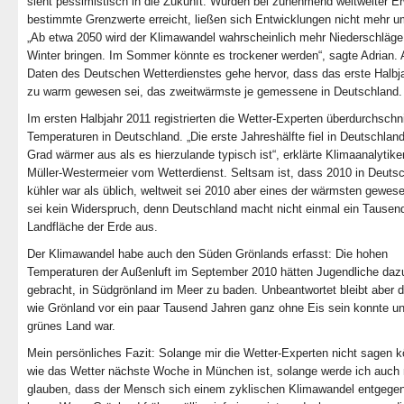
sieht pessimistisch in die Zukunft. Würden bei zunehmend weltweiter 
bestimmte Grenzwerte erreicht, ließen sich Entwicklungen nicht mehr 
„Ab etwa 2050 wird der Klimawandel wahrscheinlich mehr Niederschläge
Winter bringen. Im Sommer könnte es trockener werden“, sagte Adrian.
Daten des Deutschen Wetterdienstes gehe hervor, dass das erste Halbj
zu warm gewesen sei, das zweitwärmste je gemessene in Deutschland.
Im ersten Halbjahr 2011 registrierten die Wetter-Experten überdurchschni
Temperaturen in Deutschland. „Die erste Jahreshälfte fiel in Deutschland
Grad wärmer aus als es hierzulande typisch ist“, erklärte Klimaanalytike
Müller-Westermeier vom Wetterdienst. Seltsam ist, dass 2010 in Deuts
kühler war als üblich, weltweit sei 2010 aber eines der wärmsten gewes
sei kein Widerspruch, denn Deutschland macht nicht einmal ein Tausend
Landfläche der Erde aus.
Der Klimawandel habe auch den Süden Grönlands erfasst: Die hohen
Temperaturen der Außenluft im September 2010 hätten Jugendliche daz
gebracht, in Südgrönland im Meer zu baden. Unbeantwortet bleibt aber d
wie Grönland vor ein paar Tausend Jahren ganz ohne Eis sein konnte un
grünes Land war.
Mein persönliches Fazit: Solange mir die Wetter-Experten nicht sagen 
wie das Wetter nächste Woche in München ist, solange werde ich auch 
glauben, dass der Mensch sich einem zyklischen Klimawandel entgegen