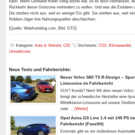
kann. Wenn Grönland früher völlig eisfrei war, ist es doch vermessen, di
Rückkehr dieser Grünzone verhindern zu wollen. Und was die Eisbären 
Die sterben nicht aus, weil es weniger Eis gibt. Sie sterben aus, weil sk
Robben-Jäger ihre Nahrungsquellen abschlachten.
[Quelle: WebAutoblog.com, Bild: GTÜ]
Kategorie:
Auto & Verkehr
,
C02
Stichworte:
CO2
,
Klimawandel
,
Umweltzone
Neue Tests und Fahrberichte:
Neuer Volvo S60 T5 R-Design – Spor
Limousine im Fahrbericht
SUV? Kombi? Nein! Mit dem neuen Volvo
bringt der schwedische Hersteller eine dy
Mittelklasse-Limousine auf unsere Straße
zwei …
[Weiter]
Opel Astra GS Line 1.4 mit 145 PS im
Fahrbericht (Facelift)
Erstmals gibt es ein stufenloses Automatik