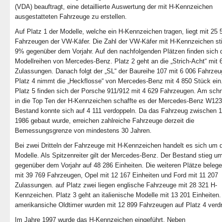
(VDA) beauftragt, eine detaillierte Auswertung der mit H-Kennzeichen
ausgestatteten Fahrzeuge zu erstellen.
Auf Platz 1 der Modelle, welche ein H-Kennzeichen tragen, liegt mit 25 
Fahrzeugen der VW-Käfer. Die Zahl der VW-Käfer mit H-Kennzeichen st
9% gegenüber dem Vorjahr. Auf den nachfolgenden Plätzen finden sich d
Modellreihen von Mercedes-Benz. Platz 2 geht an die „Strich-Acht“ mit 
Zulassungen. Danach folgt der „SL“ der Baureihe 107 mit 6 006 Fahrzeu
Platz 4 nimmt die „Heckflosse“ von Mercedes-Benz mit 4 850 Stück ein
Platz 5 finden sich der Porsche 911/912 mit 4 629 Fahrzeugen. Am schn
in die Top Ten der H-Kennzeichen schaffte es der Mercedes-Benz W123
Bestand konnte sich auf 4 111 verdoppeln. Da das Fahrzeug zwischen 
1986 gebaut wurde, erreichen zahlreiche Fahrzeuge derzeit die
Bemessungsgrenze von mindestens 30 Jahren.
Bei zwei Dritteln der Fahrzeuge mit H-Kennzeichen handelt es sich um 
Modelle. Als Spitzenreiter gilt der Mercedes-Benz. Der Bestand stieg 
gegenüber dem Vorjahr auf 48 286 Einheiten. Die weiteren Plätze bele
mit 39 769 Fahrzeugen, Opel mit 12 167 Einheiten und Ford mit 11 207
Zulassungen. auf Platz zwei liegen englische Fahrzeuge mit 28 321 H-
Kennzeichen. Platz 3 geht an italienische Modelle mit 13 201 Einheiten
amerikansiche Oldtimer wurden mit 12 899 Fahrzeugen auf Platz 4 verdr
Im Jahre 1997 wurde das H-Kennzeichen eingeführt. Neben