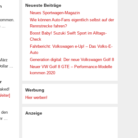
Neueste Beiträge
n
Neues Sportwagen-Magazin
ekommen.
Wie können Auto-Fans eigentlich selbst auf der
n …
Rennstrecke fahren?
Boost Baby! Suzuki Swift Sport im Alltags-
Check
Fahrbericht: Volkswagen e-Up! – Das Volks-E-
Auto
Generation digital: Der neue Volkswagen Golf 8
 März
Dollar …
Neuer VW Golf 8 GTE – Performance-Modelle
kommen 2020
r
eaked!
Werbung
eiter]
Hier werben!
f den
Anzeige
ahr …