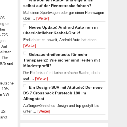
Wie können Auto-Fans eigentlich
selbst auf der Rennstrecke fahren?
Mal einen Sportwagen oder gar einen Rennwagen
505
über …
[Weiter]
ieg um
Neues Update: Android Auto nun in
rei
übersichtlicher Kachel-Optik!
6 725
Endlich ist es soweit, Android Auto hat einen …
gen.
[Weiter]
. Auf
ellsten
Gebrauchtreifentests für mehr
. Der
Transparenz: Wie sicher sind Reifen mit
1975 und
Mindestprofil?
Der Reifenkauf ist keine einfache Sache, doch
seit …
[Weiter]
deutsche
Ein Design-SUV mit Attitude: Der neue
um 10%
DS 7 Crossback Puretech 180 im
gen VW
Alltagstest
Außergewöhnliches Design und top gestylt bis
unter …
[Weiter]
. US-
ängt.