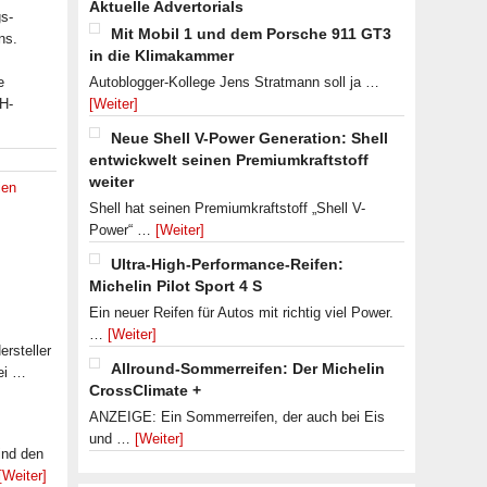
Aktuelle Advertorials
s-
Mit Mobil 1 und dem Porsche 911 GT3
ns.
in die Klimakammer
e
Autoblogger-Kollege Jens Stratmann soll ja …
 H-
[Weiter]
Neue Shell V-Power Generation: Shell
entwickwelt seinen Premiumkraftstoff
weiter
ien
Shell hat seinen Premiumkraftstoff „Shell V-
Power“ …
[Weiter]
Ultra-High-Performance-Reifen:
Michelin Pilot Sport 4 S
Ein neuer Reifen für Autos mit richtig viel Power.
…
[Weiter]
rsteller
Allround-Sommerreifen: Der Michelin
ei …
CrossClimate +
ANZEIGE: Ein Sommerreifen, der auch bei Eis
und …
[Weiter]
ind den
[Weiter]