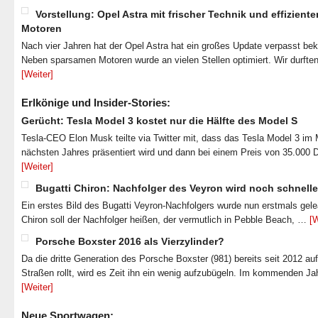
Vorstellung: Opel Astra mit frischer Technik und effiziente
Motoren
Nach vier Jahren hat der Opel Astra hat ein großes Update verpasst b
Neben sparsamen Motoren wurde an vielen Stellen optimiert. Wir durfte
[Weiter]
Erlkönige und Insider-Stories:
Gerücht: Tesla Model 3 kostet nur die Hälfte des Model S
Tesla-CEO Elon Musk teilte via Twitter mit, dass das Tesla Model 3 im
nächsten Jahres präsentiert wird und dann bei einem Preis von 35.000 
[Weiter]
Bugatti Chiron: Nachfolger des Veyron wird noch schnelle
Ein erstes Bild des Bugatti Veyron-Nachfolgers wurde nun erstmals gel
Chiron soll der Nachfolger heißen, der vermutlich in Pebble Beach, …
[W
Porsche Boxster 2016 als Vierzylinder?
Da die dritte Generation des Porsche Boxster (981) bereits seit 2012 au
Straßen rollt, wird es Zeit ihn ein wenig aufzubügeln. Im kommenden J
[Weiter]
Neue Sportwagen: