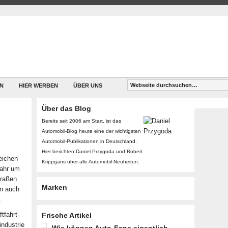
N
HIER WERBEN
ÜBER UNS
Über das Blog
Bereits seit 2006 am Start, ist das
Automobil-Blog heute eine der wichtigsten
Automobil-Publikationen in Deutschland.
Hier berichten Daniel Przygoda und Robert
eichen
Krippgans über alle Automobil-Neuheiten.
jahr um
traßen
Marken
n auch
.
tfahrt-
Frische Artikel
ndustrie