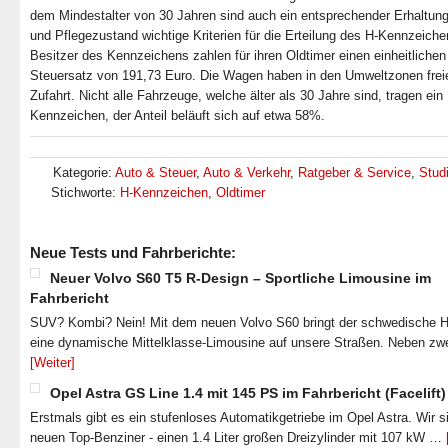
dem Mindestalter von 30 Jahren sind auch ein entsprechender Erhaltung
und Pflegezustand wichtige Kriterien für die Erteilung des H-Kennzeiche
Besitzer des Kennzeichens zahlen für ihren Oldtimer einen einheitlichen
Steuersatz von 191,73 Euro. Die Wagen haben in den Umweltzonen frei
Zufahrt. Nicht alle Fahrzeuge, welche älter als 30 Jahre sind, tragen ein
Kennzeichen, der Anteil beläuft sich auf etwa 58%.
Kategorie:
Auto & Steuer
,
Auto & Verkehr
,
Ratgeber & Service
,
Stud
Stichworte:
H-Kennzeichen
,
Oldtimer
Neue Tests und Fahrberichte:
Neuer Volvo S60 T5 R-Design – Sportliche Limousine im
Fahrbericht
SUV? Kombi? Nein! Mit dem neuen Volvo S60 bringt der schwedische He
eine dynamische Mittelklasse-Limousine auf unsere Straßen. Neben zw
[Weiter]
Opel Astra GS Line 1.4 mit 145 PS im Fahrbericht (Facelift)
Erstmals gibt es ein stufenloses Automatikgetriebe im Opel Astra. Wir s
neuen Top-Benziner - einen 1.4 Liter großen Dreizylinder mit 107 kW …