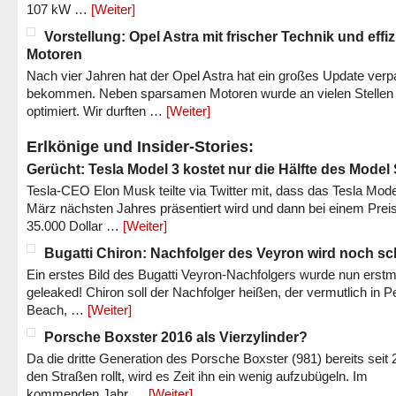
107 kW …
[Weiter]
Vorstellung: Opel Astra mit frischer Technik und effi
Motoren
Nach vier Jahren hat der Opel Astra hat ein großes Update verp
bekommen. Neben sparsamen Motoren wurde an vielen Stellen
optimiert. Wir durften …
[Weiter]
Erlkönige und Insider-Stories:
Gerücht: Tesla Model 3 kostet nur die Hälfte des Model
Tesla-CEO Elon Musk teilte via Twitter mit, dass das Tesla Mode
März nächsten Jahres präsentiert wird und dann bei einem Prei
35.000 Dollar …
[Weiter]
Bugatti Chiron: Nachfolger des Veyron wird noch sc
Ein erstes Bild des Bugatti Veyron-Nachfolgers wurde nun erstm
geleaked! Chiron soll der Nachfolger heißen, der vermutlich in P
Beach, …
[Weiter]
Porsche Boxster 2016 als Vierzylinder?
Da die dritte Generation des Porsche Boxster (981) bereits seit 
den Straßen rollt, wird es Zeit ihn ein wenig aufzubügeln. Im
kommenden Jahr …
[Weiter]