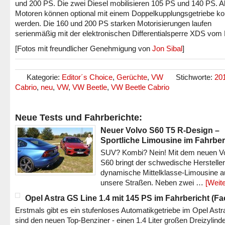
und 200 PS. Die zwei Diesel mobilisieren 105 PS und 140 PS. Al
Motoren können optional mit einem Doppelkupplungsgetriebe ko
werden. Die 160 und 200 PS starken Motorisierungen laufen
serienmäßig mit der elektronischen Differentialsperre XDS vom
[Fotos mit freundlicher Genehmigung von
Jon Sibal
]
Kategorie:
Editor´s Choice
,
Gerüchte
,
VW
Stichworte:
20
Cabrio
,
neu
,
VW
,
VW Beetle
,
VW Beetle Cabrio
Neue Tests und Fahrberichte:
Neuer Volvo S60 T5 R-Design –
Sportliche Limousine im Fahrber
SUV? Kombi? Nein! Mit dem neuen V
S60 bringt der schwedische Hersteller
dynamische Mittelklasse-Limousine a
unsere Straßen. Neben zwei …
[Weite
Opel Astra GS Line 1.4 mit 145 PS im Fahrbericht (Fac
Erstmals gibt es ein stufenloses Automatikgetriebe im Opel Astr
sind den neuen Top-Benziner - einen 1.4 Liter großen Dreizylinde