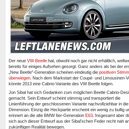
Der neue
VW Beetle
hat, obwohl noch gar nicht erhältlich, weltwe
bereits für einiges Aufsehen gesorgt. Ganz anders als bei der er
„New Beetle“-Generation scheinen eindeutig die
positiven Stim
überwiegen
. Nach dem Markstart der Coupé- und Limousinen-V
könnte 2013 eine Cabrio-Variante des VW Beetle folgen.
Jon Sibal hat sich Gedanken zum möglichen Beetle Cabrio-Des
gemacht. Sein Entwurf scheint stimmig und transportiert die
Linienführung der geschlossenen Variante nachvollziehbar in die
Dimension. Einzig die Heckpartie erscheint ein wenig zu bullig u
erinnert an die alte BMW 6er-Generation
E63
. Insgesamt aber dü
sich auch dieser Entwurf aus der Sibal’schen Feder recht nah a
zukünftigen Realität bewegen.