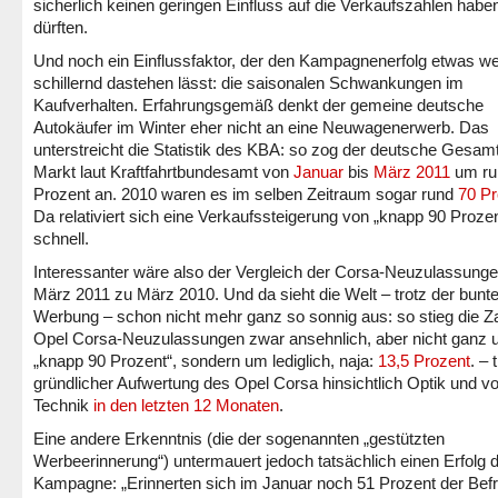
sicherlich keinen geringen Einfluss auf die Verkaufszahlen habe
dürften.
Und noch ein Einflussfaktor, der den Kampagnenerfolg etwas we
schillernd dastehen lässt: die saisonalen Schwankungen im
Kaufverhalten. Erfahrungsgemäß denkt der gemeine deutsche
Autokäufer im Winter eher nicht an eine Neuwagenerwerb. Das
unterstreicht die Statistik des KBA: so zog der deutsche Gesa
Markt laut Kraftfahrtbundesamt von
Januar
bis
März 2011
um ru
Prozent an. 2010 waren es im selben Zeitraum sogar rund
70 Pr
Da relativiert sich eine Verkaufssteigerung von „knapp 90 Proze
schnell.
Interessanter wäre also der Vergleich der Corsa-Neuzulassung
März 2011 zu März 2010. Und da sieht die Welt – trotz der bunt
Werbung – schon nicht mehr ganz so sonnig aus: so stieg die Za
Opel Corsa-Neuzulassungen zwar ansehnlich, aber nicht ganz
„knapp 90 Prozent“, sondern um lediglich, naja:
13,5 Prozent
. – 
gründlicher Aufwertung des Opel Corsa hinsichtlich Optik und vo
Technik
in den letzten 12 Monaten
.
Eine andere Erkenntnis (die der sogenannten „gestützten
Werbeerinnerung“) untermauert jedoch tatsächlich einen Erfolg 
Kampagne: „Erinnerten sich im Januar noch 51 Prozent der Bef