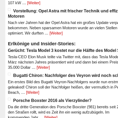
107 kW …
[Weiter]
Vorstellung: Opel Astra mit frischer Technik und effi
Motoren
Nach vier Jahren hat der Opel Astra hat ein großes Update verp
bekommen. Neben sparsamen Motoren wurde an vielen Stellen
optimiert. Wir durften …
[Weiter]
Erlkönige und Insider-Stories:
Gerücht: Tesla Model 3 kostet nur die Hälfte des Model
Tesla-CEO Elon Musk teilte via Twitter mit, dass das Tesla Mode
März nächsten Jahres präsentiert wird und dann bei einem Prei
35.000 Dollar …
[Weiter]
Bugatti Chiron: Nachfolger des Veyron wird noch sc
Ein erstes Bild des Bugatti Veyron-Nachfolgers wurde nun erstm
geleaked! Chiron soll der Nachfolger heißen, der vermutlich in P
Beach, …
[Weiter]
Porsche Boxster 2016 als Vierzylinder?
Da die dritte Generation des Porsche Boxster (981) bereits seit 
den Straßen rollt, wird es Zeit ihn ein wenig aufzubügeln. Im
kommenden Jahr …
[Weiter]