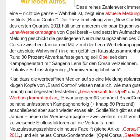
Dass reines Zahlenwerk immer 
eine – nicht die ganze – Wahrheit ist, zeigt eine
aktuelle Meldung
Instituts „Brand Control“. Die Pressemitteilung zum „New Car Mo
des ersten Quartals 2011 hält unter anderem ein paar Ergebniss
Lena-Werbekampagne
von Opel bereit – und setzt im Aufmache
Meldung geschickt die gestiegenen Neuzulassungszahlen des 
Corsa zwischen Januar und März mit der Lena-Werbekampagne (
der absolute Wahnsinn!“) in einen gefühlten Kausalzusammenha
Rund 90 Prozent Abverkaufssteigerung soll
Opel
seit dem
Kampagnenstart mit Sängerin Lena für den Corsa verzeichnen.
Plakative Schlussfolgerung: „Promiwerbung lohnt sich“.
Klar, dass die werbeaffinen Medien auf so eine Meldung abfahren
klugen Köpfe von „Brand Control“ wissen natürlich, wie man gu
macht) und begeistert feststellen: „
Lena verkauft für Opel
“ und „
Werbung kommt gut an
„. Erwartungsgemäß schränkt BrandCont
beinahe unfassbaren Kampagnenerfolg (+ knapp 90 Prozent!)
anschließend aber auch wieder etwas ein. Schließlich gibt es sei
Januar – neben der Werbekampagne – zwei weitere, nicht von 
zu weisende Einflussfaktoren auf die Verkaufs- und
Neuzulassungszahlen: ein neues Facelift (siehe Artikel „
Corsa-Fa
2011
„) und ein neues Corsa-Sondermodell (Opel Corsa „
Satellit