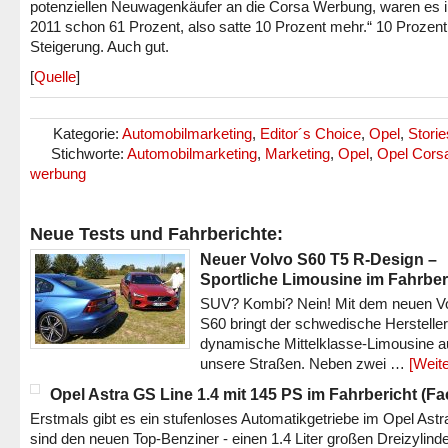
potenziellen Neuwagenkäufer an die Corsa Werbung, waren es
2011 schon 61 Prozent, also satte 10 Prozent mehr.“ 10 Prozent
Steigerung. Auch gut.
[
Quelle
]
Kategorie:
Automobilmarketing
,
Editor´s Choice
,
Opel
,
Storie
Stichworte:
Automobilmarketing
,
Marketing
,
Opel
,
Opel Cors
werbung
Neue Tests und Fahrberichte:
Neuer Volvo S60 T5 R-Design –
Sportliche Limousine im Fahrber
SUV? Kombi? Nein! Mit dem neuen V
S60 bringt der schwedische Hersteller
dynamische Mittelklasse-Limousine a
unsere Straßen. Neben zwei …
[Weite
Opel Astra GS Line 1.4 mit 145 PS im Fahrbericht (Fac
Erstmals gibt es ein stufenloses Automatikgetriebe im Opel Astr
sind den neuen Top-Benziner - einen 1.4 Liter großen Dreizylinde