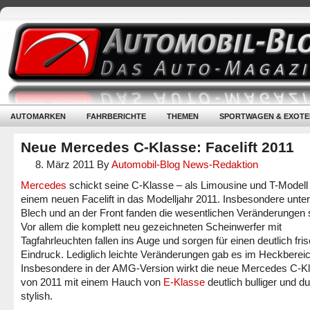
AUTOMARKEN
FAHRBERICHTE
THEMEN
SPORTWAGEN & EXOTE
Neue Mercedes C-Klasse: Facelift 2011
8. März 2011
By
Automobil-Blog News-Redaktion
Mercedes
schickt seine C-Klasse – als Limousine und T-Modell 
einem neuen Facelift in das Modelljahr 2011. Insbesondere unte
Blech und an der Front fanden die wesentlichen Veränderungen s
Vor allem die komplett neu gezeichneten Scheinwerfer mit
Tagfahrleuchten fallen ins Auge und sorgen für einen deutlich fri
Eindruck. Lediglich leichte Veränderungen gab es im Heckbereic
Insbesondere in der AMG-Version wirkt die neue Mercedes C-K
von 2011 mit einem Hauch von
E-Klasse
deutlich bulliger und d
stylish.