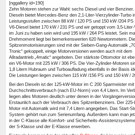
[nggallery id=190]
Zehn Motoren stehen zur Wahl: sechs Diesel und vier Benziner.
Dieseln bietet Mercedes-Benz den 2,1-Liter-Vierzylinder-Turbo in
Leistungsstufen zwischen 88 kW / 120 PS und 150 kW /204 PS 
V6-Diesel bietet 170 kW / 231 PS und wir getoppt vom 3,5-Liter-
im Juni zu haben sein wird und 195 kW / 264 PS leistet. Sein m
Drehmoment liegt bei bemerkenswerten 620 Newtonmetern. Di
Spitzenmotorisierungen sind mit der Sieben-Gang-Automatik „7
Tronic“ gekoppelt, einige Motorversionen werden auch mit dem
Allradantrieb „4matic“ angeboten. Der stärkste Ottomotor ist ebe
ein V6-Motor mit 225 kW / 306 PS. Die Vier-Zylinder-Motoren si
1,8 Litern Hubraum und Turboaufladung ebenfalls in der Basis id
Die Leistungen liegen zwischen 115 kW /156 PS und 150 kW / 
Bei den Dieseln ist der 125-kW-Motor im C 200 Sparmeister mit
Durchschnittsverbrauch (nach EU-Norm) von 4,4 Litern. Im Ver
liegen alles Motoren deutlich unter denen in der Vorgängerversio
Erstaunlich auch der Verbrauch des Spitzenbenziners. Der 225
Motor mit Automatik wird mit 7,4 Litern angegeben. Das Start-St
System gehört nun zum Serienumfang. Außerdem kann man jet
in der C-Klasse alle Komfort- und Sicherheits-Assistenzsystem
der S-Klasse und der E-Klasse erwerben.