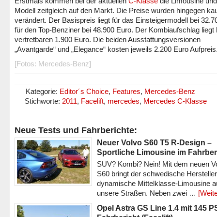
Erstmals kommen bei der aktuellen
C-Klasse
die Limousine und
Modell zeitgleich auf den Markt. Die Preise wurden hingegen k
verändert. Der Basispreis liegt für das Einsteigermodell bei 32.7
für den Top-Benziner bei 48.900 Euro. Der Kombiaufschlag liegt 
vertretbaren 1.900 Euro. Die beiden Ausstattungsversionen
„Avantgarde“ und „Elegance“ kosten jeweils 2.200 Euro Aufpreis
[Fotos: Mercedes-Benz]
Kategorie:
Editor´s Choice
,
Features
,
Mercedes-Benz
Stichworte:
2011
,
Facelift
,
mercedes
,
Mercedes C-Klasse
Neue Tests und Fahrberichte:
Neuer Volvo S60 T5 R-Design –
Sportliche Limousine im Fahrber
SUV? Kombi? Nein! Mit dem neuen V
S60 bringt der schwedische Hersteller
dynamische Mittelklasse-Limousine a
unsere Straßen. Neben zwei …
[Weite
Opel Astra GS Line 1.4 mit 145 P