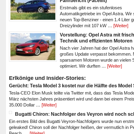
Fahrbericht (Facelift)
Erstmals gibt es ein stufenloses
Automatikgetriebe im Opel Astra. Wir 
neuen Top-Benziner - einen 1.4 Liter 
Dreizylinder mit 107 kW …
[Weiter]
Vorstellung: Opel Astra mit frisc
Technik und effizienten Motoren
Nach vier Jahren hat der Opel Astra h
großes Update verpasst bekommen.
sparsamen Motoren wurde an vielen S
optimiert. Wir durften …
[Weiter]
Erlkönige und Insider-Stories:
Gerücht: Tesla Model 3 kostet nur die Hälfte des Model
Tesla-CEO Elon Musk teilte via Twitter mit, dass das Tesla Mode
März nächsten Jahres präsentiert wird und dann bei einem Prei
35.000 Dollar …
[Weiter]
Bugatti Chiron: Nachfolger des Veyron wird noch sc
Ein erstes Bild des Bugatti Veyron-Nachfolgers wurde nun erstm
geleaked! Chiron soll der Nachfolger heißen, der vermutlich in P
Beach, …
[Weiter]