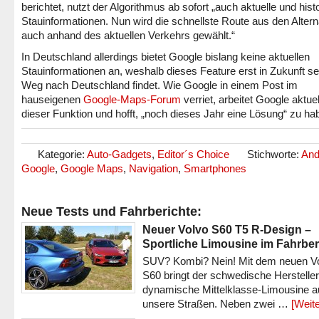
berichtet, nutzt der Algorithmus ab sofort „auch aktuelle und hist
Stauinformationen. Nun wird die schnellste Route aus den Altern
auch anhand des aktuellen Verkehrs gewählt.“
In Deutschland allerdings bietet Google bislang keine aktuellen
Stauinformationen an, weshalb dieses Feature erst in Zukunft s
Weg nach Deutschland findet. Wie Google in einem Post im
hauseigenen
Google-Maps-Forum
verriet, arbeitet Google aktuel
dieser Funktion und hofft, „noch dieses Jahr eine Lösung“ zu ha
Kategorie:
Auto-Gadgets
,
Editor´s Choice
Stichworte:
And
Google
,
Google Maps
,
Navigation
,
Smartphones
Neue Tests und Fahrberichte:
Neuer Volvo S60 T5 R-Design –
Sportliche Limousine im Fahrber
SUV? Kombi? Nein! Mit dem neuen V
S60 bringt der schwedische Hersteller
dynamische Mittelklasse-Limousine a
unsere Straßen. Neben zwei …
[Weite