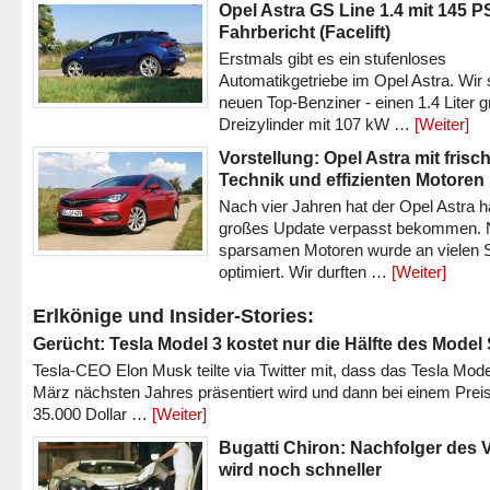
Opel Astra GS Line 1.4 mit 145 P
Fahrbericht (Facelift)
Erstmals gibt es ein stufenloses
Automatikgetriebe im Opel Astra. Wir 
neuen Top-Benziner - einen 1.4 Liter 
Dreizylinder mit 107 kW …
[Weiter]
Vorstellung: Opel Astra mit frisc
Technik und effizienten Motoren
Nach vier Jahren hat der Opel Astra h
großes Update verpasst bekommen.
sparsamen Motoren wurde an vielen S
optimiert. Wir durften …
[Weiter]
Erlkönige und Insider-Stories:
Gerücht: Tesla Model 3 kostet nur die Hälfte des Model
Tesla-CEO Elon Musk teilte via Twitter mit, dass das Tesla Mode
März nächsten Jahres präsentiert wird und dann bei einem Prei
35.000 Dollar …
[Weiter]
Bugatti Chiron: Nachfolger des 
wird noch schneller