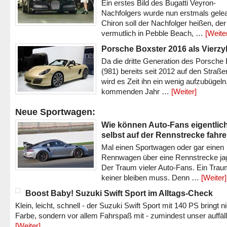
Ein erstes Bild des Bugatti Veyron-
Nachfolgers wurde nun erstmals gele
Chiron soll der Nachfolger heißen, der
vermutlich in Pebble Beach, …
[Weite
Porsche Boxster 2016 als Vierzy
Da die dritte Generation des Porsche
(981) bereits seit 2012 auf den Straßen 
wird es Zeit ihn ein wenig aufzubügeln
kommenden Jahr …
[Weiter]
Neue Sportwagen:
Wie können Auto-Fans eigentlic
selbst auf der Rennstrecke fahr
Mal einen Sportwagen oder gar einen
Rennwagen über eine Rennstrecke ja
Der Traum vieler Auto-Fans. Ein Trau
keiner bleiben muss. Denn …
[Weiter]
Boost Baby! Suzuki Swift Sport im Alltags-Check
Klein, leicht, schnell - der Suzuki Swift Sport mit 140 PS bringt n
Farbe, sondern vor allem Fahrspaß mit - zumindest unser auffäl
[Weiter]