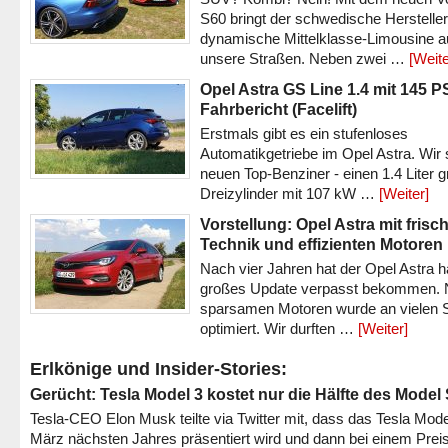
S60 bringt der schwedische Hersteller
dynamische Mittelklasse-Limousine a
unsere Straßen. Neben zwei …
[Weite
Opel Astra GS Line 1.4 mit 145 P
Fahrbericht (Facelift)
Erstmals gibt es ein stufenloses
Automatikgetriebe im Opel Astra. Wir 
neuen Top-Benziner - einen 1.4 Liter 
Dreizylinder mit 107 kW …
[Weiter]
Vorstellung: Opel Astra mit frisc
Technik und effizienten Motoren
Nach vier Jahren hat der Opel Astra h
großes Update verpasst bekommen.
sparsamen Motoren wurde an vielen S
optimiert. Wir durften …
[Weiter]
Erlkönige und Insider-Stories:
Gerücht: Tesla Model 3 kostet nur die Hälfte des Model
Tesla-CEO Elon Musk teilte via Twitter mit, dass das Tesla Mode
März nächsten Jahres präsentiert wird und dann bei einem Prei