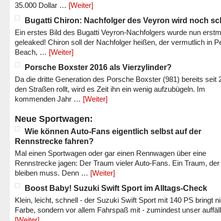
35.000 Dollar …
[Weiter]
Bugatti Chiron: Nachfolger des Veyron wird noch sc
Ein erstes Bild des Bugatti Veyron-Nachfolgers wurde nun erstm
geleaked! Chiron soll der Nachfolger heißen, der vermutlich in P
Beach, …
[Weiter]
Porsche Boxster 2016 als Vierzylinder?
Da die dritte Generation des Porsche Boxster (981) bereits seit 
den Straßen rollt, wird es Zeit ihn ein wenig aufzubügeln. Im
kommenden Jahr …
[Weiter]
Neue Sportwagen:
Wie können Auto-Fans eigentlich selbst auf der
Rennstrecke fahren?
Mal einen Sportwagen oder gar einen Rennwagen über eine
Rennstrecke jagen: Der Traum vieler Auto-Fans. Ein Traum, der
bleiben muss. Denn …
[Weiter]
Boost Baby! Suzuki Swift Sport im Alltags-Check
Klein, leicht, schnell - der Suzuki Swift Sport mit 140 PS bringt n
Farbe, sondern vor allem Fahrspaß mit - zumindest unser auffäl
[Weiter]