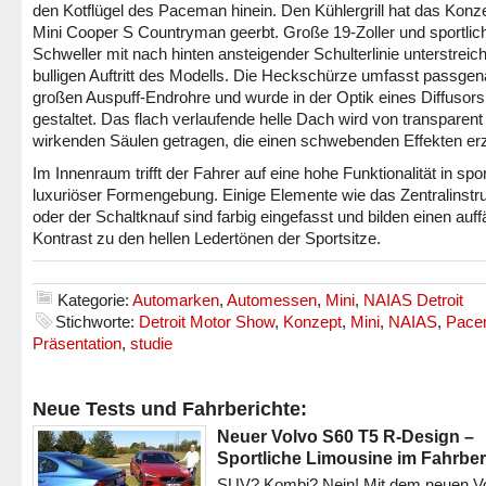
den Kotflügel des Paceman hinein. Den Kühlergrill hat das Kon
Mini Cooper S Countryman geerbt. Große 19-Zoller und sportlic
Schweller mit nach hinten ansteigender Schulterlinie unterstreic
bulligen Auftritt des Modells. Die Heckschürze umfasst passgen
großen Auspuff-Endrohre und wurde in der Optik eines Diffusors
gestaltet. Das flach verlaufende helle Dach wird von transparent
wirkenden Säulen getragen, die einen schwebenden Effekten er
Im Innenraum trifft der Fahrer auf eine hohe Funktionalität in spor
luxuriöser Formengebung. Einige Elemente wie das Zentralinst
oder der Schaltknauf sind farbig eingefasst und bilden einen auffä
Kontrast zu den hellen Ledertönen der Sportsitze.
Kategorie:
Automarken
,
Automessen
,
Mini
,
NAIAS Detroit
Stichworte:
Detroit Motor Show
,
Konzept
,
Mini
,
NAIAS
,
Pace
Präsentation
,
studie
Neue Tests und Fahrberichte:
Neuer Volvo S60 T5 R-Design –
Sportliche Limousine im Fahrber
SUV? Kombi? Nein! Mit dem neuen V