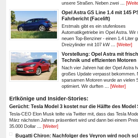
unsere Straßen. Neben zwei …
[Weite
Opel Astra GS Line 1.4 mit 145 P
Fahrbericht (Facelift)
Erstmals gibt es ein stufenloses
Automatikgetriebe im Opel Astra. Wir 
neuen Top-Benziner - einen 1.4 Liter 
Dreizylinder mit 107 kW …
[Weiter]
Vorstellung: Opel Astra mit frisc
Technik und effizienten Motoren
Nach vier Jahren hat der Opel Astra h
großes Update verpasst bekommen.
sparsamen Motoren wurde an vielen S
optimiert. Wir durften …
[Weiter]
Erlkönige und Insider-Stories:
Gerücht: Tesla Model 3 kostet nur die Hälfte des Model
Tesla-CEO Elon Musk teilte via Twitter mit, dass das Tesla Mode
März nächsten Jahres präsentiert wird und dann bei einem Prei
35.000 Dollar …
[Weiter]
Bugatti Chiron: Nachfolger des Veyron wird noch sc