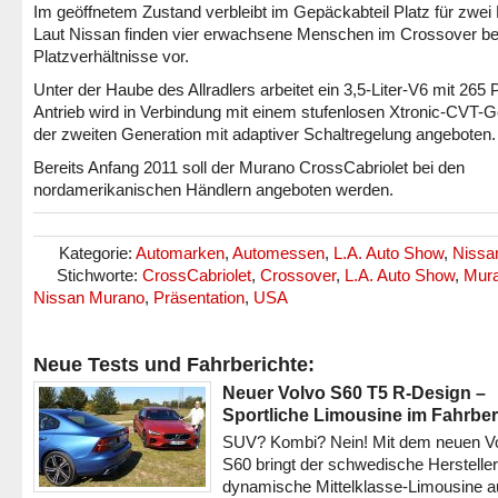
Im geöffnetem Zustand verbleibt im Gepäckabteil Platz für zwei 
Laut Nissan finden vier erwachsene Menschen im Crossover 
Platzverhältnisse vor.
Unter der Haube des Allradlers arbeitet ein 3,5-Liter-V6 mit 265 
Antrieb wird in Verbindung mit einem stufenlosen Xtronic-CVT-G
der zweiten Generation mit adaptiver Schaltregelung angeboten.
Bereits Anfang 2011 soll der Murano CrossCabriolet bei den
nordamerikanischen Händlern angeboten werden.
Kategorie:
Automarken
,
Automessen
,
L.A. Auto Show
,
Nissa
Stichworte:
CrossCabriolet
,
Crossover
,
L.A. Auto Show
,
Mur
Nissan Murano
,
Präsentation
,
USA
Neue Tests und Fahrberichte:
Neuer Volvo S60 T5 R-Design –
Sportliche Limousine im Fahrber
SUV? Kombi? Nein! Mit dem neuen V
S60 bringt der schwedische Hersteller
dynamische Mittelklasse-Limousine a