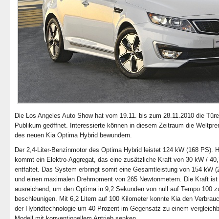
Die Los Angeles Auto Show hat vom 19.11. bis zum 28.11.2010 die Türe
Publikum geöffnet. Interessierte können in diesem Zeitraum die Weltpre
des neuen Kia Optima Hybrid bewundern.
Der 2,4-Liter-Benzinmotor des Optima Hybrid leistet 124 kW (168 PS). 
kommt ein Elektro-Aggregat, das eine zusätzliche Kraft von 30 kW / 40
entfaltet. Das System erbringt somit eine Gesamtleistung von 154 kW 
und einen maximalen Drehmoment von 265 Newtonmetern. Die Kraft ist
ausreichend, um den Optima in 9,2 Sekunden von null auf Tempo 100 z
beschleunigen. Mit 6,2 Litern auf 100 Kilometer konnte Kia den Verbrau
der Hybridtechnologie um 40 Prozent im Gegensatz zu einem vergleich
Modell mit konventionellem Antrieb senken.