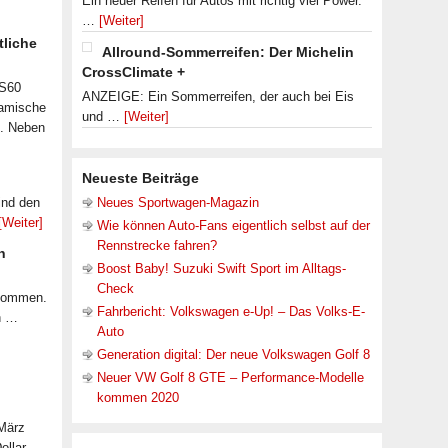
Ein neuer Reifen für Autos mit richtig viel Power.
…
[Weiter]
tliche
Allround-Sommerreifen: Der Michelin
CrossClimate +
 S60
ANZEIGE: Ein Sommerreifen, der auch bei Eis
namische
und …
[Weiter]
n. Neben
Neueste Beiträge
ind den
Neues Sportwagen-Magazin
[Weiter]
Wie können Auto-Fans eigentlich selbst auf der
Rennstrecke fahren?
n
Boost Baby! Suzuki Swift Sport im Alltags-
Check
ekommen.
Fahrbericht: Volkswagen e-Up! – Das Volks-E-
n …
Auto
Generation digital: Der neue Volkswagen Golf 8
Neuer VW Golf 8 GTE – Performance-Modelle
kommen 2020
 März
Dollar …