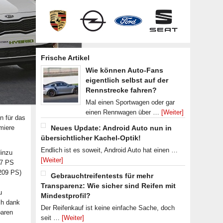
Frische Artikel
Wie können Auto-Fans
eigentlich selbst auf der
Rennstrecke fahren?
Mal einen Sportwagen oder gar
einen Rennwagen über …
[Weiter]
n für das
miere
Neues Update: Android Auto nun in
übersichtlicher Kachel-Optik!
Endlich ist es soweit, Android Auto hat einen …
Hinzu
[Weiter]
,7 PS
(209 PS)
Gebrauchtreifentests für mehr
Transparenz: Wie sicher sind Reifen mit
u
Mindestprofil?
ch dank
Der Reifenkauf ist keine einfache Sache, doch
baren
seit …
[Weiter]