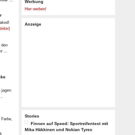
Werbung
Hier werben!
r
eaked!
Anzeige
eiter]
f den
ahr …
cke
 jagen:
 …
Stories
r Farbe,
Finnen auf Speed: Sportreifentest mit
Mika Häkkinen und Nokian Tyres
0