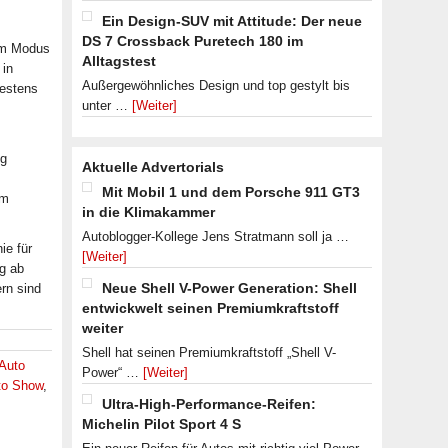
Ein Design-SUV mit Attitude: Der neue
DS 7 Crossback Puretech 180 im
sem Modus
Alltagstest
 in
Außergewöhnliches Design und top gestylt bis
destens
unter …
[Weiter]
ug
Aktuelle Advertorials
Mit Mobil 1 und dem Porsche 911 GT3
em
in die Klimakammer
Autoblogger-Kollege Jens Stratmann soll ja …
ie für
[Weiter]
ug ab
Neue Shell V-Power Generation: Shell
rn sind
entwickwelt seinen Premiumkraftstoff
weiter
Shell hat seinen Premiumkraftstoff „Shell V-
 Auto
Power“ …
[Weiter]
to Show
,
Ultra-High-Performance-Reifen:
Michelin Pilot Sport 4 S