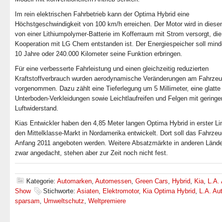
Im rein elektrischen Fahrbetrieb kann der Optima Hybrid eine
Höchstgeschwindigkeit von 100 km/h erreichen. Der Motor wird in die
von einer Lithiumpolymer-Batterie im Kofferraum mit Strom versorgt, die
Kooperation mit LG Chem entstanden ist. Der Energiespeicher soll min
10 Jahre oder 240.000 Kilometer seine Funktion erbringen.
Für eine verbesserte Fahrleistung und einen gleichzeitig reduzierten
Kraftstoffverbrauch wurden aerodynamische Veränderungen am Fahrze
vorgenommen. Dazu zählt eine Tieferlegung um 5 Millimeter, eine glatte
Unterboden-Verkleidungen sowie Leichtlaufreifen und Felgen mit gering
Luftwiderstand.
Kias Entwickler haben den 4,85 Meter langen Optima Hybrid in erster Lin
den Mittelklasse-Markt in Nordamerika entwickelt. Dort soll das Fahrze
Anfang 2011 angeboten werden. Weitere Absatzmärkte in anderen Lände
zwar angedacht, stehen aber zur Zeit noch nicht fest.
Kategorie:
Automarken
,
Automessen
,
Green Cars
,
Hybrid
,
Kia
,
L.A.
Show
Stichworte:
Asiaten
,
Elektromotor
,
Kia Optima Hybrid
,
L.A. Au
sparsam
,
Umweltschutz
,
Weltpremiere