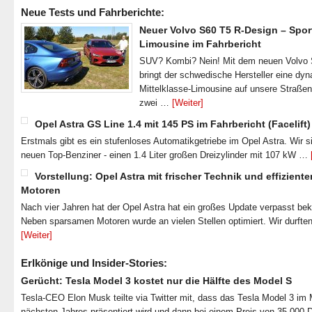
Neue Tests und Fahrberichte:
Neuer Volvo S60 T5 R-Design – Spor
Limousine im Fahrbericht
SUV? Kombi? Nein! Mit dem neuen Volvo
bringt der schwedische Hersteller eine dy
Mittelklasse-Limousine auf unsere Straße
zwei …
[Weiter]
Opel Astra GS Line 1.4 mit 145 PS im Fahrbericht (Facelift)
Erstmals gibt es ein stufenloses Automatikgetriebe im Opel Astra. Wir s
neuen Top-Benziner - einen 1.4 Liter großen Dreizylinder mit 107 kW …
Vorstellung: Opel Astra mit frischer Technik und effiziente
Motoren
Nach vier Jahren hat der Opel Astra hat ein großes Update verpasst b
Neben sparsamen Motoren wurde an vielen Stellen optimiert. Wir durfte
[Weiter]
Erlkönige und Insider-Stories:
Gerücht: Tesla Model 3 kostet nur die Hälfte des Model S
Tesla-CEO Elon Musk teilte via Twitter mit, dass das Tesla Model 3 im
nächsten Jahres präsentiert wird und dann bei einem Preis von 35.000 