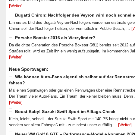
[Weiter]
Bugatti Chiron: Nachfolger des Veyron wird noch schnelle
Ein erstes Bild des Bugatti Veyron-Nachfolgers wurde nun erstmals gel
Chiron soll der Nachfolger heißen, der vermutlich in Pebble Beach, …
[W
Porsche Boxster 2016 als Vierzylinder?
Da die dritte Generation des Porsche Boxster (981) bereits seit 2012 au
Straßen rollt, wird es Zeit ihn ein wenig aufzubügeln. Im kommenden J
[Weiter]
Neue Sportwagen:
Wie können Auto-Fans eigentlich selbst auf der Rennstre
fahren?
Mal einen Sportwagen oder gar einen Rennwagen über eine Rennstrecke
Der Traum vieler Auto-Fans. Ein Traum, der keiner bleiben muss. Denn
[Weiter]
Boost Baby! Suzuki Swift Sport im Alltags-Check
Klein, leicht, schnell - der Suzuki Swift Sport mit 140 PS bringt nicht nu
sondern vor allem Fahrspaß mit - zumindest unser auffällig …
[Weiter]
Neuer VW Golf 8 GTE – Performance-Modelle kommen 202