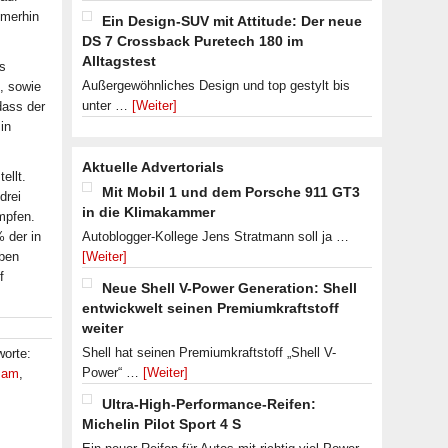
mmerhin
Ein Design-SUV mit Attitude: Der neue
DS 7 Crossback Puretech 180 im
Alltagstest
s
Außergewöhnliches Design und top gestylt bis
, sowie
unter …
[Weiter]
dass der
in
Aktuelle Advertorials
ellt.
Mit Mobil 1 und dem Porsche 911 GT3
drei
in die Klimakammer
mpfen.
 der in
Autoblogger-Kollege Jens Stratmann soll ja …
ben
[Weiter]
f
Neue Shell V-Power Generation: Shell
entwickwelt seinen Premiumkraftstoff
weiter
Shell hat seinen Premiumkraftstoff „Shell V-
worte:
Power“ …
[Weiter]
sam
,
Ultra-High-Performance-Reifen:
Michelin Pilot Sport 4 S