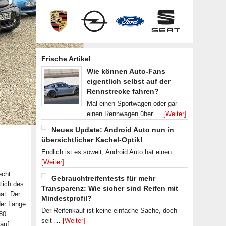
Frische Artikel
Wie können Auto-Fans
eigentlich selbst auf der
Rennstrecke fahren?
Mal einen Sportwagen oder gar
einen Rennwagen über …
[Weiter]
Neues Update: Android Auto nun in
übersichtlicher Kachel-Optik!
Endlich ist es soweit, Android Auto hat einen …
[Weiter]
echt
Gebrauchtreifentests für mehr
tlich des
Transparenz: Wie sicher sind Reifen mit
at. Der
Mindestprofil?
 der Länge
Der Reifenkauf ist keine einfache Sache, doch
180
seit …
[Weiter]
auf