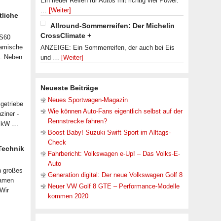
Ein neuer Reifen für Autos mit richtig viel Power.
…
[Weiter]
tliche
Allround-Sommerreifen: Der Michelin
CrossClimate +
 S60
namische
ANZEIGE: Ein Sommerreifen, der auch bei Eis
n. Neben
und …
[Weiter]
Neueste Beiträge
Neues Sportwagen-Magazin
getriebe
Wie können Auto-Fans eigentlich selbst auf der
ziner -
Rennstrecke fahren?
07 kW …
Boost Baby! Suzuki Swift Sport im Alltags-
Check
 Technik
Fahrbericht: Volkswagen e-Up! – Das Volks-E-
Auto
n großes
Generation digital: Der neue Volkswagen Golf 8
samen
Neuer VW Golf 8 GTE – Performance-Modelle
 Wir
kommen 2020