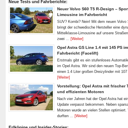
Neue Tests und Fahrberichte:
Neuer Volvo S60 T5 R-Design – Spor
Limousine im Fahrbericht
SUV? Kombi? Nein! Mit dem neuen Volvo
bringt der schwedische Hersteller eine dy
Mittelklasse-Limousine auf unsere Straße
zwei …
[Weiter]
Opel Astra GS Line 1.4 mit 145 PS im
Fahrbericht (Facelift)
Erstmals gibt es ein stufenloses Automatik
im Opel Astra. Wir sind den neuen Top-Ben
einen 1.4 Liter großen Dreizylinder mit 1
[Weiter]
Vorstellung: Opel Astra mit frischer
und effizienten Motoren
Nach vier Jahren hat der Opel Astra hat ei
Update verpasst bekommen. Neben spar
Motoren wurde an vielen Stellen optimiert.
durften …
[Weiter]
Erlkönige und Insider-Stories: