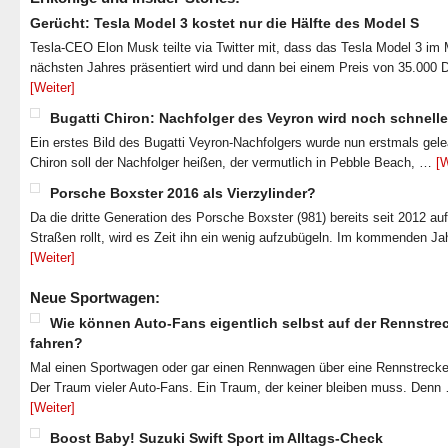
Gerücht: Tesla Model 3 kostet nur die Hälfte des Model S
Tesla-CEO Elon Musk teilte via Twitter mit, dass das Tesla Model 3 im
nächsten Jahres präsentiert wird und dann bei einem Preis von 35.000 
[Weiter]
Bugatti Chiron: Nachfolger des Veyron wird noch schnelle
Ein erstes Bild des Bugatti Veyron-Nachfolgers wurde nun erstmals gel
Chiron soll der Nachfolger heißen, der vermutlich in Pebble Beach, …
[W
Porsche Boxster 2016 als Vierzylinder?
Da die dritte Generation des Porsche Boxster (981) bereits seit 2012 au
Straßen rollt, wird es Zeit ihn ein wenig aufzubügeln. Im kommenden J
[Weiter]
Neue Sportwagen:
Wie können Auto-Fans eigentlich selbst auf der Rennstre
fahren?
Mal einen Sportwagen oder gar einen Rennwagen über eine Rennstrecke
Der Traum vieler Auto-Fans. Ein Traum, der keiner bleiben muss. Denn
[Weiter]
Boost Baby! Suzuki Swift Sport im Alltags-Check