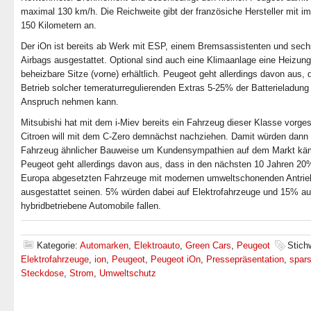
maximal 130 km/h. Die Reichweite gibt der französiche Hersteller mit i
150 Kilometern an.
Der iOn ist bereits ab Werk mit ESP, einem Bremsassistenten und sech
Airbags ausgestattet. Optional sind auch eine Klimaanlage eine Heizung
beheizbare Sitze (vorne) erhältlich. Peugeot geht allerdings davon aus, 
Betrieb solcher temeraturregulierenden Extras 5-25% der Batterieladung 
Anspruch nehmen kann.
Mitsubishi hat mit dem i-Miev bereits ein Fahrzeug dieser Klasse vorgest
Citroen will mit dem C-Zero demnächst nachziehen. Damit würden dann 
Fahrzeug ähnlicher Bauweise um Kundensympathien auf dem Markt kä
Peugeot geht allerdings davon aus, dass in den nächsten 10 Jahren 20%
Europa abgesetzten Fahrzeuge mit modernen umweltschonenden Antrie
ausgestattet seinen. 5% würden dabei auf Elektrofahrzeuge und 15% au
hybridbetriebene Automobile fallen.
Kategorie:
Automarken
,
Elektroauto
,
Green Cars
,
Peugeot
Stich
Elektrofahrzeuge
,
ion
,
Peugeot
,
Peugeot iOn
,
Pressepräsentation
,
spar
Steckdose
,
Strom
,
Umweltschutz