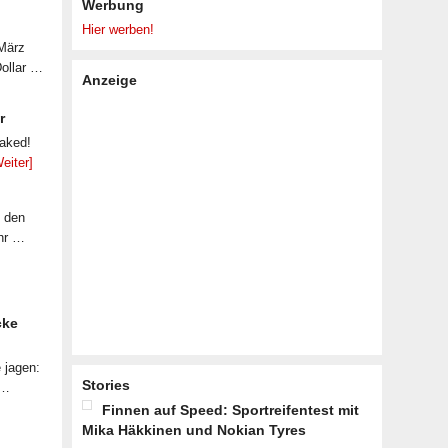
Werbung
Hier werben!
 März
Dollar …
Anzeige
r
eaked!
eiter]
f den
ahr …
cke
 jagen:
Stories
 …
Finnen auf Speed: Sportreifentest mit
Mika Häkkinen und Nokian Tyres