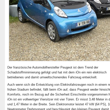
Der französische Automobilhersteller Peugeot ist dem Trend der
Schadstoffminimierung gefolgt und hat mit dem iOn ein rein elektrisch
betriebenes und damit umweltschonendes Fahrzeug entwickelt.
Auch wenn sich die Entwicklung von Elektrofahrzeugen noch in einem r
frühen Stadium befindet, fällt beim iOn auf, dass Peugeot weder hinsich
Komforts, noch im Bezug auf die Sicherheit Einschnitte vorgenommen h
iOn ist ein vollwertiger Viersitzer mit vier Türen. Er misst 3,48 Meter in
und 1,47 Meter in der Breite. Sein Elektromotor leistet 47 kW (64 PS), 
Newtonmeter Drehmoment und beschleunigt den kleinen Peugeot damit 