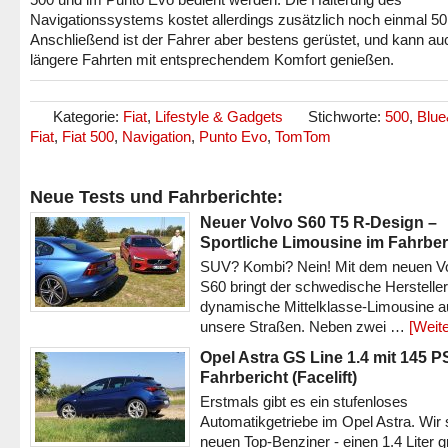
Navigationssystems kostet allerdings zusätzlich noch einmal 50
Anschließend ist der Fahrer aber bestens gerüstet, und kann au
längere Fahrten mit entsprechendem Komfort genießen.
Kategorie:
Fiat
,
Lifestyle & Gadgets
Stichworte:
500
,
Blu
Fiat
,
Fiat 500
,
Navigation
,
Punto Evo
,
TomTom
Neue Tests und Fahrberichte:
Neuer Volvo S60 T5 R-Design –
Sportliche Limousine im Fahrber
SUV? Kombi? Nein! Mit dem neuen V
S60 bringt der schwedische Hersteller
dynamische Mittelklasse-Limousine a
unsere Straßen. Neben zwei …
[Weite
Opel Astra GS Line 1.4 mit 145 P
Fahrbericht (Facelift)
Erstmals gibt es ein stufenloses
Automatikgetriebe im Opel Astra. Wir 
neuen Top-Benziner - einen 1.4 Liter 