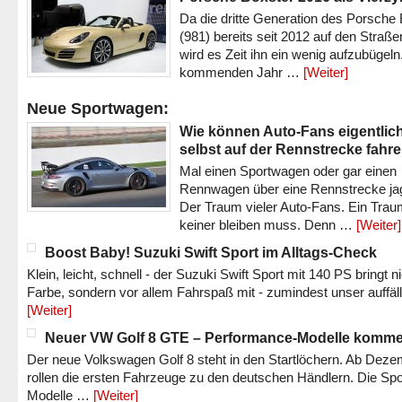
Da die dritte Generation des Porsche
(981) bereits seit 2012 auf den Straßen 
wird es Zeit ihn ein wenig aufzubügeln
kommenden Jahr …
[Weiter]
Neue Sportwagen:
Wie können Auto-Fans eigentlic
selbst auf der Rennstrecke fahr
Mal einen Sportwagen oder gar einen
Rennwagen über eine Rennstrecke ja
Der Traum vieler Auto-Fans. Ein Trau
keiner bleiben muss. Denn …
[Weiter]
Boost Baby! Suzuki Swift Sport im Alltags-Check
Klein, leicht, schnell - der Suzuki Swift Sport mit 140 PS bringt n
Farbe, sondern vor allem Fahrspaß mit - zumindest unser auffäl
[Weiter]
Neuer VW Golf 8 GTE – Performance-Modelle komm
Der neue Volkswagen Golf 8 steht in den Startlöchern. Ab Dez
rollen die ersten Fahrzeuge zu den deutschen Händlern. Die Spo
Modelle …
[Weiter]