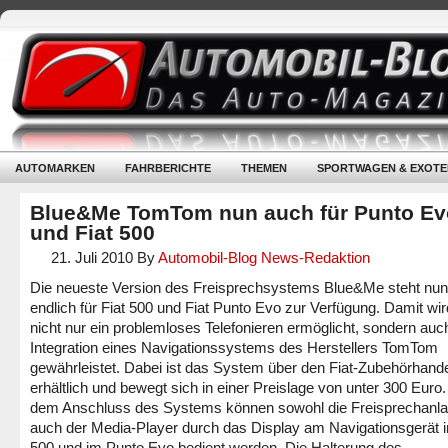
AUTOMARKEN
FAHRBERICHTE
THEMEN
SPORTWAGEN & EXOTE
Blue&Me TomTom nun auch für Punto Ev
und Fiat 500
21. Juli 2010
By
Automobil-Blog News-Redaktion
Die neueste Version des Freisprechsystems Blue&Me steht nu
endlich für Fiat 500 und Fiat Punto Evo zur Verfügung. Damit wir
nicht nur ein problemloses Telefonieren ermöglicht, sondern auc
Integration eines Navigationssystems des Herstellers TomTom
gewährleistet. Dabei ist das System über den Fiat-Zubehörhand
erhältlich und bewegt sich in einer Preislage von unter 300 Euro
dem Anschluss des Systems können sowohl die Freisprechanla
auch der Media-Player durch das Display am Navigationsgerät i
500 und im Punto Evo bedient werden. Die Halterung des