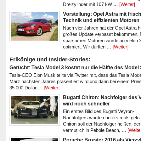
Dreizylinder mit 107 kW …
[Weiter]
Vorstellung: Opel Astra mit frisc
Technik und effizienten Motoren
Nach vier Jahren hat der Opel Astra h
großes Update verpasst bekommen.
sparsamen Motoren wurde an vielen S
optimiert. Wir durften …
[Weiter]
Erlkönige und Insider-Stories:
Gerücht: Tesla Model 3 kostet nur die Hälfte des Model
Tesla-CEO Elon Musk teilte via Twitter mit, dass das Tesla Mode
März nächsten Jahres präsentiert wird und dann bei einem Prei
35.000 Dollar …
[Weiter]
Bugatti Chiron: Nachfolger des 
wird noch schneller
Ein erstes Bild des Bugatti Veyron-
Nachfolgers wurde nun erstmals gele
Chiron soll der Nachfolger heißen, der
vermutlich in Pebble Beach, …
[Weite
Porsche Boxster 2016 als Vierzy