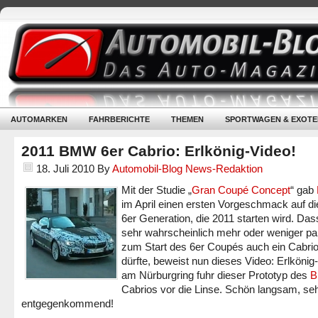
AUTOMARKEN
FAHRBERICHTE
THEMEN
SPORTWAGEN & EXOTE
2011 BMW 6er Cabrio: Erlkönig-Video!
18. Juli 2010
By
Automobil-Blog News-Redaktion
Mit der Studie „
Gran Coupé Concept
“ gab
im April einen ersten Vorgeschmack auf d
6er Generation, die 2011 starten wird. Das
sehr wahrscheinlich mehr oder weniger par
zum Start des 6er Coupés auch ein Cabri
dürfte, beweist nun dieses Video: Erlkönig
am Nürburgring fuhr dieser Prototyp des
Cabrios vor die Linse. Schön langsam, se
entgegenkommend!