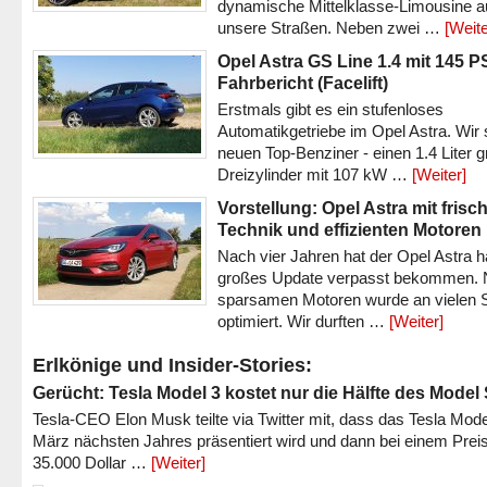
dynamische Mittelklasse-Limousine a
unsere Straßen. Neben zwei …
[Weite
Opel Astra GS Line 1.4 mit 145 P
Fahrbericht (Facelift)
Erstmals gibt es ein stufenloses
Automatikgetriebe im Opel Astra. Wir 
neuen Top-Benziner - einen 1.4 Liter 
Dreizylinder mit 107 kW …
[Weiter]
Vorstellung: Opel Astra mit frisc
Technik und effizienten Motoren
Nach vier Jahren hat der Opel Astra h
großes Update verpasst bekommen.
sparsamen Motoren wurde an vielen S
optimiert. Wir durften …
[Weiter]
Erlkönige und Insider-Stories:
Gerücht: Tesla Model 3 kostet nur die Hälfte des Model
Tesla-CEO Elon Musk teilte via Twitter mit, dass das Tesla Mode
März nächsten Jahres präsentiert wird und dann bei einem Prei
35.000 Dollar …
[Weiter]