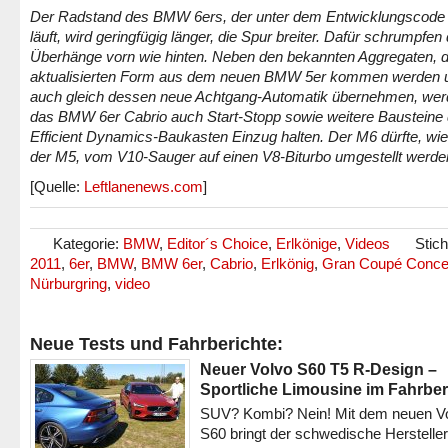
Der Radstand des BMW 6ers, der unter dem Entwicklungscode
läuft, wird geringfügig länger, die Spur breiter. Dafür schrumpfen 
Überhänge vorn wie hinten. Neben den bekannten Aggregaten, di
aktualisierten Form aus dem neuen BMW 5er kommen werden 
auch gleich dessen neue Achtgang-Automatik übernehmen, wer
das BMW 6er Cabrio auch Start-Stopp sowie weitere Bausteine
Efficient Dynamics-Baukasten Einzug halten. Der M6 dürfte, wi
der M5, vom V10-Sauger auf einen V8-Biturbo umgestellt werde
[Quelle:
Leftlanenews.com
]
Kategorie:
BMW
,
Editor´s Choice
,
Erlkönige
,
Videos
Stic
2011
,
6er
,
BMW
,
BMW 6er
,
Cabrio
,
Erlkönig
,
Gran Coupé Conce
Nürburgring
,
video
Neue Tests und Fahrberichte:
Neuer Volvo S60 T5 R-Design –
Sportliche Limousine im Fahrber
SUV? Kombi? Nein! Mit dem neuen V
S60 bringt der schwedische Hersteller