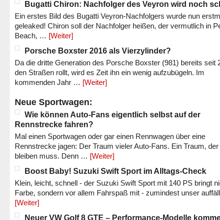
Bugatti Chiron: Nachfolger des Veyron wird noch sc
Ein erstes Bild des Bugatti Veyron-Nachfolgers wurde nun erstm
geleaked! Chiron soll der Nachfolger heißen, der vermutlich in P
Beach, …
[Weiter]
Porsche Boxster 2016 als Vierzylinder?
Da die dritte Generation des Porsche Boxster (981) bereits seit 
den Straßen rollt, wird es Zeit ihn ein wenig aufzubügeln. Im
kommenden Jahr …
[Weiter]
Neue Sportwagen:
Wie können Auto-Fans eigentlich selbst auf der
Rennstrecke fahren?
Mal einen Sportwagen oder gar einen Rennwagen über eine
Rennstrecke jagen: Der Traum vieler Auto-Fans. Ein Traum, der
bleiben muss. Denn …
[Weiter]
Boost Baby! Suzuki Swift Sport im Alltags-Check
Klein, leicht, schnell - der Suzuki Swift Sport mit 140 PS bringt n
Farbe, sondern vor allem Fahrspaß mit - zumindest unser auffäl
[Weiter]
Neuer VW Golf 8 GTE – Performance-Modelle komm