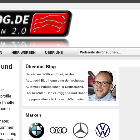
N
HIER WERBEN
ÜBER UNS
 und
Über das Blog
Bereits seit 2006 am Start, ist das
Automobil-Blog heute eine der wichtigsten
Automobil-Publikationen in Deutschland.
ue
Hier berichten Daniel Przygoda und Robert
rofile
Krippgans über alle Automobil-Neuheiten.
 Inhalte
tieren
Marken
eter,
u kommen
n entlang
rgebiet