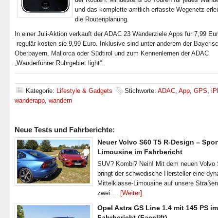
und das komplette amtlich erfasste Wegenetz erlei
die Routenplanung.
In einer Juli-Aktion verkauft der ADAC 23 Wanderziele Apps für 7,99 Eur
regulär kosten sie 9,99 Euro. Inklusive sind unter anderem der Bayeris
Oberbayern, Mallorca oder Südtirol und zum Kennenlernen der ADAC
„Wanderführer Ruhrgebiet light“.
Kategorie:
Lifestyle & Gadgets
Stichworte:
ADAC
,
App
,
GPS
,
iP
wanderapp
,
wandern
Neue Tests und Fahrberichte:
Neuer Volvo S60 T5 R-Design – Spor
Limousine im Fahrbericht
SUV? Kombi? Nein! Mit dem neuen Volvo
bringt der schwedische Hersteller eine dy
Mittelklasse-Limousine auf unsere Straße
zwei …
[Weiter]
Opel Astra GS Line 1.4 mit 145 PS im
Fahrbericht (Facelift)