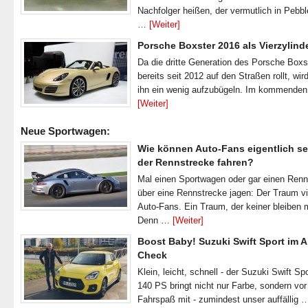
Nachfolger heißen, der vermutlich in Pebb
…
[Weiter]
Porsche Boxster 2016 als Vierzylind
Da die dritte Generation des Porsche Boxs
bereits seit 2012 auf den Straßen rollt, wir
ihn ein wenig aufzubügeln. Im kommende
[Weiter]
Neue Sportwagen:
Wie können Auto-Fans eigentlich se
der Rennstrecke fahren?
Mal einen Sportwagen oder gar einen Ren
über eine Rennstrecke jagen: Der Traum vi
Auto-Fans. Ein Traum, der keiner bleiben 
Denn …
[Weiter]
Boost Baby! Suzuki Swift Sport im A
Check
Klein, leicht, schnell - der Suzuki Swift Spo
140 PS bringt nicht nur Farbe, sondern vor
Fahrspaß mit - zumindest unser auffällig