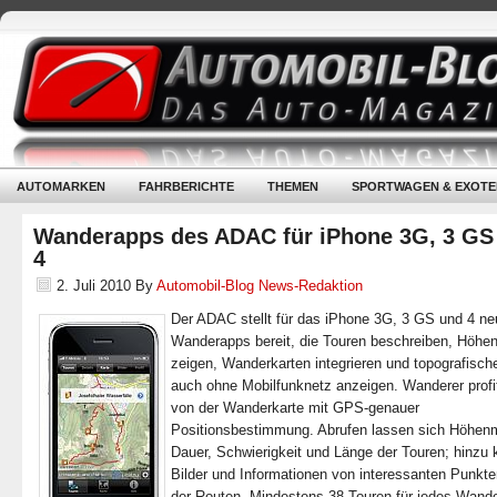
AUTOMARKEN
FAHRBERICHTE
THEMEN
SPORTWAGEN & EXOTE
Wanderapps des ADAC für iPhone 3G, 3 GS
4
2. Juli 2010
By
Automobil-Blog News-Redaktion
Der ADAC stellt für das iPhone 3G, 3 GS und 4 ne
Wanderapps bereit, die Touren beschreiben, Höhenp
zeigen, Wanderkarten integrieren und topografische
auch ohne Mobilfunknetz anzeigen. Wanderer profi
von der Wanderkarte mit GPS-genauer
Positionsbestimmung. Abrufen lassen sich Höhenm
Dauer, Schwierigkeit und Länge der Touren; hinz
Bilder und Informationen von interessanten Punkte
der Routen. Mindestens 38 Touren für jedes Wande