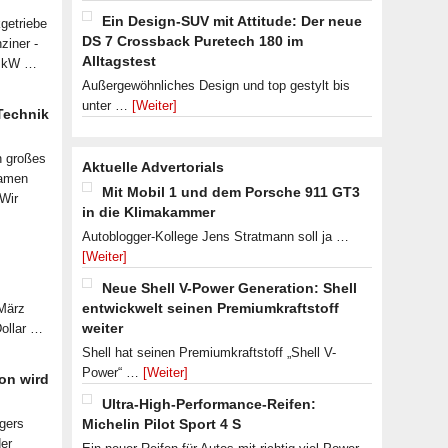
Ein Design-SUV mit Attitude: Der neue
getriebe
DS 7 Crossback Puretech 180 im
ziner -
Alltagstest
07 kW …
Außergewöhnliches Design und top gestylt bis
unter …
[Weiter]
 Technik
n großes
Aktuelle Advertorials
samen
Mit Mobil 1 und dem Porsche 911 GT3
 Wir
in die Klimakammer
Autoblogger-Kollege Jens Stratmann soll ja …
[Weiter]
Neue Shell V-Power Generation: Shell
entwickwelt seinen Premiumkraftstoff
 März
weiter
Dollar …
Shell hat seinen Premiumkraftstoff „Shell V-
Power“ …
[Weiter]
on wird
Ultra-High-Performance-Reifen:
lgers
Michelin Pilot Sport 4 S
der