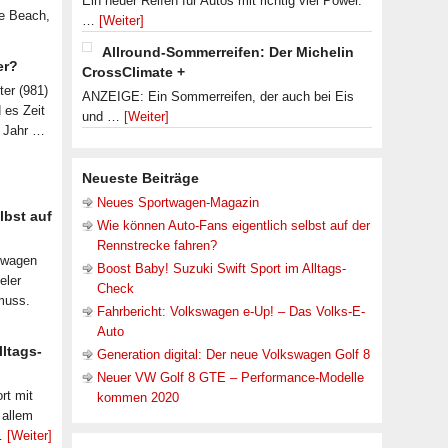
Ein neuer Reifen für Autos mit richtig viel Power.
le Beach,
…
[Weiter]
Allround-Sommerreifen: Der Michelin
er?
CrossClimate +
ter (981)
ANZEIGE: Ein Sommerreifen, der auch bei Eis
d es Zeit
und …
[Weiter]
n Jahr …
Neueste Beiträge
Neues Sportwagen-Magazin
lbst auf
Wie können Auto-Fans eigentlich selbst auf der
Rennstrecke fahren?
nwagen
Boost Baby! Suzuki Swift Sport im Alltags-
eler
Check
muss.
Fahrbericht: Volkswagen e-Up! – Das Volks-E-
Auto
lltags-
Generation digital: Der neue Volkswagen Golf 8
Neuer VW Golf 8 GTE – Performance-Modelle
rt mit
kommen 2020
 allem
 …
[Weiter]