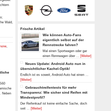
chtern
o;
che Wald,
Frische Artikel
Wie können Auto-Fans
eigentlich selbst auf der
Rennstrecke fahren?
hone
,
Mal einen Sportwagen oder gar
einen Rennwagen über …
[Weiter]
Neues Update: Android Auto nun in
übersichtlicher Kachel-Optik!
tliche
Endlich ist es soweit, Android Auto hat einen …
[Weiter]
 S60
Gebrauchtreifentests für mehr
namische
Transparenz: Wie sicher sind Reifen mit
n. Neben
Mindestprofil?
Der Reifenkauf ist keine einfache Sache, doch
seit …
[Weiter]