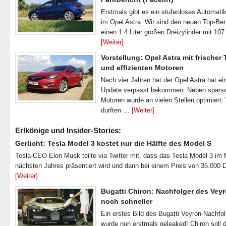
Erstmals gibt es ein stufenloses Automatik
im Opel Astra. Wir sind den neuen Top-Ben
einen 1.4 Liter großen Dreizylinder mit 1
[Weiter]
Vorstellung: Opel Astra mit frischer
und effizienten Motoren
Nach vier Jahren hat der Opel Astra hat ei
Update verpasst bekommen. Neben spar
Motoren wurde an vielen Stellen optimiert.
durften …
[Weiter]
Erlkönige und Insider-Stories:
Gerücht: Tesla Model 3 kostet nur die Hälfte des Model S
Tesla-CEO Elon Musk teilte via Twitter mit, dass das Tesla Model 3 im
nächsten Jahres präsentiert wird und dann bei einem Preis von 35.000 
[Weiter]
Bugatti Chiron: Nachfolger des Veyr
noch schneller
Ein erstes Bild des Bugatti Veyron-Nachfo
wurde nun erstmals geleaked! Chiron soll 