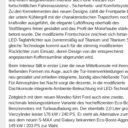
fortschrittlichen Fahrerassistenz-, Sicherheits- und Komfortsys
Zu den Kernelementen des neuen Designs zählt die Frontpartie b
der untere Kühlergrill mit der charakteristischen Trapezform no
kraftvoller ausgeführt, die elegante Luftöffnung oberhalb des
Stoßfängers feiner gestaltet und das Profil der Motorhaube stärk
betont wurde. Die modifizierte Frontschürze zeichnet sich fortan
LED-Tagfahrlichter aus (serienmäßig auf Titanium und Titanium 
gleiche Technologie kommt auch für die stimmig modifizierten
Rücklichter zum Einsatz, deren Design von der entsprechend
angepassten Kofferraumlinie abgerundet wird.
Beim Interieur fällt in erster Linie die neue Mittelkonsole mit ihren
fließenden Formen ins Auge, auch die Tür-Innenverkleidungen 
neu gestaltet und erhielten integrierte, bündig abschließende Türö
Für Atmosphäre bei Nacht sorgt die dezente, in die modifizierte
Dachkonsole integrierte Ambiente-Beleuchtung mit LED-Technol
Zeitgleich mit dem neuen Mondeo führt Ford auch eine zweite,
nochmals leistungsstärkere Variante des hocheffizienten Eco-Bo
Benzinmotors mit Turboaufladung ein. Der ebenfalls 2,0 Liter gr
Vierzylinder leistet 176 kW / 240 PS. Er steht als Alternative zum
aus dem neuen S-MAX und Galaxy bekannten Eco-Boost-Aggre
149 kW / 203 PS zur Wahl.