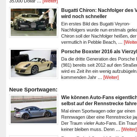
35.000 Dollar …
[Weiter]
Bugatti Chiron: Nachfolger des 
wird noch schneller
Ein erstes Bild des Bugatti Veyron-
Nachfolgers wurde nun erstmals gele
Chiron soll der Nachfolger heißen, der
vermutlich in Pebble Beach, …
[Weite
Porsche Boxster 2016 als Vierzy
Da die dritte Generation des Porsche
(981) bereits seit 2012 auf den Straßen 
wird es Zeit ihn ein wenig aufzubügeln
kommenden Jahr …
[Weiter]
Neue Sportwagen:
Wie können Auto-Fans eigentlic
selbst auf der Rennstrecke fahr
Mal einen Sportwagen oder gar einen
Rennwagen über eine Rennstrecke ja
Der Traum vieler Auto-Fans. Ein Trau
keiner bleiben muss. Denn …
[Weiter]