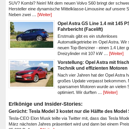
SUV? Kombi? Nein! Mit dem neuen Volvo S60 bringt der schwe
Hersteller eine dynamische Mittelklasse-Limousine auf unsere S
Neben zwei …
[Weiter]
Opel Astra GS Line 1.4 mit 145 P
Fahrbericht (Facelift)
Erstmals gibt es ein stufenloses
Automatikgetriebe im Opel Astra. Wir 
neuen Top-Benziner - einen 1.4 Liter 
Dreizylinder mit 107 kW …
[Weiter]
Vorstellung: Opel Astra mit frisc
Technik und effizienten Motoren
Nach vier Jahren hat der Opel Astra h
großes Update verpasst bekommen.
sparsamen Motoren wurde an vielen S
optimiert. Wir durften …
[Weiter]
Erlkönige und Insider-Stories:
Gerücht: Tesla Model 3 kostet nur die Hälfte des Model
Tesla-CEO Elon Musk teilte via Twitter mit, dass das Tesla Mode
März nächsten Jahres präsentiert wird und dann bei einem Prei