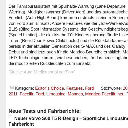
Der Fahrspurassistent mit Spurhalte-Warnung (Lane Departure
Warning), Müdigkeitswarner (Driver Alert) und das automatische
Fernlicht (Auto High Beam) kommen erstmals in einem Serienm
von Ford zum Einsatz. Andere Features wie der „Tote-Winkel-As
BLIS (Blind Spot Information System), der Geschwindigkeitsbeg
(Speed Limiter), die elektrische Tür-Kindersicherung für die hint
Türen (Rear Door Power Child Locks) und die Rückfahrkamera
bereits in der aktuellen Generation des S-MAX und des Galaxy i
Debüt und sind jetzt auch für die Mondeo-Baureihe erhältlich. M
LED-Technologie kommt, wie beschrieben, für das neue Tagfahrl
die modifizierten Rückleuchten zum Einsatz.
[Quelle: Auto-Medienportal.net/Ford]
Kategorie:
Editor´s Choice
,
Features
,
Ford
Stichworte:
20
2011
,
Facelift
,
Ford
,
Limousine
,
Mondeo
,
Mondeo-Facelift
,
neu
,
Neue Tests und Fahrberichte:
Neuer Volvo S60 T5 R-Design – Sportliche Limousin
Fahrbericht