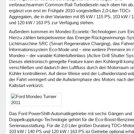
verbrauchsarmen Common-Rail-Turbodieseln nach oben hin ab.
ergänzt von erst im Frühjahr 2010 vorgestellten 2,0-Liter-TDCi-
Aggregaten, die in drei Varianten mit 85 kW / 115 PS, 103 kW / 
und 120 kW / 163 PS zur Verfügung stehen.
Außerdem kommen im Mondeo Econetic-Technologien zum Ein
Hierzu zählen beispielsweise das Energie-Rückgewinnungs-Sy
Lichtmaschine SRC (Smart Regenerative Charging), das Fahrer
Informationssystem Eco-Mode und – eine weitere Premiere im 
Mondeo – der variable Kühlerlufteinlass (Active Grill Shutter Sy
Dieses elektronisch geregelte Feature kann den Kühlergrill komp
verschließen und dadurch den Luftfluss durch den Motorraum un
Kühler kontrollieren. Auf diese Weise wird der Luftwiderstand w
der Fahrt verringert und die Aufwärmphase des Motors nach d
Kaltstart verkürzt.
Das Ford PowerShift-Automatikgetriebe mit sechs Gängen und
Doppelkupplungs-Technologie gehört für die Eco-Boost-Benziner
Serienausstattung. Für die 2,0 Liter großen Duratorq TDCi-Moto
103 kW / 140 PS und 120 kW / 163 PS ist Getriebe optional erhäl