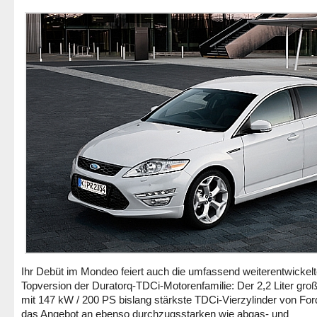
Ihr Debüt im Mondeo feiert auch die umfassend weiterentwickel
Topversion der Duratorq-TDCi-Motorenfamilie: Der 2,2 Liter gro
mit 147 kW / 200 PS bislang stärkste TDCi-Vierzylinder von For
das Angebot an ebenso durchzugsstarken wie abgas- und