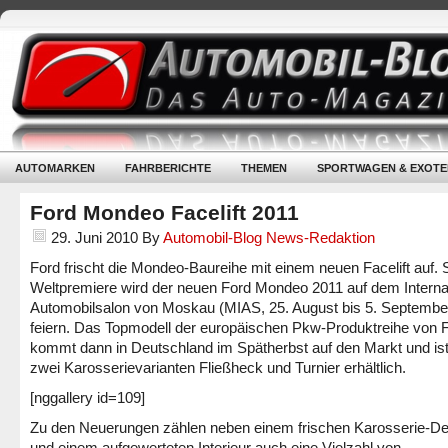
AUTOMARKEN
FAHRBERICHTE
THEMEN
SPORTWAGEN & EXOTE
Ford Mondeo Facelift 2011
29. Juni 2010
By
Automobil-Blog News-Redaktion
Ford frischt die Mondeo-Baureihe mit einem neuen Facelift auf. 
Weltpremiere wird der neuen Ford Mondeo 2011 auf dem Interna
Automobilsalon von Moskau (MIAS, 25. August bis 5. Septembe
feiern. Das Topmodell der europäischen Pkw-Produktreihe von 
kommt dann in Deutschland im Spätherbst auf den Markt und ist
zwei Karosserievarianten Fließheck und Turnier erhältlich.
[nggallery id=109]
Zu den Neuerungen zählen neben einem frischen Karosserie-De
und einem aufgewerteten Interieur auch eine Vielzahl von