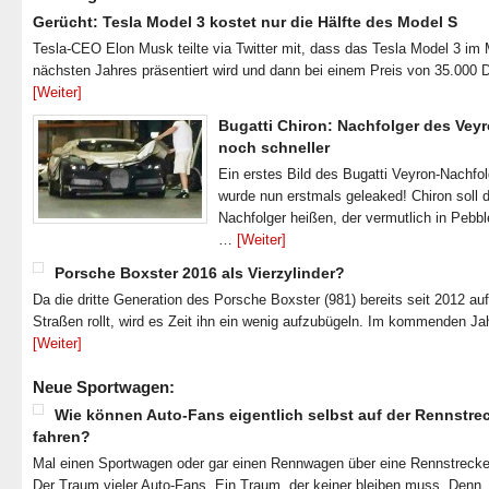
Gerücht: Tesla Model 3 kostet nur die Hälfte des Model S
Tesla-CEO Elon Musk teilte via Twitter mit, dass das Tesla Model 3 im
nächsten Jahres präsentiert wird und dann bei einem Preis von 35.000 
[Weiter]
Bugatti Chiron: Nachfolger des Veyr
noch schneller
Ein erstes Bild des Bugatti Veyron-Nachfo
wurde nun erstmals geleaked! Chiron soll 
Nachfolger heißen, der vermutlich in Pebb
…
[Weiter]
Porsche Boxster 2016 als Vierzylinder?
Da die dritte Generation des Porsche Boxster (981) bereits seit 2012 au
Straßen rollt, wird es Zeit ihn ein wenig aufzubügeln. Im kommenden J
[Weiter]
Neue Sportwagen:
Wie können Auto-Fans eigentlich selbst auf der Rennstre
fahren?
Mal einen Sportwagen oder gar einen Rennwagen über eine Rennstrecke
Der Traum vieler Auto-Fans. Ein Traum, der keiner bleiben muss. Denn