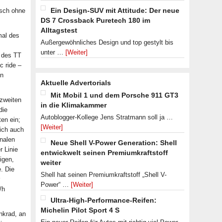
Ein Design-SUV mit Attitude: Der neue
isch ohne
DS 7 Crossback Puretech 180 im
Alltagstest
mal des
Außergewöhnliches Design und top gestylt bis
unter …
[Weiter]
n des TT
c ride –
en
Aktuelle Advertorials
Mit Mobil 1 und dem Porsche 911 GT3
zweiten
in die Klimakammer
die
Autoblogger-Kollege Jens Stratmann soll ja …
en ein;
[Weiter]
ich auch
onalen
Neue Shell V-Power Generation: Shell
r Linie
entwickwelt seinen Premiumkraftstoff
igen,
weiter
. Die
Shell hat seinen Premiumkraftstoff „Shell V-
Power“ …
[Weiter]
/h
Ultra-High-Performance-Reifen:
Michelin Pilot Sport 4 S
nkrad, an