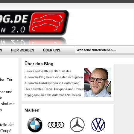
N
HIER WERBEN
ÜBER UNS
Über das Blog
Bereits seit 2006 am Start, ist das
Automobil-Blog heute eine der wichtigsten
abe. Für
Automobil-Publikationen in Deutschland.
Hier berichten Daniel Przygoda und Robert
ner und
Krippgans über alle Automobil-Neuheiten.
re
 sind mit
n
Marken
telle des
s Coupé