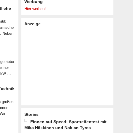
Werbung
tliche
Hier werben!
 S60
Anzeige
namische
n. Neben
getriebe
ziner -
07 kW …
 Technik
n großes
samen
 Wir
Stories
Finnen auf Speed: Sportreifentest mit
Mika Häkkinen und Nokian Tyres