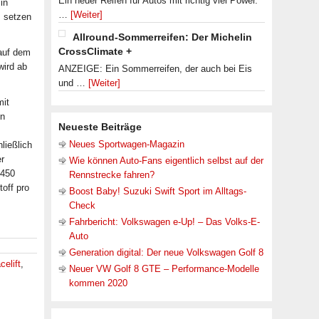
Ein neuer Reifen für Autos mit richtig viel Power.
in
…
[Weiter]
 setzen
Allround-Sommerreifen: Der Michelin
CrossClimate +
auf dem
wird ab
ANZEIGE: Ein Sommerreifen, der auch bei Eis
und …
[Weiter]
mit
en
Neueste Beiträge
Neues Sportwagen-Magazin
ließlich
er
Wie können Auto-Fans eigentlich selbst auf der
 450
Rennstrecke fahren?
off pro
Boost Baby! Suzuki Swift Sport im Alltags-
Check
Fahrbericht: Volkswagen e-Up! – Das Volks-E-
Auto
Generation digital: Der neue Volkswagen Golf 8
celift
,
Neuer VW Golf 8 GTE – Performance-Modelle
kommen 2020