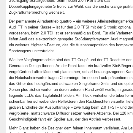
Sechsgang-Schaltgetriebe. Beim neuen 2.0 TFSI steht das
Doppelkupplungsgetriebe S tronic zur Wahl, das die sechs Gänge prakt
Zugkraftunterbrechung wechselt.
Der permanente Allradantrieb quattro – ein weiteres Alleinstellungsmerk
Audi TT in seiner Klasse – ist für den 2.0 TFSI mit der S tronic optional
vorgesehen, beim 2.0 TDI ist er serienmäßig an Bord. Für alle Variante
liefert Audi das elektronisch geregelte Stoßdämpfersystem Audi magneti
ein weiteres Hightech-Feature, das die Ausnahmeposition des kompakt
Sportwagens unterstreicht.
Wie ihre Vorgängermodelle sind das TT Coupé und der TT Roadster der 
Generation Design-Ikonen. An der Front fasst ein kraftvoller Stoßfänger 
vergrößerten Lufteinlässe mit plastischen, scharf herausgezogenen Kant
die Nebelscheinwerfer tragen Chromringe. Im neuen Look präsentieren s
das Gitter des hochglänzend schwarzen Singleframe-Grills und die opti
Xenon-plus-Scheinwerfer, an deren unterem Rand zwölf weiße, in gerade
liegende LEDs das Tagfahrlicht bilden. Am Heck verleihen die tubenförm
scheinbar frei schwebenden Reflektoren den Rückleuchten visuelle Tiefe
großen Endrohre der Auspuffanlage – zweiflutig beim 2.0 TFSI – und der
vergrößerte, mattschwarze Diffusor setzen weitere Akzente. Bei 120 km
Geschwindigkeit fährt ein Spoiler aus, der den Abtrieb verbessert.
Mehr Glanz haben die Designer dem feinen Innenraum verliehen. Am Le