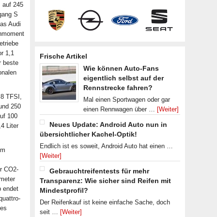
s auf 245
sgang S
Das Audi
rehmoment
etriebe
r 1,1
Frische Artikel
r beste
Wie können Auto-Fans
onalen
eigentlich selbst auf der
Rennstrecke fahren?
.8 TFSI,
Mal einen Sportwagen oder gar
 und 250
einen Rennwagen über …
[Weiter]
uf 100
Neues Update: Android Auto nun in
4 Liter
übersichtlicher Kachel-Optik!
Endlich ist es soweit, Android Auto hat einen …
im
[Weiter]
er CO2-
Gebrauchtreifentests für mehr
meter
Transparenz: Wie sicher sind Reifen mit
b endet
Mindestprofil?
quattro-
Der Reifenkauf ist keine einfache Sache, doch
res
seit …
[Weiter]