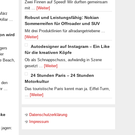
Zwei Finnen auf Speed! Wir durften gemeinsam
mit …
[Weiter]
 März
Robust und Leistungsfähig: Nokian
Dollar …
Sommerreifen für Offroader und SUV
Mit drei Produktlinien für allradangetriebene …
on wird
[Weiter]
Autodesigner auf Instagram – Ein Like
lgers
für die kreativen Köpfe
der
Ob als Schnappschuss, aufwändig in Szene
le Beach,
gesetzt …
[Weiter]
24 Stunden Paris – 24 Stunden
Motorkultur
f den
ahr …
Das touristische Paris kennt man ja. Eiffel-Turm,
…
[Weiter]
cke
Datenschutzerklärung
Impressum
 jagen:
 …