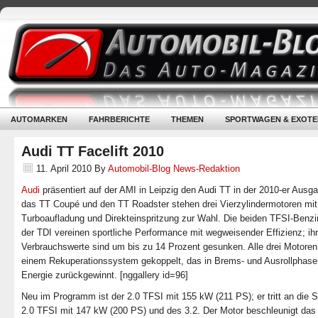
AUTOMARKEN
FAHRBERICHTE
THEMEN
SPORTWAGEN & EXOTE
Audi TT Facelift 2010
11. April 2010
By
Automobil-Blog News-Redaktion
Audi
präsentiert auf der AMI in Leipzig den Audi TT in der 2010-er Ausg
das TT Coupé und den TT Roadster stehen drei Vierzylindermotoren mit
Turboaufladung und Direkteinspritzung zur Wahl. Die beiden TFSI-Benzi
der TDI vereinen sportliche Performance mit wegweisender Effizienz; ih
Verbrauchswerte sind um bis zu 14 Prozent gesunken. Alle drei Motoren
einem Rekuperationssystem gekoppelt, das in Brems- und Ausrollphase
Energie zurückgewinnt.
[nggallery id=96]
Neu im Programm ist der 2.0 TFSI mit 155 kW (211 PS); er tritt an die S
2.0 TFSI mit 147 kW (200 PS) und des 3.2. Der Motor beschleunigt da