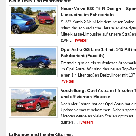
Neue Tests und Fahrberichte:
Neuer Volvo S60 T5 R-Design – Spor
Limousine im Fahrbericht
SUV? Kombi? Nein! Mit dem neuen Volvo
bringt der schwedische Hersteller eine dy
Mittelklasse-Limousine auf unsere Straße
zwei …
[Weiter]
Opel Astra GS Line 1.4 mit 145 PS im
Fahrbericht (Facelift)
Erstmals gibt es ein stufenloses Automatik
im Opel Astra. Wir sind den neuen Top-Ben
einen 1.4 Liter großen Dreizylinder mit 1
[Weiter]
Vorstellung: Opel Astra mit frischer
und effizienten Motoren
Nach vier Jahren hat der Opel Astra hat ei
Update verpasst bekommen. Neben spar
Motoren wurde an vielen Stellen optimiert.
durften …
[Weiter]
Erlkönige und Insider-Stories: