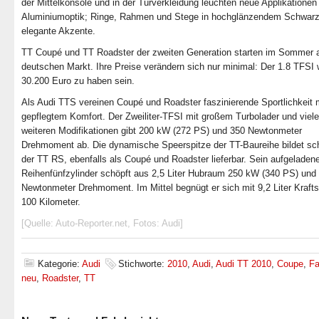
der Mittelkonsole und in der Türverkleidung leuchten neue Applikationen 
Aluminiumoptik; Ringe, Rahmen und Stege in hochglänzendem Schwarz
elegante Akzente.
TT Coupé und TT Roadster der zweiten Generation starten im Sommer 
deutschen Markt. Ihre Preise verändern sich nur minimal: Der 1.8 TFSI 
30.200 Euro zu haben sein.
Als Audi TTS vereinen Coupé und Roadster faszinierende Sportlichkeit 
gepflegtem Komfort. Der Zweiliter-TFSI mit großem Turbolader und viel
weiteren Modifikationen gibt 200 kW (272 PS) und 350 Newtonmeter
Drehmoment ab. Die dynamische Speerspitze der TT-Baureihe bildet sch
der TT RS, ebenfalls als Coupé und Roadster lieferbar. Sein aufgeladen
Reihenfünfzylinder schöpft aus 2,5 Liter Hubraum 250 kW (340 PS) und
Newtonmeter Drehmoment. Im Mittel begnügt er sich mit 9,2 Liter Kraftst
100 Kilometer.
[Quelle: Auto-Reporter.net, Fotos: Audi]
Kategorie:
Audi
Stichworte:
2010
,
Audi
,
Audi TT 2010
,
Coupe
,
Fa
neu
,
Roadster
,
TT