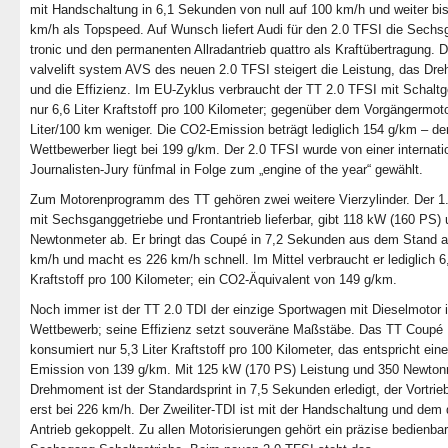
mit Handschaltung in 6,1 Sekunden von null auf 100 km/h und weiter bi
km/h als Topspeed. Auf Wunsch liefert Audi für den 2.0 TFSI die Sech
tronic und den permanenten Allradantrieb quattro als Kraftübertragung. 
valvelift system AVS des neuen 2.0 TFSI steigert die Leistung, das D
und die Effizienz. Im EU-Zyklus verbraucht der TT 2.0 TFSI mit Schaltg
nur 6,6 Liter Kraftstoff pro 100 Kilometer; gegenüber dem Vorgängermoto
Liter/100 km weniger. Die CO2-Emission beträgt lediglich 154 g/km – de
Wettbewerber liegt bei 199 g/km. Der 2.0 TFSI wurde von einer internati
Journalisten-Jury fünfmal in Folge zum „engine of the year“ gewählt.
Zum Motorenprogramm des TT gehören zwei weitere Vierzylinder. Der 1
mit Sechsganggetriebe und Frontantrieb lieferbar, gibt 118 kW (160 PS)
Newtonmeter ab. Er bringt das Coupé in 7,2 Sekunden aus dem Stand a
km/h und macht es 226 km/h schnell. Im Mittel verbraucht er lediglich 6,
Kraftstoff pro 100 Kilometer; ein CO2-Äquivalent von 149 g/km.
Noch immer ist der TT 2.0 TDI der einzige Sportwagen mit Dieselmotor 
Wettbewerb; seine Effizienz setzt souveräne Maßstäbe. Das TT Coupé
konsumiert nur 5,3 Liter Kraftstoff pro 100 Kilometer, das entspricht ein
Emission von 139 g/km. Mit 125 kW (170 PS) Leistung und 350 Newton
Drehmoment ist der Standardsprint in 7,5 Sekunden erledigt, der Vortrie
erst bei 226 km/h. Der Zweiliter-TDI ist mit der Handschaltung und dem 
Antrieb gekoppelt. Zu allen Motorisierungen gehört ein präzise bedienba