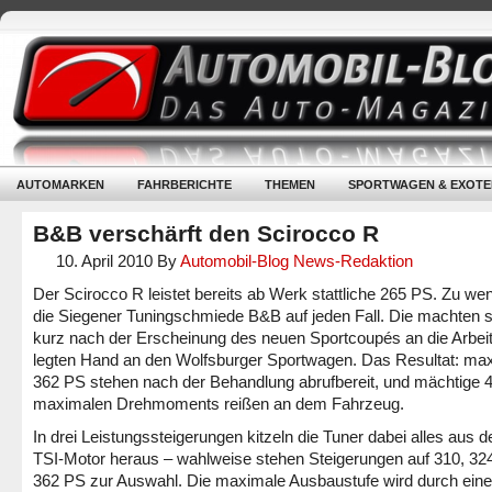
AUTOMARKEN
FAHRBERICHTE
THEMEN
SPORTWAGEN & EXOTE
B&B verschärft den Scirocco R
10. April 2010
By
Automobil-Blog News-Redaktion
Der Scirocco R leistet bereits ab Werk stattliche 265 PS. Zu we
die Siegener Tuningschmiede B&B auf jeden Fall. Die machten s
kurz nach der Erscheinung des neuen Sportcoupés an die Arbei
legten Hand an den Wolfsburger Sportwagen. Das Resultat: ma
362 PS stehen nach der Behandlung abrufbereit, und mächtige
maximalen Drehmoments reißen an dem Fahrzeug.
In drei Leistungssteigerungen kitzeln die Tuner dabei alles aus 
TSI-Motor heraus – wahlweise stehen Steigerungen auf 310, 32
362 PS zur Auswahl. Die maximale Ausbaustufe wird durch ein