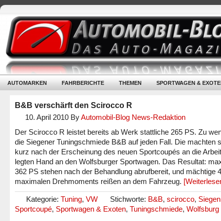
AUTOMARKEN
FAHRBERICHTE
THEMEN
SPORTWAGEN & EXOTE
B&B verschärft den Scirocco R
10. April 2010
By
Automobil-Blog News-Redaktion
Der Scirocco R leistet bereits ab Werk stattliche 265 PS. Zu we
die Siegener Tuningschmiede B&B auf jeden Fall. Die machten s
kurz nach der Erscheinung des neuen Sportcoupés an die Arbei
legten Hand an den Wolfsburger Sportwagen. Das Resultat: ma
362 PS stehen nach der Behandlung abrufbereit, und mächtige
maximalen Drehmoments reißen an dem Fahrzeug.
[Weiterles
Kategorie:
Tuning
,
VW
Stichworte:
B&B
,
scirocco
,
Siegen
Sportcoupé
,
Sportwagen & Exoten
,
Tuningschmiede
,
Wolfsburg