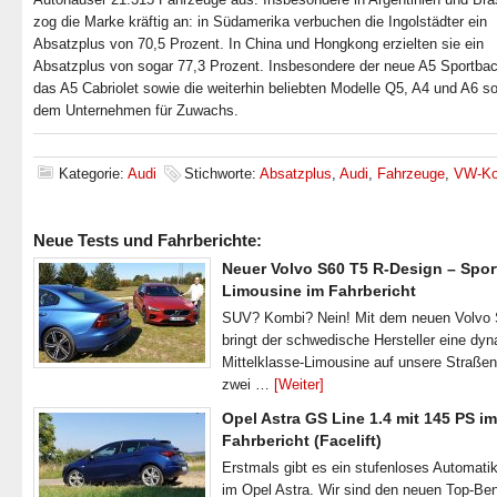
zog die Marke kräftig an: in Südamerika verbuchen die Ingolstädter ein
Absatzplus von 70,5 Prozent. In China und Hongkong erzielten sie ein
Absatzplus von sogar 77,3 Prozent. Insbesondere der neue A5 Sportba
das A5 Cabriolet sowie die weiterhin beliebten Modelle Q5, A4 und A6 so
dem Unternehmen für Zuwachs.
Kategorie:
Audi
Stichworte:
Absatzplus
,
Audi
,
Fahrzeuge
,
VW-Ko
Neue Tests und Fahrberichte:
Neuer Volvo S60 T5 R-Design – Spor
Limousine im Fahrbericht
SUV? Kombi? Nein! Mit dem neuen Volvo
bringt der schwedische Hersteller eine dy
Mittelklasse-Limousine auf unsere Straße
zwei …
[Weiter]
Opel Astra GS Line 1.4 mit 145 PS im
Fahrbericht (Facelift)
Erstmals gibt es ein stufenloses Automatik
im Opel Astra. Wir sind den neuen Top-Ben