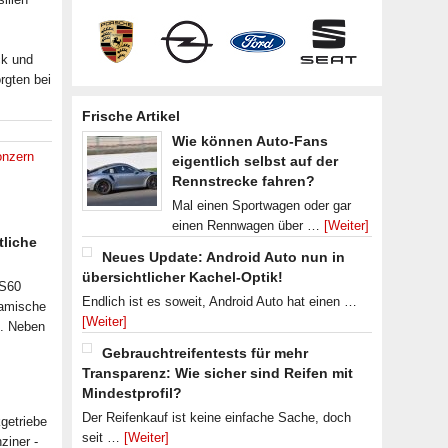
ck und
rgten bei
Frische Artikel
Wie können Auto-Fans
nzern
eigentlich selbst auf der
Rennstrecke fahren?
Mal einen Sportwagen oder gar
einen Rennwagen über …
[Weiter]
tliche
Neues Update: Android Auto nun in
übersichtlicher Kachel-Optik!
 S60
Endlich ist es soweit, Android Auto hat einen …
namische
[Weiter]
n. Neben
Gebrauchtreifentests für mehr
Transparenz: Wie sicher sind Reifen mit
Mindestprofil?
Der Reifenkauf ist keine einfache Sache, doch
getriebe
seit …
[Weiter]
ziner -