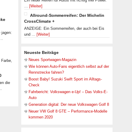
Ein neuer Reifen für Autos mit richtig viel Power.
…
[Weiter]
Allround-Sommerreifen: Der Michelin
cke
CrossClimate +
ANZEIGE: Ein Sommerreifen, der auch bei Eis
 jagen:
und …
[Weiter]
 …
Neueste Beiträge
Neues Sportwagen-Magazin
r Farbe,
Wie können Auto-Fans eigentlich selbst auf der
Rennstrecke fahren?
0
Boost Baby! Suzuki Swift Sport im Alltags-
en die
Check
 …
Fahrbericht: Volkswagen e-Up! – Das Volks-E-
Auto
Generation digital: Der neue Volkswagen Golf 8
Neuer VW Golf 8 GTE – Performance-Modelle
kommen 2020