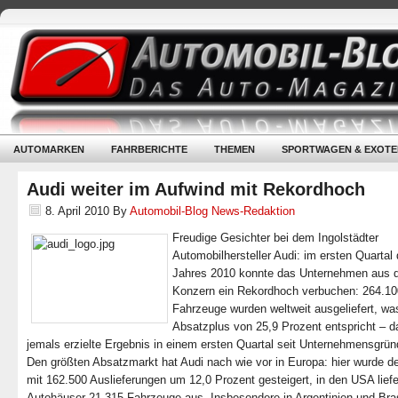
AUTOMARKEN
FAHRBERICHTE
THEMEN
SPORTWAGEN & EXOTE
Audi weiter im Aufwind mit Rekordhoch
8. April 2010
By
Automobil-Blog News-Redaktion
Freudige Gesichter bei dem Ingolstädter
Automobilhersteller Audi: im ersten Quartal
Jahres 2010 konnte das Unternehmen aus
Konzern ein Rekordhoch verbuchen: 264.10
Fahrzeuge wurden weltweit ausgeliefert, w
Absatzplus von 25,9 Prozent entspricht – d
jemals erzielte Ergebnis in einem ersten Quartal seit Unternehmensgrü
Den größten Absatzmarkt hat Audi nach wie vor in Europa: hier wurde d
mit 162.500 Auslieferungen um 12,0 Prozent gesteigert, in den USA liefe
Autohäuser 21.315 Fahrzeuge aus. Insbesondere in Argentinien und Bras