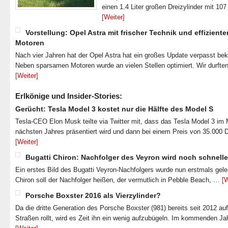
einen 1.4 Liter großen Dreizylinder mit 1
[Weiter]
Vorstellung: Opel Astra mit frischer Technik und effiziente
Motoren
Nach vier Jahren hat der Opel Astra hat ein großes Update verpasst b
Neben sparsamen Motoren wurde an vielen Stellen optimiert. Wir durfte
[Weiter]
Erlkönige und Insider-Stories:
Gerücht: Tesla Model 3 kostet nur die Hälfte des Model S
Tesla-CEO Elon Musk teilte via Twitter mit, dass das Tesla Model 3 im
nächsten Jahres präsentiert wird und dann bei einem Preis von 35.000 
[Weiter]
Bugatti Chiron: Nachfolger des Veyron wird noch schnelle
Ein erstes Bild des Bugatti Veyron-Nachfolgers wurde nun erstmals gel
Chiron soll der Nachfolger heißen, der vermutlich in Pebble Beach, …
[W
Porsche Boxster 2016 als Vierzylinder?
Da die dritte Generation des Porsche Boxster (981) bereits seit 2012 au
Straßen rollt, wird es Zeit ihn ein wenig aufzubügeln. Im kommenden J