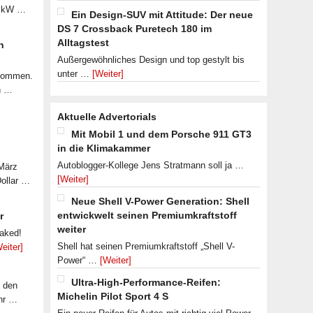
07 kW …
Ein Design-SUV mit Attitude: Der neue
DS 7 Crossback Puretech 180 im
Alltagstest
n
Außergewöhnliches Design und top gestylt bis
unter …
[Weiter]
ekommen.
n …
Aktuelle Advertorials
Mit Mobil 1 und dem Porsche 911 GT3
in die Klimakammer
Autoblogger-Kollege Jens Stratmann soll ja …
 März
[Weiter]
Dollar …
Neue Shell V-Power Generation: Shell
entwickwelt seinen Premiumkraftstoff
r
weiter
eaked!
Shell hat seinen Premiumkraftstoff „Shell V-
eiter]
Power“ …
[Weiter]
Ultra-High-Performance-Reifen:
f den
Michelin Pilot Sport 4 S
ahr …