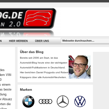
N
HIER WERBEN
ÜBER UNS
Über das Blog
Bereits seit 2006 am Start, ist das
Automobil-Blog heute eine der wichtigsten
Automobil-Publikationen in Deutschland.
 des
Hier berichten Daniel Przygoda und Robert
 dem VW-
Krippgans über alle Automobil-Neuheiten.
0
as einem
as beste
Marken
ndung.
er Absatz
rten die
ilien