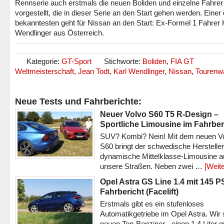
Rennserie auch erstmals die neuen Boliden und einzelne Fahrer
vorgestellt, die in dieser Serie an den Start gehen werden. Einer 
bekanntesten geht für Nissan an den Start: Ex-Formel 1 Fahrer 
Wendlinger aus Österreich.
Kategorie:
GT-Sport
Stichworte:
Boliden
,
FIA GT
Weltmeisterschaft
,
Jean Todt
,
Karl Wendlinger
,
Nissan
,
Tourenw
Neue Tests und Fahrberichte:
Neuer Volvo S60 T5 R-Design –
Sportliche Limousine im Fahrber
SUV? Kombi? Nein! Mit dem neuen V
S60 bringt der schwedische Hersteller
dynamische Mittelklasse-Limousine a
unsere Straßen. Neben zwei …
[Weite
Opel Astra GS Line 1.4 mit 145 P
Fahrbericht (Facelift)
Erstmals gibt es ein stufenloses
Automatikgetriebe im Opel Astra. Wir 
neuen Top-Benziner - einen 1.4 Liter 