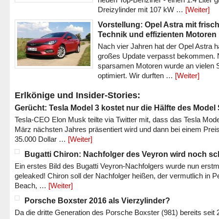
Dreizylinder mit 107 kW …
[Weiter]
Vorstellung: Opel Astra mit frisc
Technik und effizienten Motoren
Nach vier Jahren hat der Opel Astra h
großes Update verpasst bekommen.
sparsamen Motoren wurde an vielen S
optimiert. Wir durften …
[Weiter]
Erlkönige und Insider-Stories:
Gerücht: Tesla Model 3 kostet nur die Hälfte des Model
Tesla-CEO Elon Musk teilte via Twitter mit, dass das Tesla Mode
März nächsten Jahres präsentiert wird und dann bei einem Prei
35.000 Dollar …
[Weiter]
Bugatti Chiron: Nachfolger des Veyron wird noch sc
Ein erstes Bild des Bugatti Veyron-Nachfolgers wurde nun erstm
geleaked! Chiron soll der Nachfolger heißen, der vermutlich in P
Beach, …
[Weiter]
Porsche Boxster 2016 als Vierzylinder?
Da die dritte Generation des Porsche Boxster (981) bereits seit 