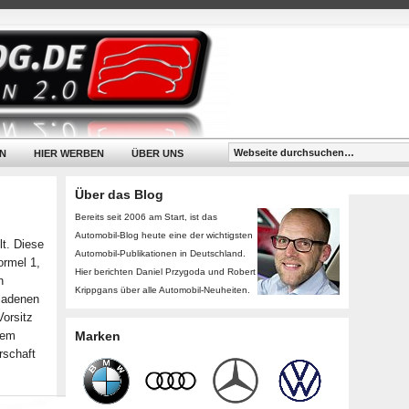
N
HIER WERBEN
ÜBER UNS
Über das Blog
Bereits seit 2006 am Start, ist das
Automobil-Blog heute eine der wichtigsten
lt. Diese
Automobil-Publikationen in Deutschland.
ormel 1,
Hier berichten Daniel Przygoda und Robert
n
Krippgans über alle Automobil-Neuheiten.
eladenen
Vorsitz
dem
Marken
rschaft