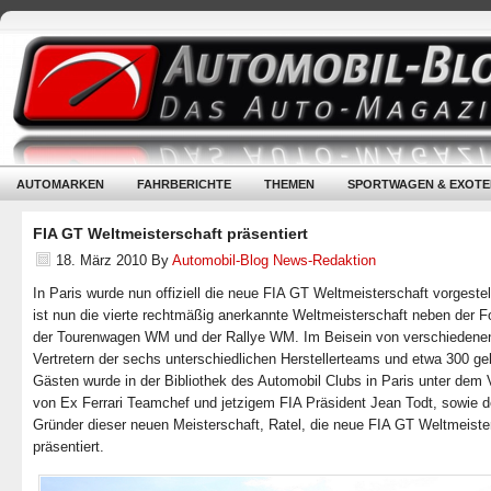
AUTOMARKEN
FAHRBERICHTE
THEMEN
SPORTWAGEN & EXOTE
FIA GT Weltmeisterschaft präsentiert
18. März 2010
By
Automobil-Blog News-Redaktion
In Paris wurde nun offiziell die neue FIA GT Weltmeisterschaft vorgestel
ist nun die vierte rechtmäßig anerkannte Weltmeisterschaft neben der F
der Tourenwagen WM und der Rallye WM. Im Beisein von verschiedene
Vertretern der sechs unterschiedlichen Herstellerteams und etwa 300 g
Gästen wurde in der Bibliothek des Automobil Clubs in Paris unter dem 
von Ex Ferrari Teamchef und jetzigem FIA Präsident Jean Todt, sowie 
Gründer dieser neuen Meisterschaft, Ratel, die neue FIA GT Weltmeiste
präsentiert.