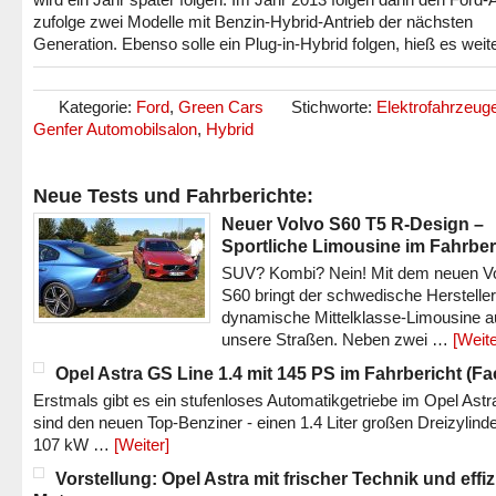
zufolge zwei Modelle mit Benzin-Hybrid-Antrieb der nächsten
Generation. Ebenso solle ein Plug-in-Hybrid folgen, hieß es weite
Kategorie:
Ford
,
Green Cars
Stichworte:
Elektrofahrzeug
Genfer Automobilsalon
,
Hybrid
Neue Tests und Fahrberichte:
Neuer Volvo S60 T5 R-Design –
Sportliche Limousine im Fahrber
SUV? Kombi? Nein! Mit dem neuen V
S60 bringt der schwedische Hersteller
dynamische Mittelklasse-Limousine a
unsere Straßen. Neben zwei …
[Weite
Opel Astra GS Line 1.4 mit 145 PS im Fahrbericht (Fac
Erstmals gibt es ein stufenloses Automatikgetriebe im Opel Astr
sind den neuen Top-Benziner - einen 1.4 Liter großen Dreizylinde
107 kW …
[Weiter]
Vorstellung: Opel Astra mit frischer Technik und effi