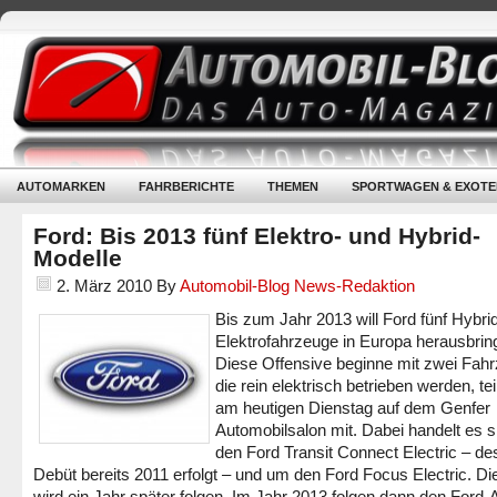
AUTOMARKEN
FAHRBERICHTE
THEMEN
SPORTWAGEN & EXOTE
Ford: Bis 2013 fünf Elektro- und Hybrid-
Modelle
2. März 2010
By
Automobil-Blog News-Redaktion
Bis zum Jahr 2013 will Ford fünf Hybri
Elektrofahrzeuge in Europa herausbrin
Diese Offensive beginne mit zwei Fah
die rein elektrisch betrieben werden, te
am heutigen Dienstag auf dem Genfer
Automobilsalon mit. Dabei handelt es 
den Ford Transit Connect Electric – d
Debüt bereits 2011 erfolgt – und um den Ford Focus Electric. Di
wird ein Jahr später folgen. Im Jahr 2013 folgen dann den Ford