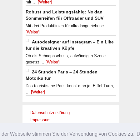
mit …
[Weiter]
Robust und Leistungsfähig: Nokian
Sommerreifen für Offroader und SUV
Mit drei Produktlinien für allradangetriebene …
[Weiter]
Autodesigner auf Instagram – Ein Like
für die kreativen Köpfe
Ob als Schnappschuss, aufwändig in Szene
gesetzt …
[Weiter]
24 Stunden Paris – 24 Stunden
Motorkultur
Das touristische Paris kennt man ja. Eiffel-Turm,
…
[Weiter]
Datenschutzerklärung
Impressum
g der Webseite stimmen Sie der Verwendung von Cookies zu.
D
URHEBERRECHT © 2026 ·
SLEEK THEME
ON
GENESIS FRAMEWORK
·
WORDPRES