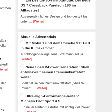
Ein Design-SUV mit Attitude: Der neue
DS 7 Crossback Puretech 180 im
ekommen.
Alltagstest
n …
Außergewöhnliches Design und top gestylt bis
unter …
[Weiter]
Aktuelle Advertorials
 März
Mit Mobil 1 und dem Porsche 911 GT3
Dollar …
in die Klimakammer
Autoblogger-Kollege Jens Stratmann soll ja …
r
[Weiter]
eaked!
Neue Shell V-Power Generation: Shell
eiter]
entwickwelt seinen Premiumkraftstoff
weiter
f den
Shell hat seinen Premiumkraftstoff „Shell V-
ahr …
Power“ …
[Weiter]
Ultra-High-Performance-Reifen:
Michelin Pilot Sport 4 S
Ein neuer Reifen für Autos mit richtig viel Power.
cke