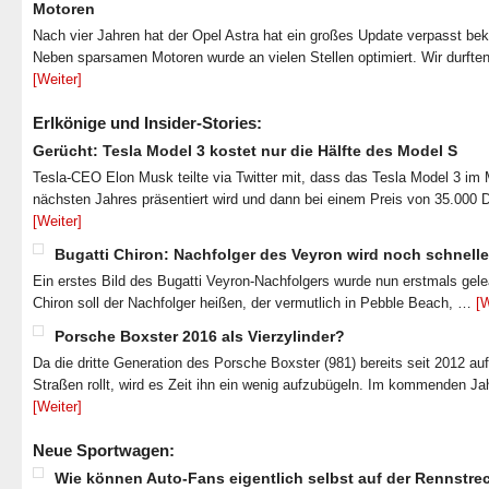
Motoren
Nach vier Jahren hat der Opel Astra hat ein großes Update verpasst b
Neben sparsamen Motoren wurde an vielen Stellen optimiert. Wir durfte
[Weiter]
Erlkönige und Insider-Stories:
Gerücht: Tesla Model 3 kostet nur die Hälfte des Model S
Tesla-CEO Elon Musk teilte via Twitter mit, dass das Tesla Model 3 im
nächsten Jahres präsentiert wird und dann bei einem Preis von 35.000 
[Weiter]
Bugatti Chiron: Nachfolger des Veyron wird noch schnelle
Ein erstes Bild des Bugatti Veyron-Nachfolgers wurde nun erstmals gel
Chiron soll der Nachfolger heißen, der vermutlich in Pebble Beach, …
[W
Porsche Boxster 2016 als Vierzylinder?
Da die dritte Generation des Porsche Boxster (981) bereits seit 2012 au
Straßen rollt, wird es Zeit ihn ein wenig aufzubügeln. Im kommenden J
[Weiter]
Neue Sportwagen:
Wie können Auto-Fans eigentlich selbst auf der Rennstre