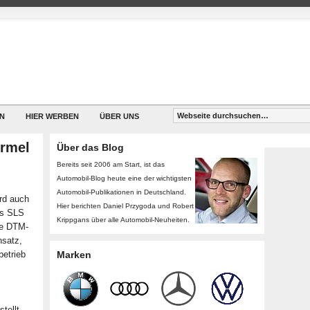
N
HIER WERBEN
ÜBER UNS
ormel
Über das Blog
Bereits seit 2006 am Start, ist das
Automobil-Blog heute eine der wichtigsten
Automobil-Publikationen in Deutschland.
ird auch
Hier berichten Daniel Przygoda und Robert
es SLS
Krippgans über alle Automobil-Neuheiten.
ge DTM-
satz,
betrieb
Marken
s
tellt