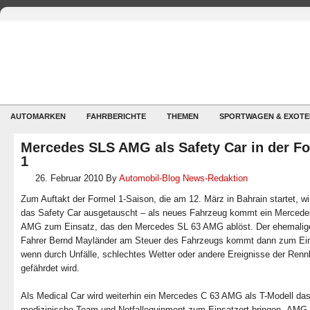
AUTOMARKEN
FAHRBERICHTE
THEMEN
SPORTWAGEN & EXOTE
Mercedes SLS AMG als Safety Car in der F
1
26. Februar 2010
By
Automobil-Blog News-Redaktion
Zum Auftakt der Formel 1-Saison, die am 12. März in Bahrain startet, w
das Safety Car ausgetauscht – als neues Fahrzeug kommt ein Merced
AMG zum Einsatz, das den Mercedes SL 63 AMG ablöst. Der ehemali
Fahrer Bernd Mayländer am Steuer des Fahrzeugs kommt dann zum Ein
wenn durch Unfälle, schlechtes Wetter oder andere Ereignisse der Renn
gefährdet wird.
Als Medical Car wird weiterhin ein Mercedes C 63 AMG als T-Modell da
medizinische Team und Notfallequipment zum Einsatzort bringen. AMG s