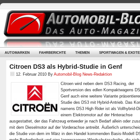
AUTOMARKEN
FAHRBERICHTE
THEMEN
SPORTWAGEN & EXOTE
Citroen DS3 als Hybrid-Studie in Genf
12. Februar 2010
By
Automobil-Blog News-Redaktion
Citroen wird neben dem DS3 Racing, der
Sportversion des edlen Kompaktwagens DS
Genf auch eine weitere Variante präsentiere
Studie des DS3 mit Hybrid-Antrieb. Das Ko
namens DS3 High Rider ist als Vollhybrid-Di
einem Elektromotor auf der Hinterachse
ausgestattet, der das Fahrzeug entweder je nach Bedarf allein oder z
mit dem Dieselmotor auf der Vorderachse antreibt. Äußerlich unterschei
die Studie von dem im März in den Handel kommenden Basis-Modell D
mehr Bodenfreiheit und eine langgezogene Windschutzscheibe, die sich