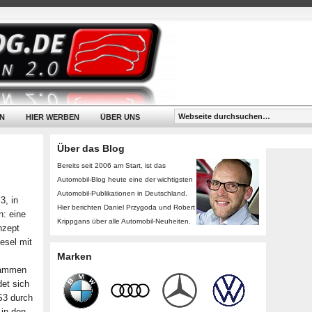
N
HIER WERBEN
ÜBER UNS
Über das Blog
Bereits seit 2006 am Start, ist das
Automobil-Blog heute eine der wichtigsten
Automobil-Publikationen in Deutschland.
3, in
Hier berichten Daniel Przygoda und Robert
n: eine
Krippgans über alle Automobil-Neuheiten.
nzept
esel mit
Marken
usammen
det sich
S3 durch
 in den