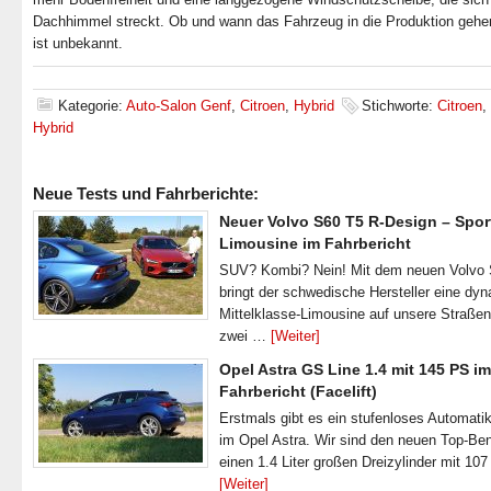
Dachhimmel streckt. Ob und wann das Fahrzeug in die Produktion gehen
ist unbekannt.
Kategorie:
Auto-Salon Genf
,
Citroen
,
Hybrid
Stichworte:
Citroen
,
Hybrid
Neue Tests und Fahrberichte:
Neuer Volvo S60 T5 R-Design – Spor
Limousine im Fahrbericht
SUV? Kombi? Nein! Mit dem neuen Volvo
bringt der schwedische Hersteller eine dy
Mittelklasse-Limousine auf unsere Straße
zwei …
[Weiter]
Opel Astra GS Line 1.4 mit 145 PS im
Fahrbericht (Facelift)
Erstmals gibt es ein stufenloses Automatik
im Opel Astra. Wir sind den neuen Top-Ben
einen 1.4 Liter großen Dreizylinder mit 1
[Weiter]