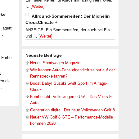
Ein neuer Reifen für Autos mit richtig viel Power.
…
[Weiter]
cke
Allround-Sommerreifen: Der Michelin
CrossClimate +
 jagen:
ANZEIGE: Ein Sommerreifen, der auch bei Eis
 …
und …
[Weiter]
Neueste Beiträge
r Farbe,
Neues Sportwagen-Magazin
Wie können Auto-Fans eigentlich selbst auf der
0
Rennstrecke fahren?
en die
Boost Baby! Suzuki Swift Sport im Alltags-
 …
Check
Fahrbericht: Volkswagen e-Up! – Das Volks-E-
Auto
Generation digital: Der neue Volkswagen Golf 8
Neuer VW Golf 8 GTE – Performance-Modelle
kommen 2020