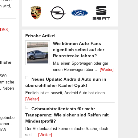
 wird,
DS3
,
Frische Artikel
Wie können Auto-Fans
eigentlich selbst auf der
Rennstrecke fahren?
tliche
Mal einen Sportwagen oder gar
einen Rennwagen über …
[Weiter]
 S60
Neues Update: Android Auto nun in
namische
übersichtlicher Kachel-Optik!
n. Neben
Endlich ist es soweit, Android Auto hat einen …
[Weiter]
Gebrauchtreifentests für mehr
Transparenz: Wie sicher sind Reifen mit
getriebe
Mindestprofil?
ziner -
Der Reifenkauf ist keine einfache Sache, doch
07 kW …
seit …
[Weiter]