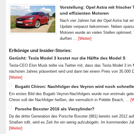
Vorstellung: Opel Astra mit frischer
und effizienten Motoren
Nach vier Jahren hat der Opel Astra hat ei
Update verpasst bekommen. Neben spar
Motoren wurde an vielen Stellen optimiert.
durften …
[Weiter]
Erlkönige und Insider-Stories:
Gerücht: Tesla Model 3 kostet nur die Hälfte des Model S
Tesla-CEO Elon Musk teilte via Twitter mit, dass das Tesla Model 3 im
nächsten Jahres präsentiert wird und dann bei einem Preis von 35.000 
[Weiter]
Bugatti Chiron: Nachfolger des Veyron wird noch schnelle
Ein erstes Bild des Bugatti Veyron-Nachfolgers wurde nun erstmals gel
Chiron soll der Nachfolger heißen, der vermutlich in Pebble Beach, …
[W
Porsche Boxster 2016 als Vierzylinder?
Da die dritte Generation des Porsche Boxster (981) bereits seit 2012 au
Straßen rollt, wird es Zeit ihn ein wenig aufzubügeln. Im kommenden J
[Weiter]