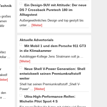
Ein Design-SUV mit Attitude: Der neue
 Technik
DS 7 Crossback Puretech 180 im
Alltagstest
n großes
Außergewöhnliches Design und top gestylt bis
samen
unter …
[Weiter]
 Wir
Aktuelle Advertorials
Mit Mobil 1 und dem Porsche 911 GT3
in die Klimakammer
 März
Autoblogger-Kollege Jens Stratmann soll ja …
Dollar …
[Weiter]
Neue Shell V-Power Generation: Shell
r
entwickwelt seinen Premiumkraftstoff
eaked!
weiter
eiter]
Shell hat seinen Premiumkraftstoff „Shell V-
Power“ …
[Weiter]
f den
Ultra-High-Performance-Reifen:
ahr …
Michelin Pilot Sport 4 S