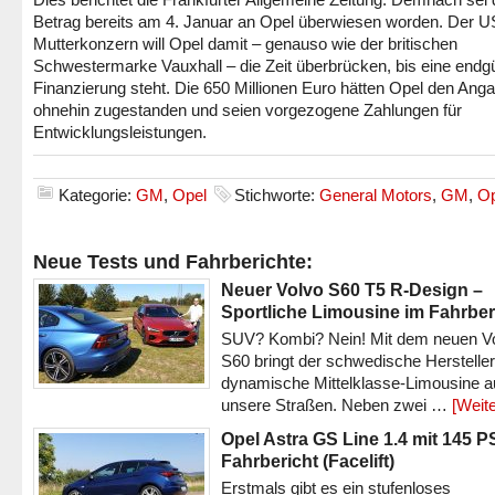
Betrag bereits am 4. Januar an Opel überwiesen worden. Der U
Mutterkonzern will Opel damit – genauso wie der britischen
Schwestermarke Vauxhall – die Zeit überbrücken, bis eine endgü
Finanzierung steht. Die 650 Millionen Euro hätten Opel den Ang
ohnehin zugestanden und seien vorgezogene Zahlungen für
Entwicklungsleistungen.
Kategorie:
GM
,
Opel
Stichworte:
General Motors
,
GM
,
Op
Neue Tests und Fahrberichte:
Neuer Volvo S60 T5 R-Design –
Sportliche Limousine im Fahrber
SUV? Kombi? Nein! Mit dem neuen V
S60 bringt der schwedische Hersteller
dynamische Mittelklasse-Limousine a
unsere Straßen. Neben zwei …
[Weite
Opel Astra GS Line 1.4 mit 145 P
Fahrbericht (Facelift)
Erstmals gibt es ein stufenloses