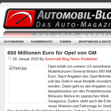
AUTOMARKEN
FAHRBERICHTE
THEMEN
SPORTWAGEN & EXOTE
650 Millionen Euro für Opel von GM
18. Januar 2010
By
Automobil-Blog News-Redaktion
Opel erhält von seinem US-amerikani
Mutterkonzern General Motors 650 Mil
Euro. Nach Angaben des Opel-Betrieb
soll das Geld in neue Modelle investiert
werden. Dabei geht es den Angaben zu
beispielsweise um den Produktionsstar
Minivans Meriva im spanischen Werk
Saragossa. Zudem steht auch die Entw
neuer Motoren und Fahrzeuge im Vord
Dies berichtet die Frankfurter Allgemeine Zeitung. Demnach sei 