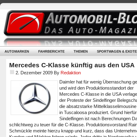
AUTOMARKEN
FAHRBERICHTE
THEMEN
SPORTWAGEN & EXOTE
Mercedes C-Klasse künftig aus den USA
2. Dezember 2009
By
Redaktion
Daimler hat für wenig Überraschung ge
und wird den Produktionsstandort der
Mercedes C-Klasse in die USA verlager
der Proteste der Sindelfinger Belegscha
die absatzstarke Mittelklasselimousine 
in Tuscaloosa produziert. Grund hierfür
Sindelfingen ist nach Berechnungen D
schlichtweg zu teuer für die C-Klasse. Produktionsvorstand Rai
Schmückle meinte hierzu knapp und kurz, dass das Unternehm
Kunden und Märkten folgen würde. Jeder dritte in Nordamerika v