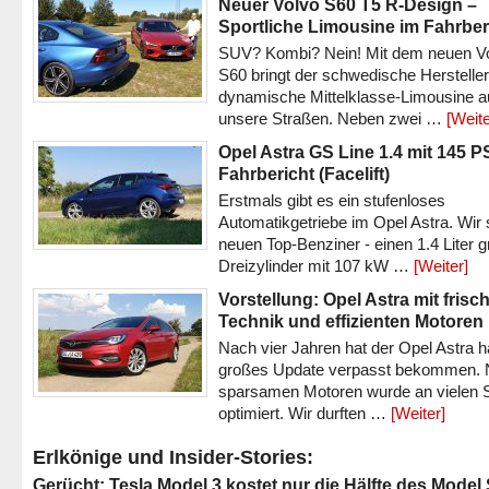
Neuer Volvo S60 T5 R-Design –
Sportliche Limousine im Fahrber
SUV? Kombi? Nein! Mit dem neuen V
S60 bringt der schwedische Hersteller
dynamische Mittelklasse-Limousine a
unsere Straßen. Neben zwei …
[Weite
Opel Astra GS Line 1.4 mit 145 P
Fahrbericht (Facelift)
Erstmals gibt es ein stufenloses
Automatikgetriebe im Opel Astra. Wir 
neuen Top-Benziner - einen 1.4 Liter 
Dreizylinder mit 107 kW …
[Weiter]
Vorstellung: Opel Astra mit frisc
Technik und effizienten Motoren
Nach vier Jahren hat der Opel Astra h
großes Update verpasst bekommen.
sparsamen Motoren wurde an vielen S
optimiert. Wir durften …
[Weiter]
Erlkönige und Insider-Stories:
Gerücht: Tesla Model 3 kostet nur die Hälfte des Model