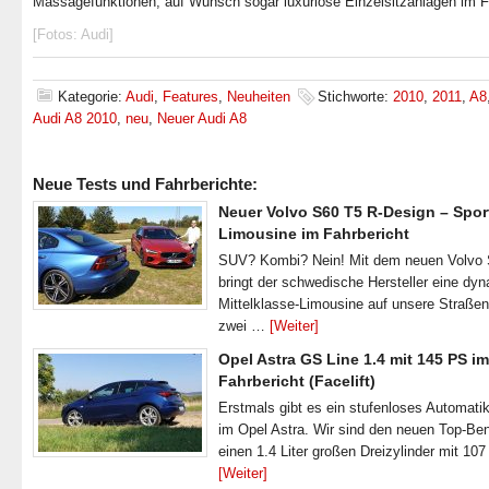
Massagefunktionen, auf Wunsch sogar luxuriöse Einzelsitzanlagen im 
[Fotos: Audi]
Kategorie:
Audi
,
Features
,
Neuheiten
Stichworte:
2010
,
2011
,
A8
Audi A8 2010
,
neu
,
Neuer Audi A8
Neue Tests und Fahrberichte:
Neuer Volvo S60 T5 R-Design – Spor
Limousine im Fahrbericht
SUV? Kombi? Nein! Mit dem neuen Volvo
bringt der schwedische Hersteller eine dy
Mittelklasse-Limousine auf unsere Straße
zwei …
[Weiter]
Opel Astra GS Line 1.4 mit 145 PS im
Fahrbericht (Facelift)
Erstmals gibt es ein stufenloses Automatik
im Opel Astra. Wir sind den neuen Top-Ben
einen 1.4 Liter großen Dreizylinder mit 1
[Weiter]