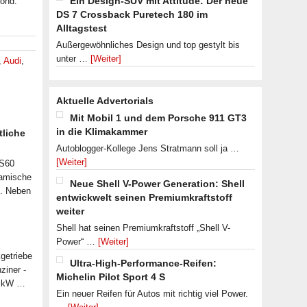
Ein Design-SUV mit Attitude: Der neue
Fond.
DS 7 Crossback Puretech 180 im
Alltagstest
Außergewöhnliches Design und top gestylt bis
unter …
[Weiter]
,
Audi
,
Aktuelle Advertorials
Mit Mobil 1 und dem Porsche 911 GT3
in die Klimakammer
tliche
Autoblogger-Kollege Jens Stratmann soll ja …
[Weiter]
 S60
namische
Neue Shell V-Power Generation: Shell
n. Neben
entwickwelt seinen Premiumkraftstoff
weiter
Shell hat seinen Premiumkraftstoff „Shell V-
Power“ …
[Weiter]
getriebe
Ultra-High-Performance-Reifen:
ziner -
Michelin Pilot Sport 4 S
07 kW …
Ein neuer Reifen für Autos mit richtig viel Power.