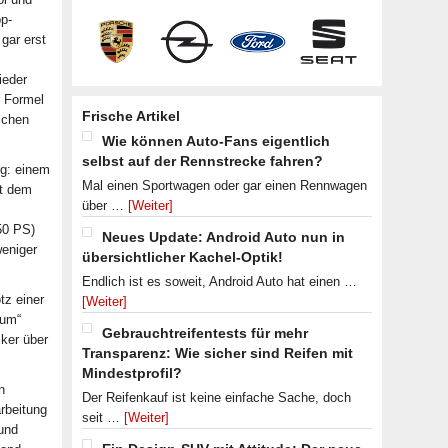
pp-
gar erst
ieder
r Formel
Frische Artikel
schen
Wie können Auto-Fans eigentlich
selbst auf der Rennstrecke fahren?
ng: einem
Mal einen Sportwagen oder gar einen Rennwagen
it dem
über …
[Weiter]
50 PS)
Neues Update: Android Auto nun in
weniger
übersichtlicher Kachel-Optik!
Endlich ist es soweit, Android Auto hat einen …
tz einer
[Weiter]
ium“
Gebrauchtreifentests für mehr
cker über
Transparenz: Wie sicher sind Reifen mit
Mindestprofil?
n
Der Reifenkauf ist keine einfache Sache, doch
arbeitung
seit …
[Weiter]
 und