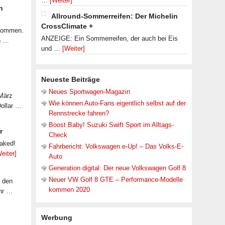
…
[Weiter]
n
Allround-Sommerreifen: Der Michelin
CrossClimate +
ekommen.
ANZEIGE: Ein Sommerreifen, der auch bei Eis
n …
und …
[Weiter]
Neueste Beiträge
Neues Sportwagen-Magazin
 März
Wie können Auto-Fans eigentlich selbst auf der
Dollar …
Rennstrecke fahren?
Boost Baby! Suzuki Swift Sport im Alltags-
r
Check
eaked!
Fahrbericht: Volkswagen e-Up! – Das Volks-E-
eiter]
Auto
Generation digital: Der neue Volkswagen Golf 8
Neuer VW Golf 8 GTE – Performance-Modelle
f den
kommen 2020
ahr …
Werbung