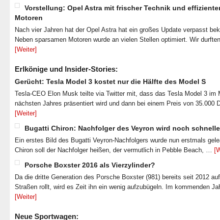
Vorstellung: Opel Astra mit frischer Technik und effiziente
Motoren
Nach vier Jahren hat der Opel Astra hat ein großes Update verpasst b
Neben sparsamen Motoren wurde an vielen Stellen optimiert. Wir durfte
[Weiter]
Erlkönige und Insider-Stories:
Gerücht: Tesla Model 3 kostet nur die Hälfte des Model S
Tesla-CEO Elon Musk teilte via Twitter mit, dass das Tesla Model 3 im
nächsten Jahres präsentiert wird und dann bei einem Preis von 35.000 
[Weiter]
Bugatti Chiron: Nachfolger des Veyron wird noch schnelle
Ein erstes Bild des Bugatti Veyron-Nachfolgers wurde nun erstmals gel
Chiron soll der Nachfolger heißen, der vermutlich in Pebble Beach, …
[W
Porsche Boxster 2016 als Vierzylinder?
Da die dritte Generation des Porsche Boxster (981) bereits seit 2012 au
Straßen rollt, wird es Zeit ihn ein wenig aufzubügeln. Im kommenden J
[Weiter]
Neue Sportwagen: