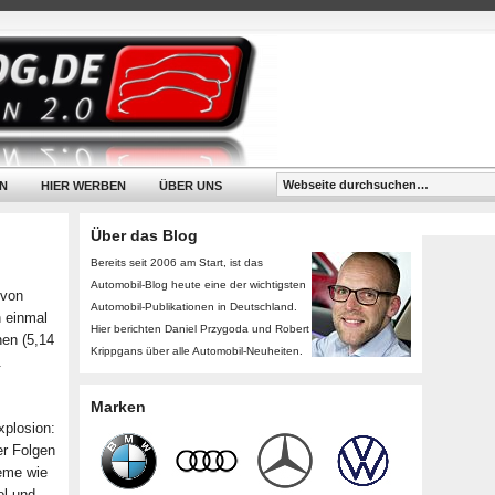
N
HIER WERBEN
ÜBER UNS
Über das Blog
Bereits seit 2006 am Start, ist das
Automobil-Blog heute eine der wichtigsten
 von
Automobil-Publikationen in Deutschland.
n einmal
Hier berichten Daniel Przygoda und Robert
en (5,14
Krippgans über alle Automobil-Neuheiten.
.
Marken
xplosion:
er Folgen
teme wie
ol und