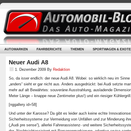
AUTOMARKEN
FAHRBERICHTE
THEMEN
SPORTWAGEN & EXOTE
Neuer Audi A8
1. Dezember 2009
By
Redaktion
So, da isser endlich: der neue Audi A8. Wobei: so wirklich neu im Sinne
„anders“ sieht er gar nicht aus. Anders ausgedrückt: bei Audi setzte ma
mehr auf alt Bewährtes: souveräne Ausstrahlung, ausladende Dimension
Meter Länge – knappe neue Zentimeter plus!) und ein riesiger Kühlergrill
[nggallery id=58]
Und unter der Karosse? Da gibt es leider auch keine echte Innovationse
Sicherheitssysteme zur Vermeidung von Unfällen und zur Minderung ihr
(„Audi pre sense“), allerlei Fahrerassistenz- und weitere Sicherheitssys
der Nachtsichtassistent mit Personenmarkierung, adaptive cruise contr