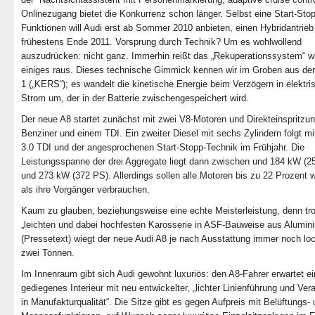
Onlinezugang bietet die Konkurrenz schon länger. Selbst eine Start-Sto
Funktionen will Audi erst ab Sommer 2010 anbieten, einen Hybridantrieb 
frühestens Ende 2011. Vorsprung durch Technik? Um es wohlwollend
auszudrücken: nicht ganz. Immerhin reißt das „Rekuperationssystem“ w
einiges raus. Dieses technische Gimmick kennen wir im Groben aus de
1 („KERS“); es wandelt die kinetische Energie beim Verzögern in elektri
Strom um, der in der Batterie zwischen­gespeichert wird.
Der neue A8 startet zunächst mit zwei V8-Motoren und Direkteinspritzu
Benziner und einem TDI. Ein zweiter Diesel mit sechs Zylindern folgt m
3.0 TDI und der angesprochenen Start-Stopp-Technik im Frühjahr. Die
Leistungsspanne der drei Aggregate liegt dann zwischen und 184 kW (2
und 273 kW (372 PS). Allerdings sollen alle Motoren bis zu 22 Prozent 
als ihre Vorgänger verbrauchen.
Kaum zu glauben, beziehungsweise eine echte Meisterleistung, denn tro
„leichten und dabei hochfesten Karosserie in ASF-Bauweise aus Alumin
(Pressetext) wiegt der neue Audi A8 je nach Ausstattung immer noch lo
zwei Tonnen.
Im Innenraum gibt sich Audi gewohnt luxuriös: den A8-Fahrer erwartet ei
gediegenes Interieur mit neu entwickelter, „lichter Linienführung und Ver
in Manufakturqualität“. Die Sitze gibt es gegen Aufpreis mit Belüftungs-