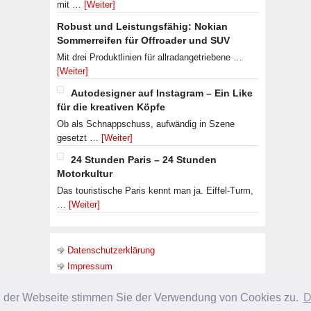
mit …
[Weiter]
Robust und Leistungsfähig: Nokian
Sommerreifen für Offroader und SUV
Mit drei Produktlinien für allradangetriebene …
[Weiter]
Autodesigner auf Instagram – Ein Like
für die kreativen Köpfe
Ob als Schnappschuss, aufwändig in Szene
gesetzt …
[Weiter]
24 Stunden Paris – 24 Stunden
Motorkultur
Das touristische Paris kennt man ja. Eiffel-Turm,
…
[Weiter]
Datenschutzerklärung
Impressum
g der Webseite stimmen Sie der Verwendung von Cookies zu.
D
URHEBERRECHT © 2026 ·
SLEEK THEME
ON
GENESIS FRAMEWORK
·
WORDPRES