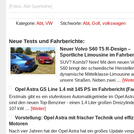
[Fotos: Abt-Sportsline]
Kategorie:
Abt
,
VW
Stichworte:
Abt
,
Golf
,
volkswagen
Neue Tests und Fahrberichte:
Neuer Volvo S60 T5 R-Design –
Sportliche Limousine im Fahrber
SUV? Kombi? Nein! Mit dem neuen V
S60 bringt der schwedische Hersteller
dynamische Mittelklasse-Limousine a
unsere Straßen. Neben zwei …
[Weite
Opel Astra GS Line 1.4 mit 145 PS im Fahrbericht (Fac
Erstmals gibt es ein stufenloses Automatikgetriebe im Opel Astr
sind den neuen Top-Benziner - einen 1.4 Liter großen Dreizylinde
107 kW …
[Weiter]
Vorstellung: Opel Astra mit frischer Technik und effi
Motoren
Nach vier Jahren hat der Opel Astra hat ein großes Update verp