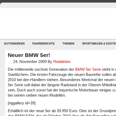
AUTOMARKEN
FAHRBERICHTE
THEMEN
SPORTWAGEN & EXOTE
Neuer BMW 5er!
24. November 2009
By
Redaktion
Die mittlerweile sechste Generation der
BMW 5er Serie
steht in
Startlöchern. Die ersten Fahrzeuge der neuen Baureihe sollen 
2010 bei den Händlern stehen. Besonderes Merkmal der neue
5er Serie soll dabei der längste Radstand in der Oberen Mittelkl
sein. Doch auch sonst hat der bayerische Motorbauer einiges zu
bei seinen sieben neuen Modellen.
[nggallery id=39]
Erhältlich ist der neue 5er ab 39.950 Euro. Dies ist der Grundprei
den BMW 520d, der ab Oktober 2010 über die Straßen rollen sol