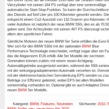
Vierzylinder mit seinen 184 PS verfügt über eine serienmäßige
automatische Start-Stop-Funktion. So kann der Durchschnittsv
des Diesels auf fünf Liter pro 100 Kilometer gesenkt werden. Di
entspricht einem Co2-Ausstoß von 132 Gramm pro Kilometer. Hi
vieler Autofans ist natürlich der neue BMW 550i, den es ab 70.5
geben wird. Der Achtzylinder mit seinen 407 PS überzeugt sicher
allem den sportlichen Fahrer.
Sämtliche Motoren der neuen BMW 5er Serie erfüllen die Euro-
Wer sich für den BMW 530d mit der optionalen
BMW
Blue
Performance-Technologie entscheidet, verfügt sogar über ein F
das die Abgasnorm EU6 erfüllt. Alle 5er Modelle der sechsten
Generation können zudem mit einem neuen Achtgang-
Automatikgetriebe ausgerüstet werden, während der 550i serie
mit der wirkungsgradoptimierten Automatik versehen ist. Geme
mit der elektromechanischen Servolenkung EPS werden so zusä
Beiträge zur Effizienz geleistet, wobei EPS bei allen Modellen
serienmäßig vorhanden ist. Optional gibt es auch Adaptive Drive 
neuen
BMW
5er Modelle.
Kategorie:
BMW
,
Features
,
Neuheiten
Stichworte:
2010
,
5
BMW
,
fünfer
,
neu
,
neuer bmw 5er 2010