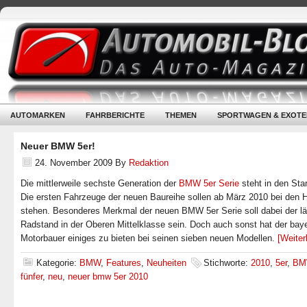
AUTOMARKEN
FAHRBERICHTE
THEMEN
SPORTWAGEN & EXOTE
Neuer BMW 5er!
24. November 2009
By
Redaktion
Die mittlerweile sechste Generation der
BMW 5er Serie
steht in den Star
Die ersten Fahrzeuge der neuen Baureihe sollen ab März 2010 bei den 
stehen. Besonderes Merkmal der neuen BMW 5er Serie soll dabei der l
Radstand in der Oberen Mittelklasse sein. Doch auch sonst hat der bay
Motorbauer einiges zu bieten bei seinen sieben neuen Modellen.
[Weite
Kategorie:
BMW
,
Features
,
Neuheiten
Stichworte:
2010
,
5er
,
BM
fünfer
,
neu
,
neuer bmw 5er 2010