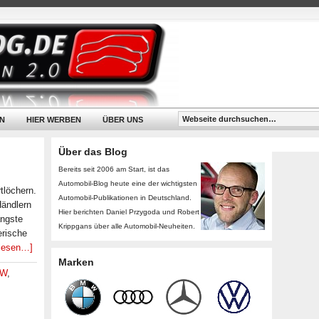
N
HIER WERBEN
ÜBER UNS
Über das Blog
Bereits seit 2006 am Start, ist das
Automobil-Blog heute eine der wichtigsten
tlöchern.
Automobil-Publikationen in Deutschland.
Händlern
Hier berichten Daniel Przygoda und Robert
ängste
Krippgans über alle Automobil-Neuheiten.
erische
rlesen…]
Marken
W
,