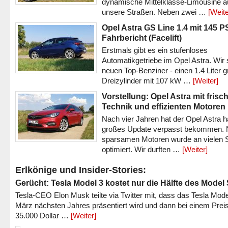
dynamische Mittelklasse-Limousine a
unsere Straßen. Neben zwei …
[Weite
Opel Astra GS Line 1.4 mit 145 P
Fahrbericht (Facelift)
Erstmals gibt es ein stufenloses
Automatikgetriebe im Opel Astra. Wir 
neuen Top-Benziner - einen 1.4 Liter 
Dreizylinder mit 107 kW …
[Weiter]
Vorstellung: Opel Astra mit frisc
Technik und effizienten Motoren
Nach vier Jahren hat der Opel Astra h
großes Update verpasst bekommen.
sparsamen Motoren wurde an vielen S
optimiert. Wir durften …
[Weiter]
Erlkönige und Insider-Stories:
Gerücht: Tesla Model 3 kostet nur die Hälfte des Model
Tesla-CEO Elon Musk teilte via Twitter mit, dass das Tesla Mode
März nächsten Jahres präsentiert wird und dann bei einem Prei
35.000 Dollar …
[Weiter]