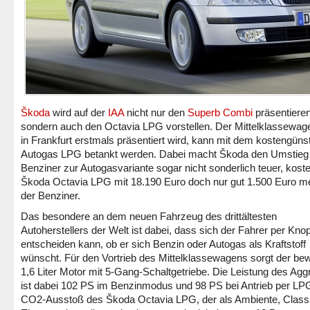
Škoda
wird auf der
IAA
nicht nur den
Superb Combi
präsentieren
sondern auch den Octavia LPG vorstellen. Der Mittelklassewage
in Frankfurt erstmals präsentiert wird, kann mit dem kostengüns
Autogas LPG betankt werden. Dabei macht Škoda den Umstie
Benziner zur Autogasvariante sogar nicht sonderlich teuer, koste
Škoda Octavia LPG mit 18.190 Euro doch nur gut 1.500 Euro me
der Benziner.
Das besondere an dem neuen Fahrzeug des drittältesten
Autoherstellers der Welt ist dabei, dass sich der Fahrer per Kno
entscheiden kann, ob er sich Benzin oder Autogas als Kraftstoff
wünscht. Für den Vortrieb des Mittelklassewagens sorgt der be
1,6 Liter Motor mit 5-Gang-Schaltgetriebe. Die Leistung des Agg
ist dabei 102 PS im Benzinmodus und 98 PS bei Antrieb per LP
CO2-Ausstoß des Škoda Octavia LPG, der als Ambiente, Class