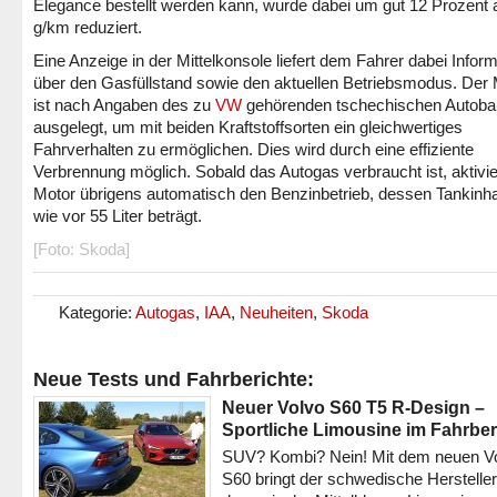
Elegance bestellt werden kann, wurde dabei um gut 12 Prozent 
g/km reduziert.
Eine Anzeige in der Mittelkonsole liefert dem Fahrer dabei Infor
über den Gasfüllstand sowie den aktuellen Betriebsmodus. Der 
ist nach Angaben des zu
VW
gehörenden tschechischen Autoba
ausgelegt, um mit beiden Kraftstoffsorten ein gleichwertiges
Fahrverhalten zu ermöglichen. Dies wird durch eine effiziente
Verbrennung möglich. Sobald das Autogas verbraucht ist, aktivie
Motor übrigens automatisch den Benzinbetrieb, dessen Tankinha
wie vor 55 Liter beträgt.
[Foto: Skoda]
Kategorie:
Autogas
,
IAA
,
Neuheiten
,
Skoda
Neue Tests und Fahrberichte:
Neuer Volvo S60 T5 R-Design –
Sportliche Limousine im Fahrber
SUV? Kombi? Nein! Mit dem neuen V
S60 bringt der schwedische Hersteller