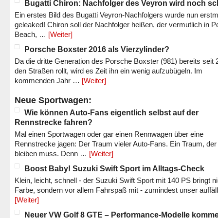
Bugatti Chiron: Nachfolger des Veyron wird noch sc
Ein erstes Bild des Bugatti Veyron-Nachfolgers wurde nun erstm
geleaked! Chiron soll der Nachfolger heißen, der vermutlich in P
Beach, …
[Weiter]
Porsche Boxster 2016 als Vierzylinder?
Da die dritte Generation des Porsche Boxster (981) bereits seit 
den Straßen rollt, wird es Zeit ihn ein wenig aufzubügeln. Im
kommenden Jahr …
[Weiter]
Neue Sportwagen:
Wie können Auto-Fans eigentlich selbst auf der
Rennstrecke fahren?
Mal einen Sportwagen oder gar einen Rennwagen über eine
Rennstrecke jagen: Der Traum vieler Auto-Fans. Ein Traum, der
bleiben muss. Denn …
[Weiter]
Boost Baby! Suzuki Swift Sport im Alltags-Check
Klein, leicht, schnell - der Suzuki Swift Sport mit 140 PS bringt n
Farbe, sondern vor allem Fahrspaß mit - zumindest unser auffäl
[Weiter]
Neuer VW Golf 8 GTE – Performance-Modelle komm