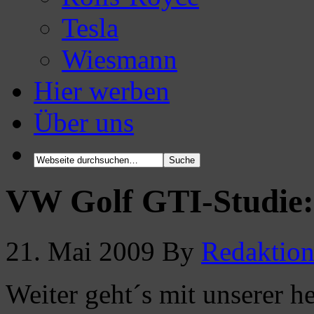
Tesla
Wiesmann
Hier werben
Über uns
VW Golf GTI-Studie:
21. Mai 2009
By
Redaktio
Weiter geht´s mit unserer he