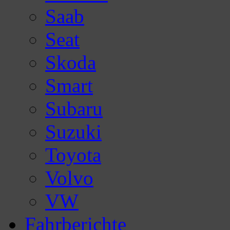
Saab
Seat
Skoda
Smart
Subaru
Suzuki
Toyota
Volvo
VW
Fahrberichte