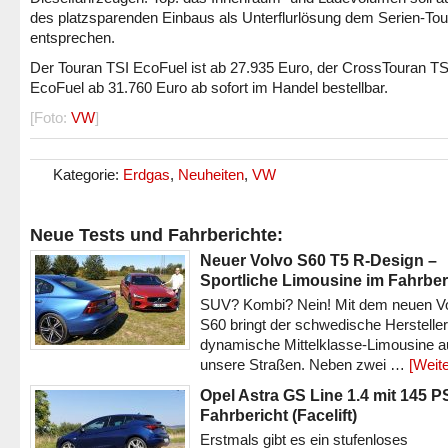
des platzsparenden Einbaus als Unterflurlösung dem Serien-To
entsprechen.
Der Touran TSI EcoFuel ist ab 27.935 Euro, der CrossTouran TS
EcoFuel ab 31.760 Euro ab sofort im Handel bestellbar.
[Foto:
VW
]
Kategorie:
Erdgas
,
Neuheiten
,
VW
Neue Tests und Fahrberichte:
Neuer Volvo S60 T5 R-Design –
Sportliche Limousine im Fahrber
SUV? Kombi? Nein! Mit dem neuen V
S60 bringt der schwedische Hersteller
dynamische Mittelklasse-Limousine a
unsere Straßen. Neben zwei …
[Weite
Opel Astra GS Line 1.4 mit 145 P
Fahrbericht (Facelift)
Erstmals gibt es ein stufenloses