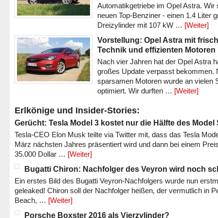
Automatikgetriebe im Opel Astra. Wir 
neuen Top-Benziner - einen 1.4 Liter 
Dreizylinder mit 107 kW …
[Weiter]
Vorstellung: Opel Astra mit frisc
Technik und effizienten Motoren
Nach vier Jahren hat der Opel Astra h
großes Update verpasst bekommen.
sparsamen Motoren wurde an vielen S
optimiert. Wir durften …
[Weiter]
Erlkönige und Insider-Stories:
Gerücht: Tesla Model 3 kostet nur die Hälfte des Model
Tesla-CEO Elon Musk teilte via Twitter mit, dass das Tesla Mode
März nächsten Jahres präsentiert wird und dann bei einem Prei
35.000 Dollar …
[Weiter]
Bugatti Chiron: Nachfolger des Veyron wird noch sc
Ein erstes Bild des Bugatti Veyron-Nachfolgers wurde nun erstm
geleaked! Chiron soll der Nachfolger heißen, der vermutlich in P
Beach, …
[Weiter]
Porsche Boxster 2016 als Vierzylinder?