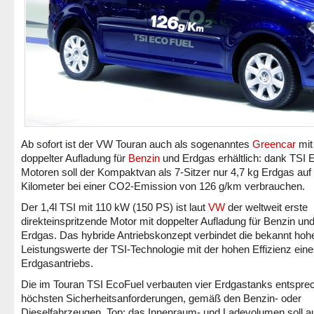
Ab sofort ist der VW Touran auch als sogenanntes
Greencar
mit
doppelter Aufladung für
Benzin
und Erdgas erhältlich: dank TSI 
Motoren soll der Kompaktvan als 7-Sitzer nur 4,7 kg Erdgas auf
Kilometer bei einer CO2-Emission von 126 g/km verbrauchen.
Der 1,4l TSI mit 110 kW (150 PS) ist laut
VW
der weltweit erste
direkteinspritzende Motor mit doppelter Aufladung für Benzin un
Erdgas. Das hybride Antriebskonzept verbindet die bekannt hoh
Leistungswerte der TSI-Technologie mit der hohen Effizienz ei
Erdgasantriebs.
Die im Touran TSI EcoFuel verbauten vier Erdgastanks entspre
höchsten Sicherheitsanforderungen, gemäß den Benzin- oder
Dieselfahrzeugen. Top: das Innenraum- und Ladevolumen soll a