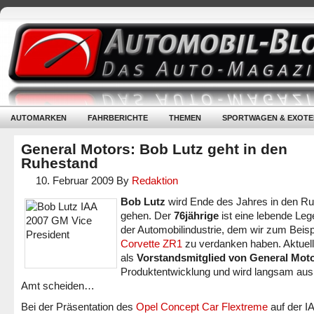
AUTOMARKEN
FAHRBERICHTE
THEMEN
SPORTWAGEN & EXOTE
General Motors: Bob Lutz geht in den
Ruhestand
10. Februar 2009
By
Redaktion
Bob Lutz
wird Ende des Jahres in den R
gehen. Der
76jährige
ist eine lebende Leg
der Automobilindustrie, dem wir zum Beispi
Corvette ZR1
zu verdanken haben. Aktuell l
als
Vorstandsmitglied von General Mot
Produktentwicklung und wird langsam au
Amt scheiden…
Bei der Präsentation des
Opel Concept Car Flextreme
auf der I