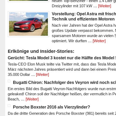
neuen Top-Benziner - einen 1.4 Liter 
Dreizylinder mit 107 kW …
[Weiter]
Vorstellung: Opel Astra mit frisc
Technik und effizienten Motoren
Nach vier Jahren hat der Opel Astra h
großes Update verpasst bekommen.
sparsamen Motoren wurde an vielen S
optimiert. Wir durften …
[Weiter]
Erlkönige und Insider-Stories:
Gerücht: Tesla Model 3 kostet nur die Hälfte des Model
Tesla-CEO Elon Musk teilte via Twitter mit, dass das Tesla Mode
März nächsten Jahres präsentiert wird und dann bei einem Prei
35.000 Dollar …
[Weiter]
Bugatti Chiron: Nachfolger des Veyron wird noch sc
Ein erstes Bild des Bugatti Veyron-Nachfolgers wurde nun erstm
geleaked! Chiron soll der Nachfolger heißen, der vermutlich in P
Beach, …
[Weiter]
Porsche Boxster 2016 als Vierzylinder?
Da die dritte Generation des Porsche Boxster (981) bereits seit 