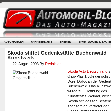
AUTOMARKEN
FAHRBERICHTE
THEMEN
SPORTWAGEN & EXOTE
Skoda stiftet Gedenkstätte Buchenwald
Kunstwerk
22. August 2008
By
Redaktion
Skoda Auto Deutschland
st
Gips-Plastik „Geigensolisti
Dorel Dobocan der Gedenk
Buchenwald. Das Kunstwe
wurde zur Eröffnung des
Kunstfestes Weimar, welc
Skoda seit dessen Besteh
sponsort, an Vertreter der
Gedenkstätte übergeben.