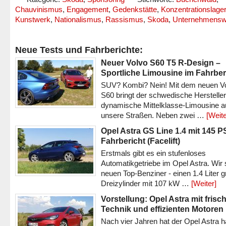
Chauvinismus
,
Engagement
,
Gedenkstätte
,
Konzentrationslager
Kunstwerk
,
Nationalismus
,
Rassismus
,
Skoda
,
Unternehmensw
Neue Tests und Fahrberichte:
Neuer Volvo S60 T5 R-Design –
Sportliche Limousine im Fahrber
SUV? Kombi? Nein! Mit dem neuen V
S60 bringt der schwedische Hersteller
dynamische Mittelklasse-Limousine a
unsere Straßen. Neben zwei …
[Weite
Opel Astra GS Line 1.4 mit 145 P
Fahrbericht (Facelift)
Erstmals gibt es ein stufenloses
Automatikgetriebe im Opel Astra. Wir 
neuen Top-Benziner - einen 1.4 Liter 
Dreizylinder mit 107 kW …
[Weiter]
Vorstellung: Opel Astra mit frisc
Technik und effizienten Motoren
Nach vier Jahren hat der Opel Astra h