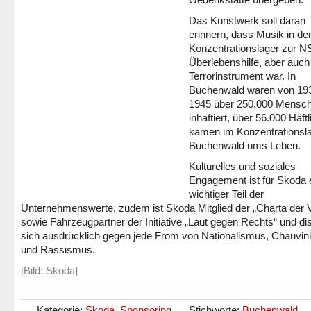
Das Kunstwerk soll daran
erinnern, dass Musik in d
Konzentrationslager zur NS
Überlebenshilfe, aber auch
Terrorinstrument war. In
Buchenwald waren von 193
1945 über 250.000 Mensc
inhaftiert, über 56.000 Häft
kamen im Konzentrationsl
Buchenwald ums Leben.
Kulturelles und soziales
Engagement ist für Skoda 
wichtiger Teil der
Unternehmenswerte, zudem ist Skoda Mitglied der „Charta der Vie
sowie Fahrzeugpartner der Initiative „Laut gegen Rechts“ und dis
sich ausdrücklich gegen jede From von Nationalismus, Chauvi
und Rassismus.
[Bild: Skoda]
Kategorie:
Skoda
,
Sponsoring
Stichworte:
Buchenwald
,