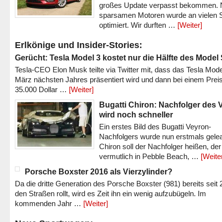
großes Update verpasst bekommen.
sparsamen Motoren wurde an vielen S
optimiert. Wir durften …
[Weiter]
Erlkönige und Insider-Stories:
Gerücht: Tesla Model 3 kostet nur die Hälfte des Model
Tesla-CEO Elon Musk teilte via Twitter mit, dass das Tesla Mode
März nächsten Jahres präsentiert wird und dann bei einem Prei
35.000 Dollar …
[Weiter]
Bugatti Chiron: Nachfolger des 
wird noch schneller
Ein erstes Bild des Bugatti Veyron-
Nachfolgers wurde nun erstmals gele
Chiron soll der Nachfolger heißen, der
vermutlich in Pebble Beach, …
[Weite
Porsche Boxster 2016 als Vierzylinder?
Da die dritte Generation des Porsche Boxster (981) bereits seit 
den Straßen rollt, wird es Zeit ihn ein wenig aufzubügeln. Im
kommenden Jahr …
[Weiter]