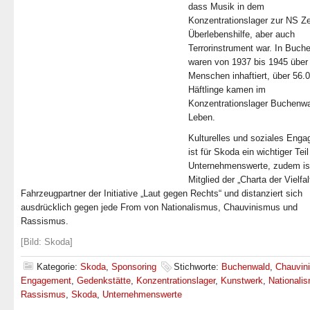
dass Musik in dem
Konzentrationslager zur NS Ze
Überlebenshilfe, aber auch
Terrorinstrument war. In Buch
waren von 1937 bis 1945 über
Menschen inhaftiert, über 56.
Häftlinge kamen im
Konzentrationslager Buchenw
Leben.
Kulturelles und soziales Eng
ist für Skoda ein wichtiger Teil
Unternehmenswerte, zudem is
Mitglied der „Charta der Vielfal
Fahrzeugpartner der Initiative „Laut gegen Rechts“ und distanziert sich
ausdrücklich gegen jede From von Nationalismus, Chauvinismus und
Rassismus.
[Bild: Skoda]
Kategorie:
Skoda
,
Sponsoring
Stichworte:
Buchenwald
,
Chauvin
Engagement
,
Gedenkstätte
,
Konzentrationslager
,
Kunstwerk
,
Nationali
Rassismus
,
Skoda
,
Unternehmenswerte