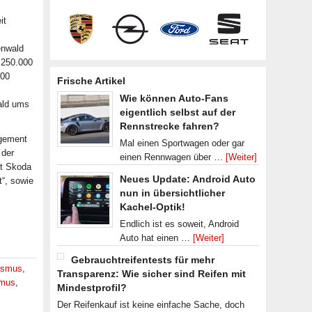
it
enwald
 250.000
000
Frische Artikel
Wie können Auto-Fans
ald ums
eigentlich selbst auf der
Rennstrecke fahren?
agement
Mal einen Sportwagen oder gar
 der
einen Rennwagen über …
[Weiter]
t Skoda
Neues Update: Android Auto
t“, sowie
nun in übersichtlicher
Kachel-Optik!
Endlich ist es soweit, Android
Auto hat einen …
[Weiter]
Gebrauchtreifentests für mehr
ismus
,
Transparenz: Wie sicher sind Reifen mit
smus
,
Mindestprofil?
Der Reifenkauf ist keine einfache Sache, doch