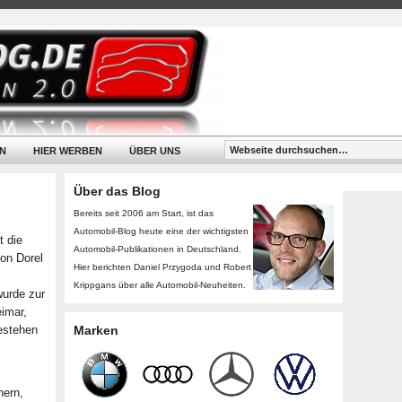
N
HIER WERBEN
ÜBER UNS
Über das Blog
Bereits seit 2006 am Start, ist das
Automobil-Blog heute eine der wichtigsten
t die
Automobil-Publikationen in Deutschland.
von Dorel
Hier berichten Daniel Przygoda und Robert
Krippgans über alle Automobil-Neuheiten.
urde zur
imar,
estehen
Marken
nern,