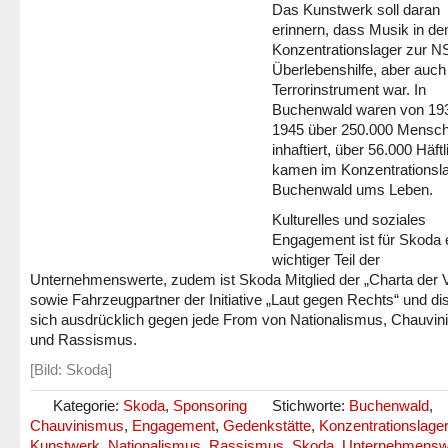
Das Kunstwerk soll daran
erinnern, dass Musik in d
Konzentrationslager zur NS
Überlebenshilfe, aber auch
Terrorinstrument war. In
Buchenwald waren von 193
1945 über 250.000 Mensc
inhaftiert, über 56.000 Häft
kamen im Konzentrationsl
Buchenwald ums Leben.
Kulturelles und soziales
Engagement ist für Skoda 
wichtiger Teil der
Unternehmenswerte, zudem ist Skoda Mitglied der „Charta der Vie
sowie Fahrzeugpartner der Initiative „Laut gegen Rechts“ und dis
sich ausdrücklich gegen jede From von Nationalismus, Chauvi
und Rassismus.
[Bild: Skoda]
Kategorie:
Skoda
,
Sponsoring
Stichworte:
Buchenwald
,
Chauvinismus
,
Engagement
,
Gedenkstätte
,
Konzentrationslager
Kunstwerk
,
Nationalismus
,
Rassismus
,
Skoda
,
Unternehmensw