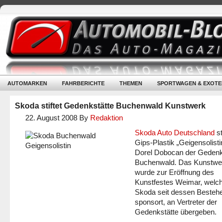
AUTOMARKEN
FAHRBERICHTE
THEMEN
SPORTWAGEN & EXOTE
Skoda stiftet Gedenkstätte Buchenwald Kunstwerk
22. August 2008
By
Redaktion
Skoda Auto Deutschland
st
Gips-Plastik „Geigensolisti
Dorel Dobocan der Gedenk
Buchenwald. Das Kunstwe
wurde zur Eröffnung des
Kunstfestes Weimar, welc
Skoda seit dessen Besteh
sponsort, an Vertreter der
Gedenkstätte übergeben.