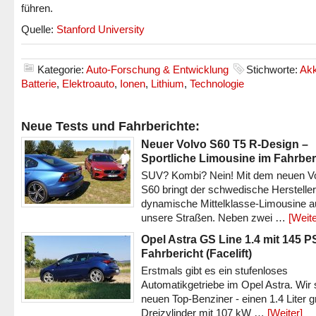
führen.
Quelle:
Stanford University
Kategorie:
Auto-Forschung & Entwicklung
Stichworte:
Ak
Batterie
,
Elektroauto
,
Ionen
,
Lithium
,
Technologie
Neue Tests und Fahrberichte:
Neuer Volvo S60 T5 R-Design –
Sportliche Limousine im Fahrber
SUV? Kombi? Nein! Mit dem neuen V
S60 bringt der schwedische Hersteller
dynamische Mittelklasse-Limousine a
unsere Straßen. Neben zwei …
[Weite
Opel Astra GS Line 1.4 mit 145 P
Fahrbericht (Facelift)
Erstmals gibt es ein stufenloses
Automatikgetriebe im Opel Astra. Wir 
neuen Top-Benziner - einen 1.4 Liter 
Dreizylinder mit 107 kW …
[Weiter]