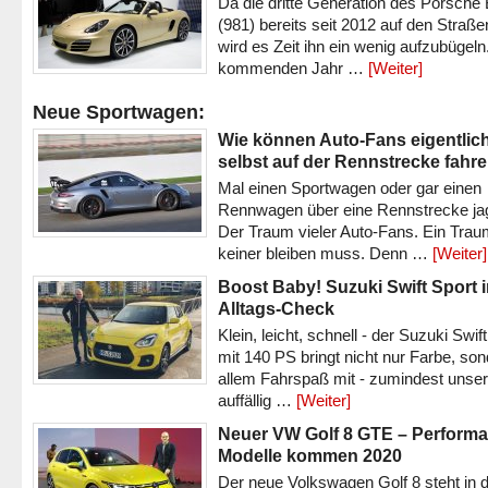
Da die dritte Generation des Porsche
(981) bereits seit 2012 auf den Straßen 
wird es Zeit ihn ein wenig aufzubügeln
kommenden Jahr …
[Weiter]
Neue Sportwagen:
Wie können Auto-Fans eigentlic
selbst auf der Rennstrecke fahr
Mal einen Sportwagen oder gar einen
Rennwagen über eine Rennstrecke ja
Der Traum vieler Auto-Fans. Ein Trau
keiner bleiben muss. Denn …
[Weiter]
Boost Baby! Suzuki Swift Sport 
Alltags-Check
Klein, leicht, schnell - der Suzuki Swif
mit 140 PS bringt nicht nur Farbe, son
allem Fahrspaß mit - zumindest unser
auffällig …
[Weiter]
Neuer VW Golf 8 GTE – Performa
Modelle kommen 2020
Der neue Volkswagen Golf 8 steht in 