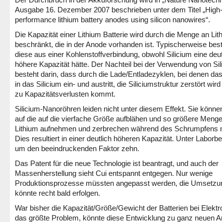
Ausgabe 16. Dezember 2007 beschrieben unter dem Titel „High
performance lithium battery anodes using silicon nanowires“.
Die Kapazität einer Lithium Batterie wird durch die Menge an Lit
beschränkt, die in der Anode vorhanden ist. Typischerweise bes
diese aus einer Kohlenstoffverbindung, obwohl Silicium eine deut
höhere Kapazität hätte. Der Nachteil bei der Verwendung von Sil
besteht darin, dass durch die Lade/Entladezyklen, bei denen das
in das Silicium ein- und austritt, die Siliciumstruktur zerstört wir
zu Kapazitätsverlusten kommt.
Silicium-Nanoröhren leiden nicht unter diesem Effekt. Sie könne
auf die auf die vierfache Größe aufblähen und so größere Meng
Lithium aufnehmen und zerbrechen während des Schrumpfens n
Dies resultiert in einer deutlich höheren Kapazität. Unter Laborb
um den beeindruckenden Faktor zehn.
Das Patent für die neue Technologie ist beantragt, und auch der
Massenherstellung sieht Cui entspannt entgegen. Nur wenige
Produktionsprozesse müssten angepasst werden, die Umsetzu
könnte recht bald erfolgen.
War bisher die Kapazität/Größe/Gewicht der Batterien bei Elekt
das größte Problem, könnte diese Entwicklung zu ganz neuen 