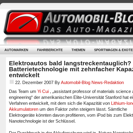
AUTOMARKEN
FAHRBERICHTE
THEMEN
SPORTWAGEN & EXOTE
Elektroautos bald langstreckentauglich?
Batterietechnologie mit zehnfacher Kapaz
entwickelt
22. Dezember 2007
By
Automobil-Blog News-Redaktion
Das Team um
Yi Cui
, „assistant professor of materials science
engineering“ der amerikanischen Elite-Universität Stanford hat e
Verfahren entwickelt, mit dem sich die Kapazität von
Lithium-Io
Akkumulatoren
um den Faktor zehn steigern lässt. Sämtliche
Elektrogeräte könnten davon profitieren, vom iPod bis zum Elekt
Nanotechnologie ist der Schlüssel.
Der Durchbruch in der Akkuforschung wird in „Nature Nanotechn