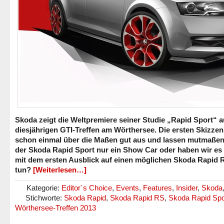
Skoda zeigt die Weltpremiere seiner Studie „Rapid Sport“ 
diesjährigen GTI-Treffen am Wörthersee. Die ersten Skizze
schon einmal über die Maßen gut aus und lassen mutmaßen:
der Skoda Rapid Sport nur ein Show Car oder haben wir es 
mit dem ersten Ausblick auf einen möglichen Skoda Rapid 
tun?
[Weiterlesen…]
Kategorie:
Editor´s Choice
,
Events
,
Features
,
Insider
,
Skoda
Stichworte:
Skoda Rapid
,
Skoda Rapid RS
,
Skoda Rapid Spo
Wörthersee-Treffen 2013