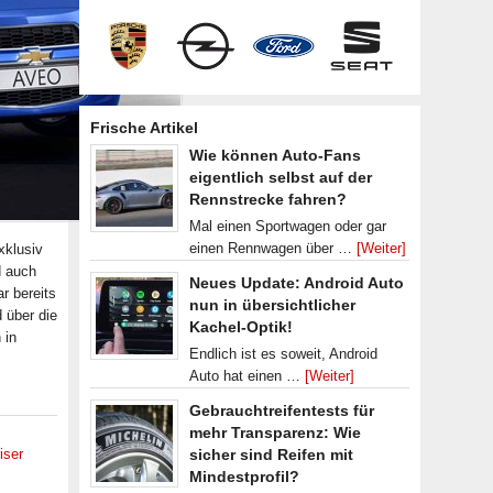
Frische Artikel
Wie können Auto-Fans
eigentlich selbst auf der
Rennstrecke fahren?
Mal einen Sportwagen oder gar
einen Rennwagen über …
[Weiter]
xklusiv
d auch
Neues Update: Android Auto
r bereits
nun in übersichtlicher
 über die
Kachel-Optik!
 in
Endlich ist es soweit, Android
Auto hat einen …
[Weiter]
Gebrauchtreifentests für
mehr Transparenz: Wie
iser
sicher sind Reifen mit
Mindestprofil?