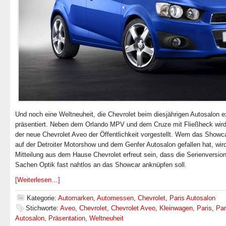
Und noch eine Weltneuheit, die Chevrolet beim diesjährigen Autosalon e
präsentiert. Neben dem Orlando MPV und dem Cruze mit Fließheck wir
der neue Chevrolet Aveo der Öffentlichkeit vorgestellt. Wem das Showca
auf der Detroiter Motorshow und dem Genfer Autosalon gefallen hat, wird
Mitteilung aus dem Hause Chevrolet erfreut sein, dass die Serienversion
Sachen Optik fast nahtlos an das Showcar anknüpfen soll.
[Weiterlesen…]
Kategorie:
Automarken
,
Automessen
,
Chevrolet
,
Paris Autosalon
Stichworte:
Aveo
,
Chevrolet
,
Chevrolet Aveo
,
Kleinwagen
,
Paris
,
Par
Autosalon
,
Präsentation
,
Weltneuheit