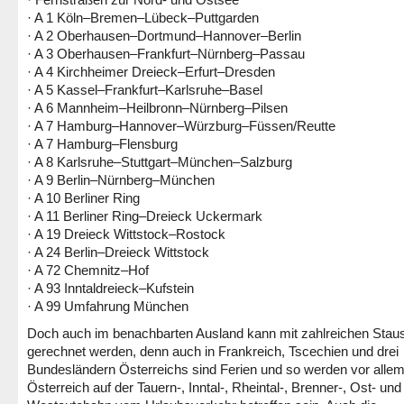
· A 1 Köln–Bremen–Lübeck–Puttgarden
· A 2 Oberhausen–Dortmund–Hannover–Berlin
· A 3 Oberhausen–Frankfurt–Nürnberg–Passau
· A 4 Kirchheimer Dreieck–Erfurt–Dresden
· A 5 Kassel–Frankfurt–Karlsruhe–Basel
· A 6 Mannheim–Heilbronn–Nürnberg–Pilsen
· A 7 Hamburg–Hannover–Würzburg–Füssen/Reutte
· A 7 Hamburg–Flensburg
· A 8 Karlsruhe–Stuttgart–München–Salzburg
· A 9 Berlin–Nürnberg–München
· A 10 Berliner Ring
· A 11 Berliner Ring–Dreieck Uckermark
· A 19 Dreieck Wittstock–Rostock
· A 24 Berlin–Dreieck Wittstock
· A 72 Chemnitz–Hof
· A 93 Inntaldreieck–Kufstein
· A 99 Umfahrung München
Doch auch im benachbarten Ausland kann mit zahlreichen Stau
gerechnet werden, denn auch in Frankreich, Tscechien und drei
Bundesländern Österreichs sind Ferien und so werden vor allem
Österreich auf der Tauern-, Inntal-, Rheintal-, Brenner-, Ost- und