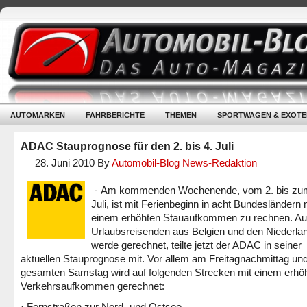
AUTOMARKEN
FAHRBERICHTE
THEMEN
SPORTWAGEN & EXOTE
ADAC Stauprognose für den 2. bis 4. Juli
28. Juni 2010
By
Automobil-Blog News-Redaktion
Am kommenden Wochenende, vom 2. bis zum
Juli, ist mit Ferienbeginn in acht Bundesländern 
einem erhöhten Stauaufkommen zu rechnen. Au
Urlaubsreisenden aus Belgien und den Niederla
werde gerechnet, teilte jetzt der ADAC in seiner
aktuellen Stauprognose mit. Vor allem am Freitagnachmittag un
gesamten Samstag wird auf folgenden Strecken mit einem erhö
Verkehrsaufkommen gerechnet:
· Fernstraßen zur Nord- und Ostsee