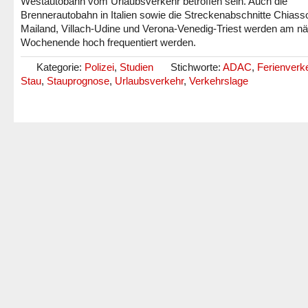
Westautobahn vom Urlaubsverkehr betroffen sein. Auch die
Brennerautobahn in Italien sowie die Streckenabschnitte Chiass
Mailand, Villach-Udine und Verona-Venedig-Triest werden am n
Wochenende hoch frequentiert werden.
Kategorie:
Polizei
,
Studien
Stichworte:
ADAC
,
Ferienverk
Stau
,
Stauprognose
,
Urlaubsverkehr
,
Verkehrslage